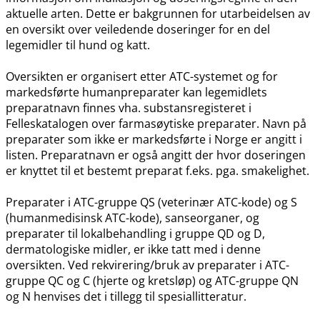
aktuelle arten. Dette er bakgrunnen for utarbeidelsen av
en oversikt over veiledende doseringer for en del
legemidler til hund og katt.
Oversikten er organisert etter ATC-systemet og for
markedsførte humanpreparater kan legemidlets
preparatnavn finnes vha. substansregisteret i
Felleskatalogen over farmasøytiske preparater. Navn på
preparater som ikke er markedsførte i Norge er angitt i
listen. Preparatnavn er også angitt der hvor doseringen
er knyttet til et bestemt preparat f.eks. pga. smakelighet.
Preparater i ATC-gruppe QS (veterinær ATC-kode) og S
(humanmedisinsk ATC-kode), sanseorganer, og
preparater til lokalbehandling i gruppe QD og D,
dermatologiske midler, er ikke tatt med i denne
oversikten. Ved rekvirering​/​bruk av preparater i ATC-
gruppe QC og C (hjerte og kretsløp) og ATC-gruppe QN
og N henvises det i tillegg til spesiallitteratur.