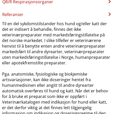
QR​/​R Respirasjonsorganer
Referanser
Til en del sykdomstilstander hos hund og​/​eller katt der
det er indisert å behandle, finnes det ikke
veterinærpreparater med markedsføringstillatelse på
det norske markedet. I slike tilfeller er veterinærene
henvist til å benytte enten andre veterinærpreparater
markedsført til andre dyrearter, veterinærpreparater
uten markedsføringstillatelse i Norge, humanpreparater
eller apotekfremstilte preparater.
Pga. anatomiske, fysiologiske og biokjemiske
artsvariasjoner, kan ikke doseringer hentet fra
humanmedisinen eller angitt til andre dyrearter
automatisk overføres til hund og katt. Når det er behov
for å bruke et preparat som ikke er oppført i
Veterinærkatalogen med indikasjon for hund eller katt,
er det derfor viktig at det finnes lett tilgjengelig
informasjon om indikasjon og doseringsregime til den