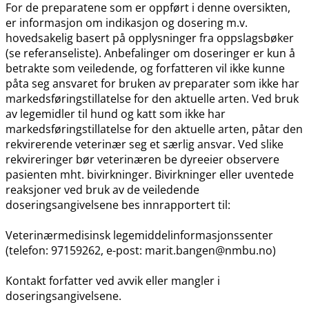
For de preparatene som er oppført i denne oversikten,
er informasjon om indikasjon og dosering m.v.
hovedsakelig basert på opplysninger fra oppslagsbøker
(se referanseliste). Anbefalinger om doseringer er kun å
betrakte som veiledende, og forfatteren vil ikke kunne
påta seg ansvaret for bruken av preparater som ikke har
markedsføringstillatelse for den aktuelle arten. Ved bruk
av legemidler til hund og katt som ikke har
markedsføringstillatelse for den aktuelle arten, påtar den
rekvirerende veterinær seg et særlig ansvar. Ved slike
rekvireringer bør veterinæren be dyreeier observere
pasienten mht. bivirkninger. Bivirkninger eller uventede
reaksjoner ved bruk av de veiledende
doseringsangivelsene bes innrapportert til:
Veterinærmedisinsk legemiddelinformasjonssenter
(telefon: 97159262, e-post: marit.bangen@nmbu.no)
Kontakt forfatter ved avvik eller mangler i
doseringsangivelsene.