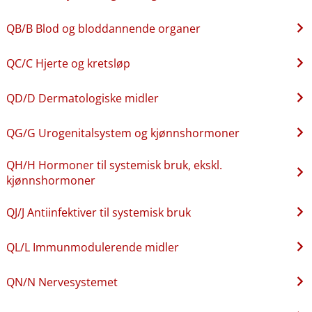
QB​/​B Blod og bloddannende organer
QC​/​C Hjerte og kretsløp
QD​/​D Dermatologiske midler
QG​/​G Urogenitalsystem og kjønnshormoner
QH​/​H Hormoner til systemisk bruk, ekskl.
kjønnshormoner
QJ​/​J Antiinfektiver til systemisk bruk
QL​/​L Immunmodulerende midler
QN​/​N Nervesystemet