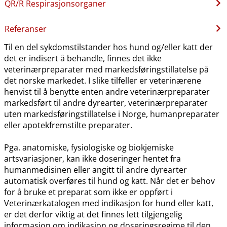
QR​/​R Respirasjonsorganer
Referanser
Til en del sykdomstilstander hos hund og​/​eller katt der
det er indisert å behandle, finnes det ikke
veterinærpreparater med markedsføringstillatelse på
det norske markedet. I slike tilfeller er veterinærene
henvist til å benytte enten andre veterinærpreparater
markedsført til andre dyrearter, veterinærpreparater
uten markedsføringstillatelse i Norge, humanpreparater
eller apotekfremstilte preparater.
Pga. anatomiske, fysiologiske og biokjemiske
artsvariasjoner, kan ikke doseringer hentet fra
humanmedisinen eller angitt til andre dyrearter
automatisk overføres til hund og katt. Når det er behov
for å bruke et preparat som ikke er oppført i
Veterinærkatalogen med indikasjon for hund eller katt,
er det derfor viktig at det finnes lett tilgjengelig
informasjon om indikasjon og doseringsregime til den