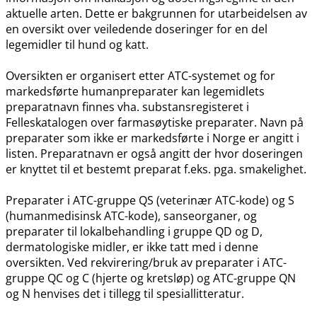
aktuelle arten. Dette er bakgrunnen for utarbeidelsen av
en oversikt over veiledende doseringer for en del
legemidler til hund og katt.
Oversikten er organisert etter ATC-systemet og for
markedsførte humanpreparater kan legemidlets
preparatnavn finnes vha. substansregisteret i
Felleskatalogen over farmasøytiske preparater. Navn på
preparater som ikke er markedsførte i Norge er angitt i
listen. Preparatnavn er også angitt der hvor doseringen
er knyttet til et bestemt preparat f.eks. pga. smakelighet.
Preparater i ATC-gruppe QS (veterinær ATC-kode) og S
(humanmedisinsk ATC-kode), sanseorganer, og
preparater til lokalbehandling i gruppe QD og D,
dermatologiske midler, er ikke tatt med i denne
oversikten. Ved rekvirering​/​bruk av preparater i ATC-
gruppe QC og C (hjerte og kretsløp) og ATC-gruppe QN
og N henvises det i tillegg til spesiallitteratur.