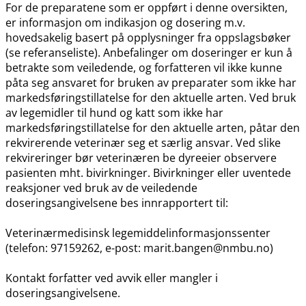
For de preparatene som er oppført i denne oversikten,
er informasjon om indikasjon og dosering m.v.
hovedsakelig basert på opplysninger fra oppslagsbøker
(se referanseliste). Anbefalinger om doseringer er kun å
betrakte som veiledende, og forfatteren vil ikke kunne
påta seg ansvaret for bruken av preparater som ikke har
markedsføringstillatelse for den aktuelle arten. Ved bruk
av legemidler til hund og katt som ikke har
markedsføringstillatelse for den aktuelle arten, påtar den
rekvirerende veterinær seg et særlig ansvar. Ved slike
rekvireringer bør veterinæren be dyreeier observere
pasienten mht. bivirkninger. Bivirkninger eller uventede
reaksjoner ved bruk av de veiledende
doseringsangivelsene bes innrapportert til:
Veterinærmedisinsk legemiddelinformasjonssenter
(telefon: 97159262, e-post: marit.bangen@nmbu.no)
Kontakt forfatter ved avvik eller mangler i
doseringsangivelsene.