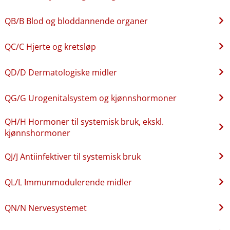
QB​/​B Blod og bloddannende organer
QC​/​C Hjerte og kretsløp
QD​/​D Dermatologiske midler
QG​/​G Urogenitalsystem og kjønnshormoner
QH​/​H Hormoner til systemisk bruk, ekskl.
kjønnshormoner
QJ​/​J Antiinfektiver til systemisk bruk
QL​/​L Immunmodulerende midler
QN​/​N Nervesystemet