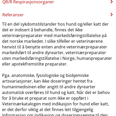
QR​/​R Respirasjonsorganer
Referanser
Til en del sykdomstilstander hos hund og​/​eller katt der
det er indisert å behandle, finnes det ikke
veterinærpreparater med markedsføringstillatelse på
det norske markedet. I slike tilfeller er veterinærene
henvist til å benytte enten andre veterinærpreparater
markedsført til andre dyrearter, veterinærpreparater
uten markedsføringstillatelse i Norge, humanpreparater
eller apotekfremstilte preparater.
Pga. anatomiske, fysiologiske og biokjemiske
artsvariasjoner, kan ikke doseringer hentet fra
humanmedisinen eller angitt til andre dyrearter
automatisk overføres til hund og katt. Når det er behov
for å bruke et preparat som ikke er oppført i
Veterinærkatalogen med indikasjon for hund eller katt,
er det derfor viktig at det finnes lett tilgjengelig
informasjon om indikasjon og doseringsregime til den