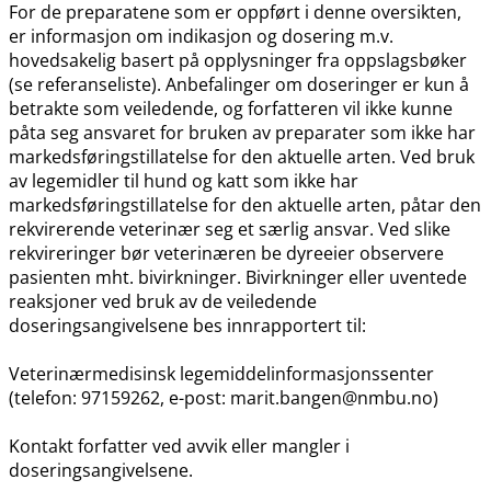
For de preparatene som er oppført i denne oversikten,
er informasjon om indikasjon og dosering m.v.
hovedsakelig basert på opplysninger fra oppslagsbøker
(se referanseliste). Anbefalinger om doseringer er kun å
betrakte som veiledende, og forfatteren vil ikke kunne
påta seg ansvaret for bruken av preparater som ikke har
markedsføringstillatelse for den aktuelle arten. Ved bruk
av legemidler til hund og katt som ikke har
markedsføringstillatelse for den aktuelle arten, påtar den
rekvirerende veterinær seg et særlig ansvar. Ved slike
rekvireringer bør veterinæren be dyreeier observere
pasienten mht. bivirkninger. Bivirkninger eller uventede
reaksjoner ved bruk av de veiledende
doseringsangivelsene bes innrapportert til:
Veterinærmedisinsk legemiddelinformasjonssenter
(telefon: 97159262, e-post: marit.bangen@nmbu.no)
Kontakt forfatter ved avvik eller mangler i
doseringsangivelsene.