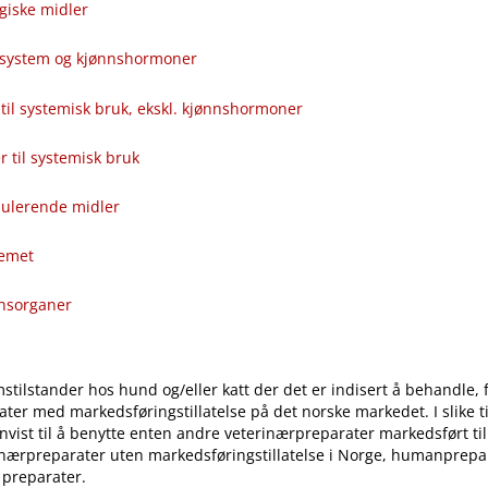
giske midler
alsystem og kjønnshormoner
til systemisk bruk, ekskl. kjønnshormoner
ver til systemisk bruk
ulerende midler
temet
onsorganer
stilstander hos hund og​/​eller katt der det er indisert å behandle, 
ter med markedsføringstillatelse på det norske markedet. I slike til
vist til å benytte enten andre veterinærpreparater markedsført ti
inærpreparater uten markedsføringstillatelse i Norge, humanprepar
 preparater.