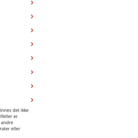
finnes det ikke
feller er
l andre
ater eller