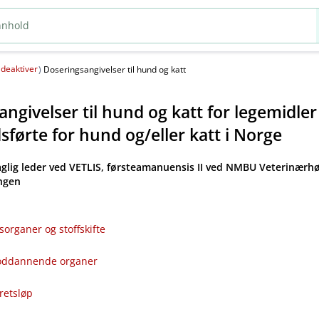
deaktiver
(
)
Doseringsangivelser til hund og katt
ngivelser til hund og katt for legemidle
førte for hund og​/​eller katt i Norge
aglig leder ved VETLIS, førsteamanuensis II ved NMBU Veterinærhø
angen
sorganer og stoffskifte
bloddannende organer
kretsløp