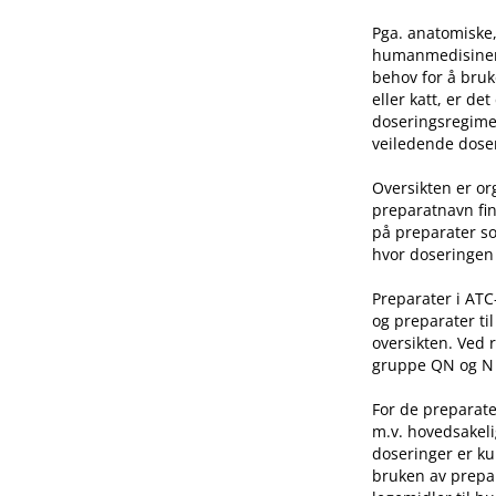
Pga. anatomiske,
humanmedisinen e
behov for å bruk
eller katt, er de
doseringsregime 
veiledende doser
Oversikten er o
preparatnavn fin
på preparater so
hvor doseringen 
Preparater i AT
og preparater ti
oversikten. Ved 
gruppe QN og N he
For de preparate
m.v. hovedsakeli
doseringer er ku
bruken av prepar