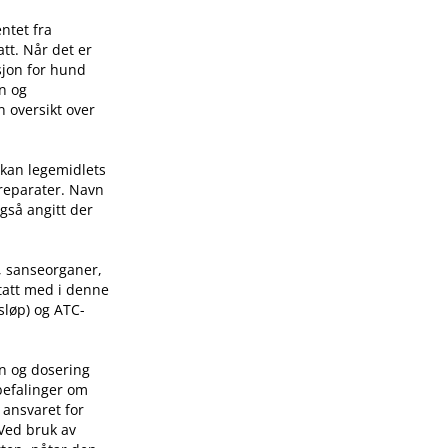
ntet fra
tt. Når det er
sjon for hund
on og
n oversikt over
 kan legemidlets
preparater. Navn
også angitt der
, sanseorganer,
 tatt med i denne
sløp) og ATC-
on og dosering
befalinger om
 ansvaret for
 Ved bruk av