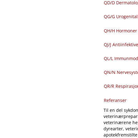
QD​/​D Dermatolo
QG​/​G Urogenit
QH​/​H Hormoner 
QJ​/​J Antiinfekti
QL​/​L Immunmod
QN​/​N Nervesys
QR​/​R Respirasj
Referanser
Til en del sykdom
veterinærprepara
veterinærene hen
dyrearter, veter
apotekfremstilte