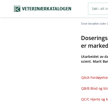
VETERINÆRKATALOGEN
Siste besøkte sider 
Doseringsa
er markeds
Utarbeidet av d
scient. Marit B
QA​/​A Fordøyelse
QB​/​B Blod og 
QC​/​C Hjerte og 