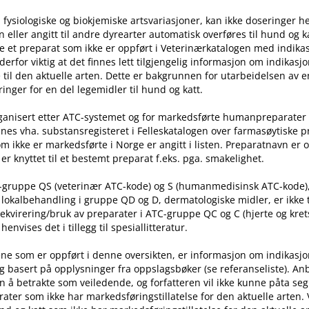
 fysiologiske og biokjemiske artsvariasjoner, kan ikke doseringer he
ller angitt til andre dyrearter automatisk overføres til hund og ka
e et preparat som ikke er oppført i Veterinærkatalogen med indika
t derfor viktig at det finnes lett tilgjengelig informasjon om indikasj
til den aktuelle arten. Dette er bakgrunnen for utarbeidelsen av e
inger for en del legemidler til hund og katt.
rganisert etter ATC-systemet og for markedsførte humanpreparater
nes vha. substansregisteret i Felleskatalogen over farmasøytiske 
m ikke er markedsførte i Norge er angitt i listen. Preparatnavn er 
er knyttet til et bestemt preparat f.eks. pga. smakelighet.
C-gruppe QS (veterinær ATC-kode) og S (humanmedisinsk ATC-kode)
l lokalbehandling i gruppe QD og D, dermatologiske midler, er ikke
rekvirering​/​bruk av preparater i ATC-gruppe QC og C (hjerte og kret
nvises det i tillegg til spesiallitteratur.
ne som er oppført i denne oversikten, er informasjon om indikasj
g basert på opplysninger fra oppslagsbøker (se referanseliste). An
n å betrakte som veiledende, og forfatteren vil ikke kunne påta seg
ater som ikke har markedsføringstillatelse for den aktuelle arten.