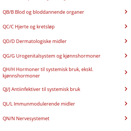
QB​/​B Blod og bloddannende organer
QC​/​C Hjerte og kretsløp
QD​/​D Dermatologiske midler
QG​/​G Urogenitalsystem og kjønnshormoner
QH​/​H Hormoner til systemisk bruk, ekskl.
kjønnshormoner
QJ​/​J Antiinfektiver til systemisk bruk
QL​/​L Immunmodulerende midler
QN​/​N Nervesystemet