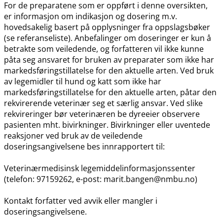
For de preparatene som er oppført i denne oversikten,
er informasjon om indikasjon og dosering m.v.
hovedsakelig basert på opplysninger fra oppslagsbøker
(se referanseliste). Anbefalinger om doseringer er kun å
betrakte som veiledende, og forfatteren vil ikke kunne
påta seg ansvaret for bruken av preparater som ikke har
markedsføringstillatelse for den aktuelle arten. Ved bruk
av legemidler til hund og katt som ikke har
markedsføringstillatelse for den aktuelle arten, påtar den
rekvirerende veterinær seg et særlig ansvar. Ved slike
rekvireringer bør veterinæren be dyreeier observere
pasienten mht. bivirkninger. Bivirkninger eller uventede
reaksjoner ved bruk av de veiledende
doseringsangivelsene bes innrapportert til:
Veterinærmedisinsk legemiddelinformasjonssenter
(telefon: 97159262, e-post: marit.bangen@nmbu.no)
Kontakt forfatter ved avvik eller mangler i
doseringsangivelsene.