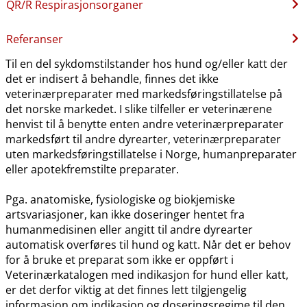
QR​/​R Respirasjonsorganer
Referanser
Til en del sykdomstilstander hos hund og​/​eller katt der
det er indisert å behandle, finnes det ikke
veterinærpreparater med markedsføringstillatelse på
det norske markedet. I slike tilfeller er veterinærene
henvist til å benytte enten andre veterinærpreparater
markedsført til andre dyrearter, veterinærpreparater
uten markedsføringstillatelse i Norge, humanpreparater
eller apotekfremstilte preparater.
Pga. anatomiske, fysiologiske og biokjemiske
artsvariasjoner, kan ikke doseringer hentet fra
humanmedisinen eller angitt til andre dyrearter
automatisk overføres til hund og katt. Når det er behov
for å bruke et preparat som ikke er oppført i
Veterinærkatalogen med indikasjon for hund eller katt,
er det derfor viktig at det finnes lett tilgjengelig
informasjon om indikasjon og doseringsregime til den