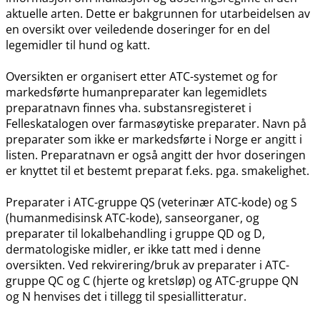
aktuelle arten. Dette er bakgrunnen for utarbeidelsen av
en oversikt over veiledende doseringer for en del
legemidler til hund og katt.
Oversikten er organisert etter ATC-systemet og for
markedsførte humanpreparater kan legemidlets
preparatnavn finnes vha. substansregisteret i
Felleskatalogen over farmasøytiske preparater. Navn på
preparater som ikke er markedsførte i Norge er angitt i
listen. Preparatnavn er også angitt der hvor doseringen
er knyttet til et bestemt preparat f.eks. pga. smakelighet.
Preparater i ATC-gruppe QS (veterinær ATC-kode) og S
(humanmedisinsk ATC-kode), sanseorganer, og
preparater til lokalbehandling i gruppe QD og D,
dermatologiske midler, er ikke tatt med i denne
oversikten. Ved rekvirering​/​bruk av preparater i ATC-
gruppe QC og C (hjerte og kretsløp) og ATC-gruppe QN
og N henvises det i tillegg til spesiallitteratur.