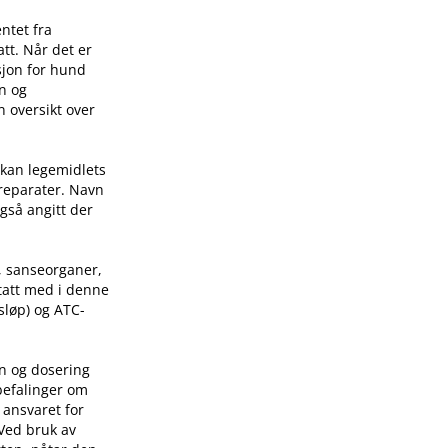
ntet fra
tt. Når det er
sjon for hund
on og
n oversikt over
 kan legemidlets
preparater. Navn
også angitt der
, sanseorganer,
 tatt med i denne
sløp) og ATC-
on og dosering
befalinger om
 ansvaret for
 Ved bruk av