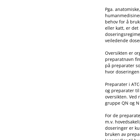
Pga. anatomiske,
humanmedisinen e
behov for å bruk
eller katt, er de
doseringsregime 
veiledende doser
Oversikten er o
preparatnavn fin
på preparater so
hvor doseringen 
Preparater i AT
og preparater ti
oversikten. Ved 
gruppe QN og N he
For de preparate
m.v. hovedsakeli
doseringer er ku
bruken av prepar