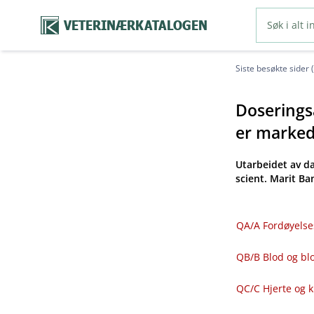
VETERINÆRKATALOGEN
Siste besøkte sider 
Doseringsa
er markeds
Utarbeidet av d
scient. Marit B
QA​/​A Fordøyelse
QB​/​B Blod og 
QC​/​C Hjerte og 