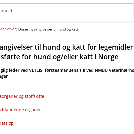
deaktiver
(
)
Doseringsangivelser til hund og katt
ngivelser til hund og katt for legemidle
førte for hund og​/​eller katt i Norge
aglig leder ved VETLIS, førsteamanuensis II ved NMBU Veterinærhø
angen
sorganer og stoffskifte
bloddannende organer
kretsløp