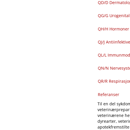
QD​/​D Dermatolo
QG​/​G Urogenit
QH​/​H Hormoner 
QJ​/​J Antiinfekti
QL​/​L Immunmod
QN​/​N Nervesys
QR​/​R Respirasj
Referanser
Til en del sykdom
veterinærprepara
veterinærene hen
dyrearter, veter
apotekfremstilte