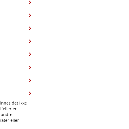
finnes det ikke
feller er
l andre
ater eller