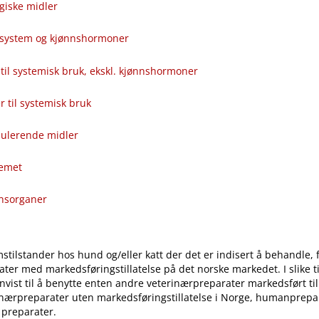
giske midler
alsystem og kjønnshormoner
til systemisk bruk, ekskl. kjønnshormoner
ver til systemisk bruk
ulerende midler
temet
onsorganer
stilstander hos hund og​/​eller katt der det er indisert å behandle, 
ter med markedsføringstillatelse på det norske markedet. I slike til
vist til å benytte enten andre veterinærpreparater markedsført ti
inærpreparater uten markedsføringstillatelse i Norge, humanprepar
 preparater.