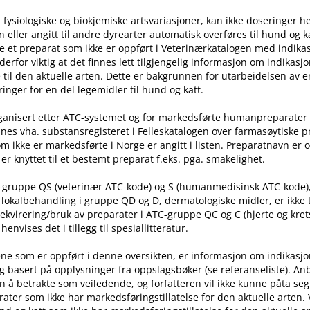
 fysiologiske og biokjemiske artsvariasjoner, kan ikke doseringer he
ller angitt til andre dyrearter automatisk overføres til hund og ka
e et preparat som ikke er oppført i Veterinærkatalogen med indika
t derfor viktig at det finnes lett tilgjengelig informasjon om indikasj
til den aktuelle arten. Dette er bakgrunnen for utarbeidelsen av e
inger for en del legemidler til hund og katt.
rganisert etter ATC-systemet og for markedsførte humanpreparater
nes vha. substansregisteret i Felleskatalogen over farmasøytiske 
m ikke er markedsførte i Norge er angitt i listen. Preparatnavn er 
er knyttet til et bestemt preparat f.eks. pga. smakelighet.
C-gruppe QS (veterinær ATC-kode) og S (humanmedisinsk ATC-kode)
l lokalbehandling i gruppe QD og D, dermatologiske midler, er ikke
rekvirering​/​bruk av preparater i ATC-gruppe QC og C (hjerte og kret
nvises det i tillegg til spesiallitteratur.
ne som er oppført i denne oversikten, er informasjon om indikasj
g basert på opplysninger fra oppslagsbøker (se referanseliste). An
n å betrakte som veiledende, og forfatteren vil ikke kunne påta seg
ater som ikke har markedsføringstillatelse for den aktuelle arten.