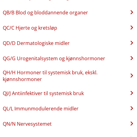
QB​/​B Blod og bloddannende organer
QC​/​C Hjerte og kretsløp
QD​/​D Dermatologiske midler
QG​/​G Urogenitalsystem og kjønnshormoner
QH​/​H Hormoner til systemisk bruk, ekskl.
kjønnshormoner
QJ​/​J Antiinfektiver til systemisk bruk
QL​/​L Immunmodulerende midler
QN​/​N Nervesystemet