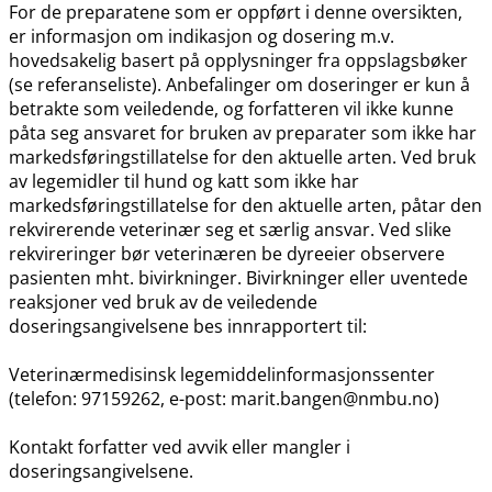
For de preparatene som er oppført i denne oversikten,
er informasjon om indikasjon og dosering m.v.
hovedsakelig basert på opplysninger fra oppslagsbøker
(se referanseliste). Anbefalinger om doseringer er kun å
betrakte som veiledende, og forfatteren vil ikke kunne
påta seg ansvaret for bruken av preparater som ikke har
markedsføringstillatelse for den aktuelle arten. Ved bruk
av legemidler til hund og katt som ikke har
markedsføringstillatelse for den aktuelle arten, påtar den
rekvirerende veterinær seg et særlig ansvar. Ved slike
rekvireringer bør veterinæren be dyreeier observere
pasienten mht. bivirkninger. Bivirkninger eller uventede
reaksjoner ved bruk av de veiledende
doseringsangivelsene bes innrapportert til:
Veterinærmedisinsk legemiddelinformasjonssenter
(telefon: 97159262, e-post: marit.bangen@nmbu.no)
Kontakt forfatter ved avvik eller mangler i
doseringsangivelsene.