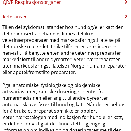
QR​/​R Respirasjonsorganer
Referanser
Til en del sykdomstilstander hos hund og​/​eller katt der
det er indisert å behandle, finnes det ikke
veterinærpreparater med markedsføringstillatelse på
det norske markedet. I slike tilfeller er veterinærene
henvist til å benytte enten andre veterinærpreparater
markedsført til andre dyrearter, veterinærpreparater
uten markedsføringstillatelse i Norge, humanpreparater
eller apotekfremstilte preparater.
Pga. anatomiske, fysiologiske og biokjemiske
artsvariasjoner, kan ikke doseringer hentet fra
humanmedisinen eller angitt til andre dyrearter
automatisk overføres til hund og katt. Når det er behov
for å bruke et preparat som ikke er oppført i
Veterinærkatalogen med indikasjon for hund eller katt,
er det derfor viktig at det finnes lett tilgjengelig
informasjon om indikasjon og doseringsregime til den