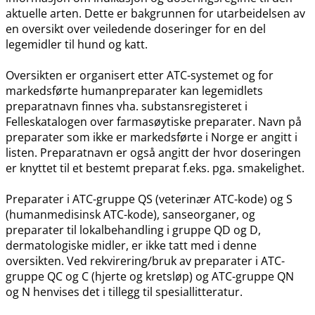
aktuelle arten. Dette er bakgrunnen for utarbeidelsen av
en oversikt over veiledende doseringer for en del
legemidler til hund og katt.
Oversikten er organisert etter ATC-systemet og for
markedsførte humanpreparater kan legemidlets
preparatnavn finnes vha. substansregisteret i
Felleskatalogen over farmasøytiske preparater. Navn på
preparater som ikke er markedsførte i Norge er angitt i
listen. Preparatnavn er også angitt der hvor doseringen
er knyttet til et bestemt preparat f.eks. pga. smakelighet.
Preparater i ATC-gruppe QS (veterinær ATC-kode) og S
(humanmedisinsk ATC-kode), sanseorganer, og
preparater til lokalbehandling i gruppe QD og D,
dermatologiske midler, er ikke tatt med i denne
oversikten. Ved rekvirering​/​bruk av preparater i ATC-
gruppe QC og C (hjerte og kretsløp) og ATC-gruppe QN
og N henvises det i tillegg til spesiallitteratur.