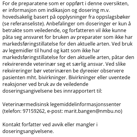
For de preparatene som er oppført i denne oversikten,
er informasjon om indikasjon og dosering m.v.
hovedsakelig basert på opplysninger fra oppslagsbøker
(se referanseliste). Anbefalinger om doseringer er kun å
betrakte som veiledende, og forfatteren vil ikke kunne
påta seg ansvaret for bruken av preparater som ikke har
markedsføringstillatelse for den aktuelle arten. Ved bruk
av legemidler til hund og katt som ikke har
markedsføringstillatelse for den aktuelle arten, påtar den
rekvirerende veterinær seg et særlig ansvar. Ved slike
rekvireringer bør veterinæren be dyreeier observere
pasienten mht. bivirkninger. Bivirkninger eller uventede
reaksjoner ved bruk av de veiledende
doseringsangivelsene bes innrapportert til:
Veterinærmedisinsk legemiddelinformasjonssenter
(telefon: 97159262, e-post: marit.bangen@nmbu.no)
Kontakt forfatter ved avvik eller mangler i
doseringsangivelsene.