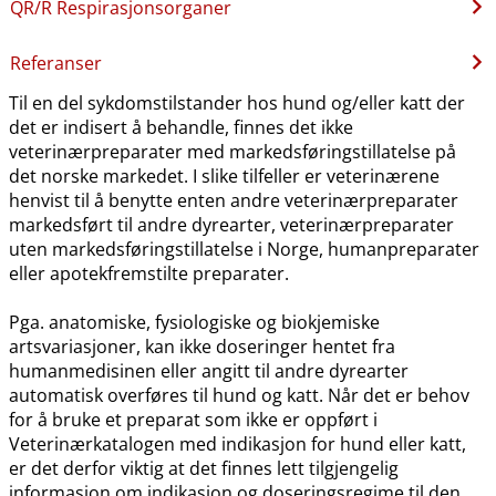
QR​/​R Respirasjonsorganer
Referanser
Til en del sykdomstilstander hos hund og​/​eller katt der
det er indisert å behandle, finnes det ikke
veterinærpreparater med markedsføringstillatelse på
det norske markedet. I slike tilfeller er veterinærene
henvist til å benytte enten andre veterinærpreparater
markedsført til andre dyrearter, veterinærpreparater
uten markedsføringstillatelse i Norge, humanpreparater
eller apotekfremstilte preparater.
Pga. anatomiske, fysiologiske og biokjemiske
artsvariasjoner, kan ikke doseringer hentet fra
humanmedisinen eller angitt til andre dyrearter
automatisk overføres til hund og katt. Når det er behov
for å bruke et preparat som ikke er oppført i
Veterinærkatalogen med indikasjon for hund eller katt,
er det derfor viktig at det finnes lett tilgjengelig
informasjon om indikasjon og doseringsregime til den