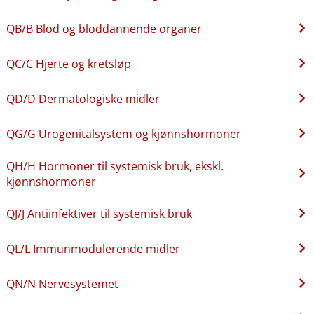
QB​/​B Blod og bloddannende organer
QC​/​C Hjerte og kretsløp
QD​/​D Dermatologiske midler
QG​/​G Urogenitalsystem og kjønnshormoner
QH​/​H Hormoner til systemisk bruk, ekskl.
kjønnshormoner
QJ​/​J Antiinfektiver til systemisk bruk
QL​/​L Immunmodulerende midler
QN​/​N Nervesystemet