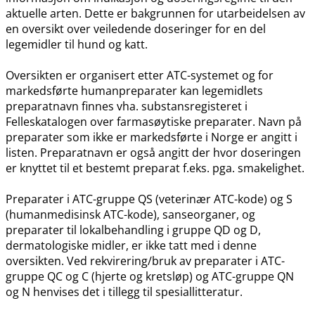
aktuelle arten. Dette er bakgrunnen for utarbeidelsen av
en oversikt over veiledende doseringer for en del
legemidler til hund og katt.
Oversikten er organisert etter ATC-systemet og for
markedsførte humanpreparater kan legemidlets
preparatnavn finnes vha. substansregisteret i
Felleskatalogen over farmasøytiske preparater. Navn på
preparater som ikke er markedsførte i Norge er angitt i
listen. Preparatnavn er også angitt der hvor doseringen
er knyttet til et bestemt preparat f.eks. pga. smakelighet.
Preparater i ATC-gruppe QS (veterinær ATC-kode) og S
(humanmedisinsk ATC-kode), sanseorganer, og
preparater til lokalbehandling i gruppe QD og D,
dermatologiske midler, er ikke tatt med i denne
oversikten. Ved rekvirering​/​bruk av preparater i ATC-
gruppe QC og C (hjerte og kretsløp) og ATC-gruppe QN
og N henvises det i tillegg til spesiallitteratur.