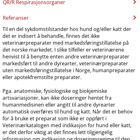
QR​/​R Respirasjonsorganer
Referanser
Til en del sykdomstilstander hos hund og​/​eller katt der
det er indisert å behandle, finnes det ikke
veterinærpreparater med markedsføringstillatelse på
det norske markedet. I slike tilfeller er veterinærene
henvist til å benytte enten andre veterinærpreparater
markedsført til andre dyrearter, veterinærpreparater
uten markedsføringstillatelse i Norge, humanpreparater
eller apotekfremstilte preparater.
Pga. anatomiske, fysiologiske og biokjemiske
artsvariasjoner, kan ikke doseringer hentet fra
humanmedisinen eller angitt til andre dyrearter
automatisk overføres til hund og katt. Når det er behov
for å bruke et preparat som ikke er oppført i
Veterinærkatalogen med indikasjon for hund eller katt,
er det derfor viktig at det finnes lett tilgjengelig
informasjon om indikasjon og doseringsregime til den