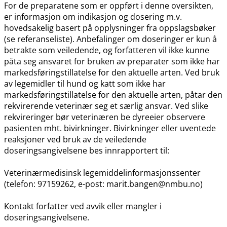
For de preparatene som er oppført i denne oversikten,
er informasjon om indikasjon og dosering m.v.
hovedsakelig basert på opplysninger fra oppslagsbøker
(se referanseliste). Anbefalinger om doseringer er kun å
betrakte som veiledende, og forfatteren vil ikke kunne
påta seg ansvaret for bruken av preparater som ikke har
markedsføringstillatelse for den aktuelle arten. Ved bruk
av legemidler til hund og katt som ikke har
markedsføringstillatelse for den aktuelle arten, påtar den
rekvirerende veterinær seg et særlig ansvar. Ved slike
rekvireringer bør veterinæren be dyreeier observere
pasienten mht. bivirkninger. Bivirkninger eller uventede
reaksjoner ved bruk av de veiledende
doseringsangivelsene bes innrapportert til:
Veterinærmedisinsk legemiddelinformasjonssenter
(telefon: 97159262, e-post: marit.bangen@nmbu.no)
Kontakt forfatter ved avvik eller mangler i
doseringsangivelsene.