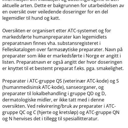
aktuelle arten. Dette er bakgrunnen for utarbeidelsen av
en oversikt over veiledende doseringer for en del
legemidler til hund og katt.
Oversikten er organisert etter ATC-systemet og for
markedsførte humanpreparater kan legemidlets
preparatnavn finnes vha. substansregisteret i
Felleskatalogen over farmasøytiske preparater. Navn på
preparater som ikke er markedsførte i Norge er angitt i
listen. Preparatnavn er også angitt der hvor doseringen
er knyttet til et bestemt preparat f.eks. pga. smakelighet.
Preparater i ATC-gruppe QS (veterinær ATC-kode) og S
(humanmedisinsk ATC-kode), sanseorganer, og
preparater til lokalbehandling i gruppe QD og D,
dermatologiske midler, er ikke tatt med i denne
oversikten. Ved rekvirering​/​bruk av preparater i ATC-
gruppe QC og C (hjerte og kretsløp) og ATC-gruppe QN
og N henvises det i tillegg til spesiallitteratur.