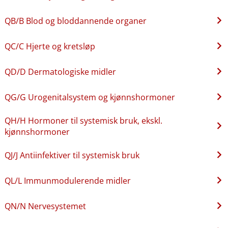
QB​/​B Blod og bloddannende organer
QC​/​C Hjerte og kretsløp
QD​/​D Dermatologiske midler
QG​/​G Urogenitalsystem og kjønnshormoner
QH​/​H Hormoner til systemisk bruk, ekskl.
kjønnshormoner
QJ​/​J Antiinfektiver til systemisk bruk
QL​/​L Immunmodulerende midler
QN​/​N Nervesystemet