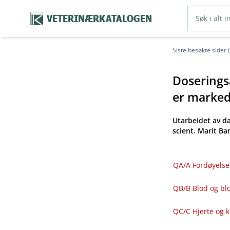
VETERINÆRKATALOGEN
Siste besøkte sider 
Doseringsa
er markeds
Utarbeidet av d
scient. Marit B
QA​/​A Fordøyelse
QB​/​B Blod og 
QC​/​C Hjerte og 