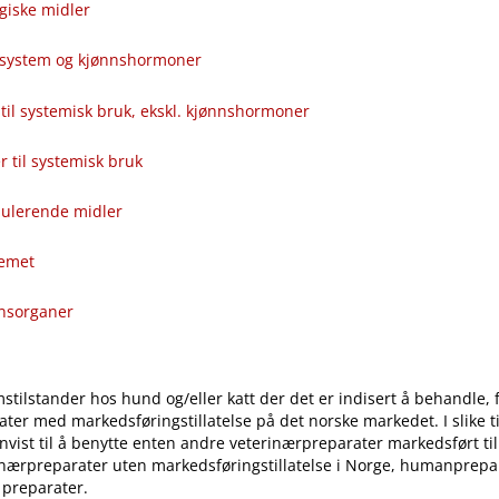
giske midler
alsystem og kjønnshormoner
til systemisk bruk, ekskl. kjønnshormoner
ver til systemisk bruk
ulerende midler
temet
onsorganer
stilstander hos hund og​/​eller katt der det er indisert å behandle, 
ter med markedsføringstillatelse på det norske markedet. I slike til
vist til å benytte enten andre veterinærpreparater markedsført ti
inærpreparater uten markedsføringstillatelse i Norge, humanprepar
 preparater.