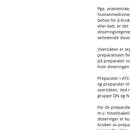
Pga. anatomiske,
humanmedisinen e
behov for å bruk
eller katt, er de
doseringsregime 
veiledende doser
Oversikten er o
preparatnavn fin
på preparater so
hvor doseringen 
Preparater i AT
og preparater ti
oversikten. Ved 
gruppe QN og N he
For de preparate
m.v. hovedsakeli
doseringer er ku
bruken av prepar