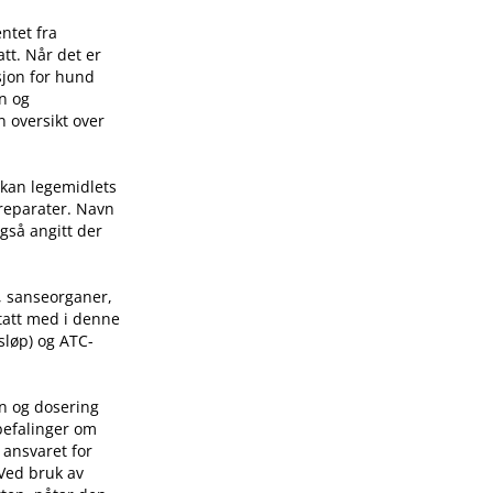
ntet fra
tt. Når det er
sjon for hund
on og
n oversikt over
 kan legemidlets
preparater. Navn
også angitt der
, sanseorganer,
 tatt med i denne
sløp) og ATC-
on og dosering
befalinger om
 ansvaret for
 Ved bruk av