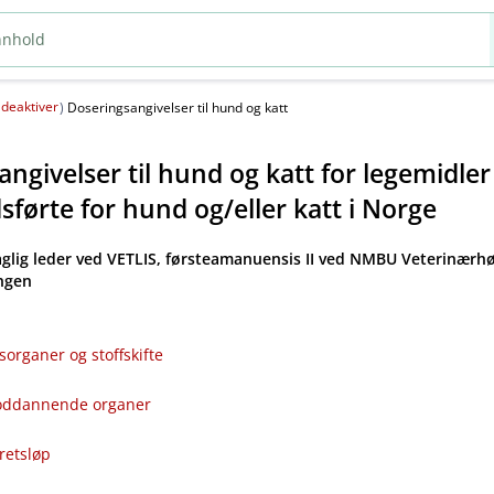
deaktiver
(
)
Doseringsangivelser til hund og katt
ngivelser til hund og katt for legemidle
førte for hund og​/​eller katt i Norge
aglig leder ved VETLIS, førsteamanuensis II ved NMBU Veterinærhø
angen
sorganer og stoffskifte
bloddannende organer
kretsløp