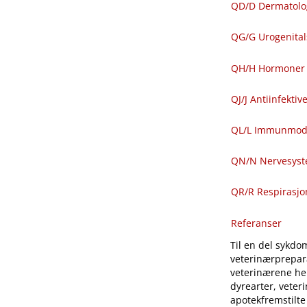
QD​/​D Dermatolo
QG​/​G Urogenit
QH​/​H Hormoner 
QJ​/​J Antiinfekti
QL​/​L Immunmod
QN​/​N Nervesys
QR​/​R Respirasj
Referanser
Til en del sykdom
veterinærprepara
veterinærene hen
dyrearter, veter
apotekfremstilte