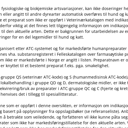
 fysiologiske og biokjemiske artsvariasjoner, kan ikke doseringer he
ller angitt til andre dyrearter automatisk overføres til hund og ka
e et preparat som ikke er oppført i Veterinærkatalogen med indika
t derfor viktig at det finnes lett tilgjengelig informasjon om indikasj
til den aktuelle arten. Dette er bakgrunnen for utarbeidelsen av e
inger for en del legemidler til hund og katt.
rganisert etter ATC-systemet og for markedsførte humanpreparater
nes vha. substansregisteret i Felleskatalogen over farmasøytiske 
m ikke er markedsførte i Norge er angitt i listen. Preparatnavn er 
er knyttet til et bestemt preparat f.eks. pga. smakelighet.
C-gruppe QS (veterinær ATC-kode) og S (humanmedisinsk ATC-kode)
l lokalbehandling i gruppe QD og D, dermatologiske midler, er ikke
rekvirering​/​bruk av preparater i ATC-gruppe QC og C (hjerte og kret
nvises det i tillegg til spesiallitteratur.
ne som er oppført i denne oversikten, er informasjon om indikasj
g basert på opplysninger fra oppslagsbøker (se referanseliste). An
n å betrakte som veiledende, og forfatteren vil ikke kunne påta seg
ater som ikke har markedsføringstillatelse for den aktuelle arten.