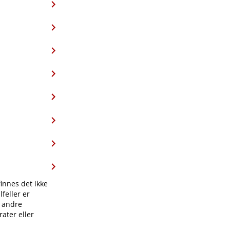
finnes det ikke
feller er
l andre
ater eller