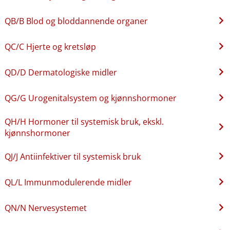
QB​/​B Blod og bloddannende organer
QC​/​C Hjerte og kretsløp
QD​/​D Dermatologiske midler
QG​/​G Urogenitalsystem og kjønnshormoner
QH​/​H Hormoner til systemisk bruk, ekskl.
kjønnshormoner
QJ​/​J Antiinfektiver til systemisk bruk
QL​/​L Immunmodulerende midler
QN​/​N Nervesystemet