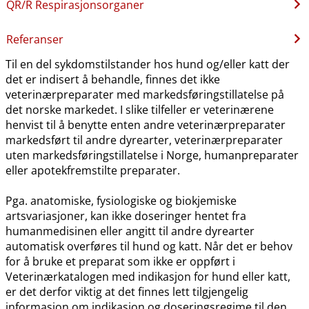
QR​/​R Respirasjonsorganer
Referanser
Til en del sykdomstilstander hos hund og​/​eller katt der
det er indisert å behandle, finnes det ikke
veterinærpreparater med markedsføringstillatelse på
det norske markedet. I slike tilfeller er veterinærene
henvist til å benytte enten andre veterinærpreparater
markedsført til andre dyrearter, veterinærpreparater
uten markedsføringstillatelse i Norge, humanpreparater
eller apotekfremstilte preparater.
Pga. anatomiske, fysiologiske og biokjemiske
artsvariasjoner, kan ikke doseringer hentet fra
humanmedisinen eller angitt til andre dyrearter
automatisk overføres til hund og katt. Når det er behov
for å bruke et preparat som ikke er oppført i
Veterinærkatalogen med indikasjon for hund eller katt,
er det derfor viktig at det finnes lett tilgjengelig
informasjon om indikasjon og doseringsregime til den