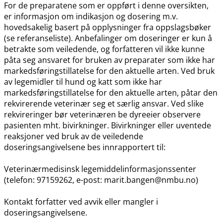
For de preparatene som er oppført i denne oversikten,
er informasjon om indikasjon og dosering m.v.
hovedsakelig basert på opplysninger fra oppslagsbøker
(se referanseliste). Anbefalinger om doseringer er kun å
betrakte som veiledende, og forfatteren vil ikke kunne
påta seg ansvaret for bruken av preparater som ikke har
markedsføringstillatelse for den aktuelle arten. Ved bruk
av legemidler til hund og katt som ikke har
markedsføringstillatelse for den aktuelle arten, påtar den
rekvirerende veterinær seg et særlig ansvar. Ved slike
rekvireringer bør veterinæren be dyreeier observere
pasienten mht. bivirkninger. Bivirkninger eller uventede
reaksjoner ved bruk av de veiledende
doseringsangivelsene bes innrapportert til:
Veterinærmedisinsk legemiddelinformasjonssenter
(telefon: 97159262, e-post: marit.bangen@nmbu.no)
Kontakt forfatter ved avvik eller mangler i
doseringsangivelsene.