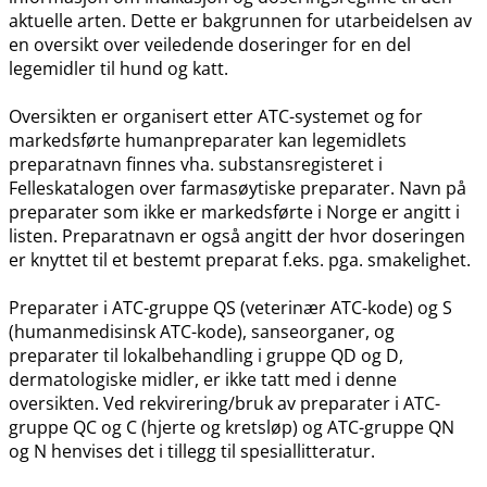
aktuelle arten. Dette er bakgrunnen for utarbeidelsen av
en oversikt over veiledende doseringer for en del
legemidler til hund og katt.
Oversikten er organisert etter ATC-systemet og for
markedsførte humanpreparater kan legemidlets
preparatnavn finnes vha. substansregisteret i
Felleskatalogen over farmasøytiske preparater. Navn på
preparater som ikke er markedsførte i Norge er angitt i
listen. Preparatnavn er også angitt der hvor doseringen
er knyttet til et bestemt preparat f.eks. pga. smakelighet.
Preparater i ATC-gruppe QS (veterinær ATC-kode) og S
(humanmedisinsk ATC-kode), sanseorganer, og
preparater til lokalbehandling i gruppe QD og D,
dermatologiske midler, er ikke tatt med i denne
oversikten. Ved rekvirering​/​bruk av preparater i ATC-
gruppe QC og C (hjerte og kretsløp) og ATC-gruppe QN
og N henvises det i tillegg til spesiallitteratur.