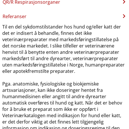
QR​/​R Respirasjonsorganer
Referanser
Til en del sykdomstilstander hos hund og​/​eller katt der
det er indisert å behandle, finnes det ikke
veterinærpreparater med markedsføringstillatelse på
det norske markedet. I slike tilfeller er veterinærene
henvist til å benytte enten andre veterinærpreparater
markedsført til andre dyrearter, veterinærpreparater
uten markedsføringstillatelse i Norge, humanpreparater
eller apotekfremstilte preparater.
Pga. anatomiske, fysiologiske og biokjemiske
artsvariasjoner, kan ikke doseringer hentet fra
humanmedisinen eller angitt til andre dyrearter
automatisk overføres til hund og katt. Når det er behov
for å bruke et preparat som ikke er oppført i
Veterinærkatalogen med indikasjon for hund eller katt,
er det derfor viktig at det finnes lett tilgjengelig
informasjon om indikasjon og doseringsregime til den