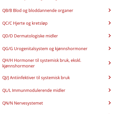
QB​/​B Blod og bloddannende organer
QC​/​C Hjerte og kretsløp
QD​/​D Dermatologiske midler
QG​/​G Urogenitalsystem og kjønnshormoner
QH​/​H Hormoner til systemisk bruk, ekskl.
kjønnshormoner
QJ​/​J Antiinfektiver til systemisk bruk
QL​/​L Immunmodulerende midler
QN​/​N Nervesystemet