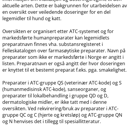
aktuelle arten. Dette er bakgrunnen for utarbeidelsen av
en oversikt over veiledende doseringer for en del
legemidler til hund og katt.
Oversikten er organisert etter ATC-systemet og for
markedsførte humanpreparater kan legemidlets
preparatnavn finnes vha. substansregisteret i
Felleskatalogen over farmasøytiske preparater. Navn på
preparater som ikke er markedsførte i Norge er angitt i
listen. Preparatnavn er også angitt der hvor doseringen
er knyttet til et bestemt preparat f.eks. pga. smakelighet.
Preparater i ATC-gruppe QS (veterinær ATC-kode) og S
(humanmedisinsk ATC-kode), sanseorganer, og
preparater til lokalbehandling i gruppe QD og D,
dermatologiske midler, er ikke tatt med i denne
oversikten. Ved rekvirering​/​bruk av preparater i ATC-
gruppe QC og C (hjerte og kretsløp) og ATC-gruppe QN
og N henvises det i tillegg til spesiallitteratur.