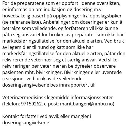
For de preparatene som er oppført i denne oversikten,
er informasjon om indikasjon og dosering m.v.
hovedsakelig basert på opplysninger fra oppslagsbøker
(se referanseliste). Anbefalinger om doseringer er kun å
betrakte som veiledende, og forfatteren vil ikke kunne
påta seg ansvaret for bruken av preparater som ikke har
markedsføringstillatelse for den aktuelle arten. Ved bruk
av legemidler til hund og katt som ikke har
markedsføringstillatelse for den aktuelle arten, påtar den
rekvirerende veterinær seg et særlig ansvar. Ved slike
rekvireringer bør veterinæren be dyreeier observere
pasienten mht. bivirkninger. Bivirkninger eller uventede
reaksjoner ved bruk av de veiledende
doseringsangivelsene bes innrapportert til:
Veterinærmedisinsk legemiddelinformasjonssenter
(telefon: 97159262, e-post: marit.bangen@nmbu.no)
Kontakt forfatter ved avvik eller mangler i
doseringsangivelsene.