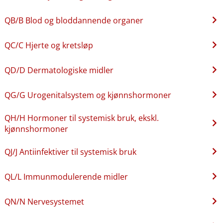
QB​/​B Blod og bloddannende organer
QC​/​C Hjerte og kretsløp
QD​/​D Dermatologiske midler
QG​/​G Urogenitalsystem og kjønnshormoner
QH​/​H Hormoner til systemisk bruk, ekskl.
kjønnshormoner
QJ​/​J Antiinfektiver til systemisk bruk
QL​/​L Immunmodulerende midler
QN​/​N Nervesystemet