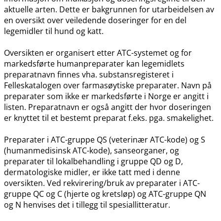
aktuelle arten. Dette er bakgrunnen for utarbeidelsen av
en oversikt over veiledende doseringer for en del
legemidler til hund og katt.
Oversikten er organisert etter ATC-systemet og for
markedsførte humanpreparater kan legemidlets
preparatnavn finnes vha. substansregisteret i
Felleskatalogen over farmasøytiske preparater. Navn på
preparater som ikke er markedsførte i Norge er angitt i
listen. Preparatnavn er også angitt der hvor doseringen
er knyttet til et bestemt preparat f.eks. pga. smakelighet.
Preparater i ATC-gruppe QS (veterinær ATC-kode) og S
(humanmedisinsk ATC-kode), sanseorganer, og
preparater til lokalbehandling i gruppe QD og D,
dermatologiske midler, er ikke tatt med i denne
oversikten. Ved rekvirering​/​bruk av preparater i ATC-
gruppe QC og C (hjerte og kretsløp) og ATC-gruppe QN
og N henvises det i tillegg til spesiallitteratur.