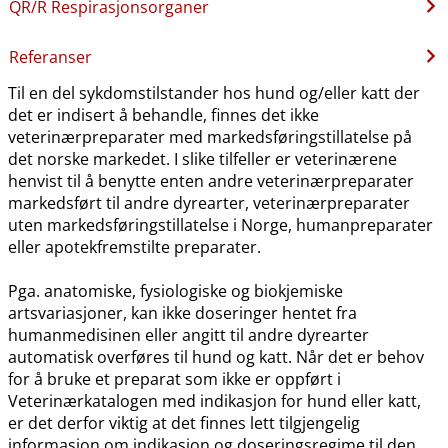
QR​/​R Respirasjonsorganer
Referanser
Til en del sykdomstilstander hos hund og​/​eller katt der
det er indisert å behandle, finnes det ikke
veterinærpreparater med markedsføringstillatelse på
det norske markedet. I slike tilfeller er veterinærene
henvist til å benytte enten andre veterinærpreparater
markedsført til andre dyrearter, veterinærpreparater
uten markedsføringstillatelse i Norge, humanpreparater
eller apotekfremstilte preparater.
Pga. anatomiske, fysiologiske og biokjemiske
artsvariasjoner, kan ikke doseringer hentet fra
humanmedisinen eller angitt til andre dyrearter
automatisk overføres til hund og katt. Når det er behov
for å bruke et preparat som ikke er oppført i
Veterinærkatalogen med indikasjon for hund eller katt,
er det derfor viktig at det finnes lett tilgjengelig
informasjon om indikasjon og doseringsregime til den