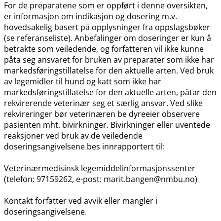
For de preparatene som er oppført i denne oversikten,
er informasjon om indikasjon og dosering m.v.
hovedsakelig basert på opplysninger fra oppslagsbøker
(se referanseliste). Anbefalinger om doseringer er kun å
betrakte som veiledende, og forfatteren vil ikke kunne
påta seg ansvaret for bruken av preparater som ikke har
markedsføringstillatelse for den aktuelle arten. Ved bruk
av legemidler til hund og katt som ikke har
markedsføringstillatelse for den aktuelle arten, påtar den
rekvirerende veterinær seg et særlig ansvar. Ved slike
rekvireringer bør veterinæren be dyreeier observere
pasienten mht. bivirkninger. Bivirkninger eller uventede
reaksjoner ved bruk av de veiledende
doseringsangivelsene bes innrapportert til:
Veterinærmedisinsk legemiddelinformasjonssenter
(telefon: 97159262, e-post: marit.bangen@nmbu.no)
Kontakt forfatter ved avvik eller mangler i
doseringsangivelsene.