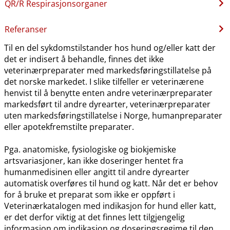
QR​/​R Respirasjonsorganer
Referanser
Til en del sykdomstilstander hos hund og​/​eller katt der
det er indisert å behandle, finnes det ikke
veterinærpreparater med markedsføringstillatelse på
det norske markedet. I slike tilfeller er veterinærene
henvist til å benytte enten andre veterinærpreparater
markedsført til andre dyrearter, veterinærpreparater
uten markedsføringstillatelse i Norge, humanpreparater
eller apotekfremstilte preparater.
Pga. anatomiske, fysiologiske og biokjemiske
artsvariasjoner, kan ikke doseringer hentet fra
humanmedisinen eller angitt til andre dyrearter
automatisk overføres til hund og katt. Når det er behov
for å bruke et preparat som ikke er oppført i
Veterinærkatalogen med indikasjon for hund eller katt,
er det derfor viktig at det finnes lett tilgjengelig
informasjon om indikasjon og doseringsregime til den