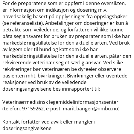
For de preparatene som er oppført i denne oversikten,
er informasjon om indikasjon og dosering m.v.
hovedsakelig basert på opplysninger fra oppslagsbøker
(se referanseliste). Anbefalinger om doseringer er kun å
betrakte som veiledende, og forfatteren vil ikke kunne
påta seg ansvaret for bruken av preparater som ikke har
markedsføringstillatelse for den aktuelle arten. Ved bruk
av legemidler til hund og katt som ikke har
markedsføringstillatelse for den aktuelle arten, påtar den
rekvirerende veterinær seg et særlig ansvar. Ved slike
rekvireringer bør veterinæren be dyreeier observere
pasienten mht. bivirkninger. Bivirkninger eller uventede
reaksjoner ved bruk av de veiledende
doseringsangivelsene bes innrapportert til:
Veterinærmedisinsk legemiddelinformasjonssenter
(telefon: 97159262, e-post: marit.bangen@nmbu.no)
Kontakt forfatter ved avvik eller mangler i
doseringsangivelsene.