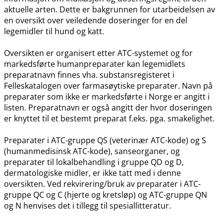
aktuelle arten. Dette er bakgrunnen for utarbeidelsen av
en oversikt over veiledende doseringer for en del
legemidler til hund og katt.
Oversikten er organisert etter ATC-systemet og for
markedsførte humanpreparater kan legemidlets
preparatnavn finnes vha. substansregisteret i
Felleskatalogen over farmasøytiske preparater. Navn på
preparater som ikke er markedsførte i Norge er angitt i
listen. Preparatnavn er også angitt der hvor doseringen
er knyttet til et bestemt preparat f.eks. pga. smakelighet.
Preparater i ATC-gruppe QS (veterinær ATC-kode) og S
(humanmedisinsk ATC-kode), sanseorganer, og
preparater til lokalbehandling i gruppe QD og D,
dermatologiske midler, er ikke tatt med i denne
oversikten. Ved rekvirering​/​bruk av preparater i ATC-
gruppe QC og C (hjerte og kretsløp) og ATC-gruppe QN
og N henvises det i tillegg til spesiallitteratur.