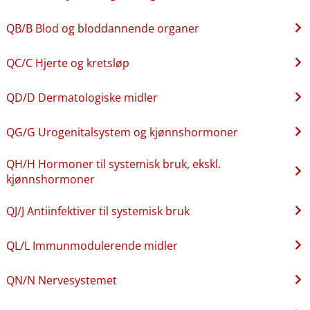
QB​/​B Blod og bloddannende organer
QC​/​C Hjerte og kretsløp
QD​/​D Dermatologiske midler
QG​/​G Urogenitalsystem og kjønnshormoner
QH​/​H Hormoner til systemisk bruk, ekskl.
kjønnshormoner
QJ​/​J Antiinfektiver til systemisk bruk
QL​/​L Immunmodulerende midler
QN​/​N Nervesystemet