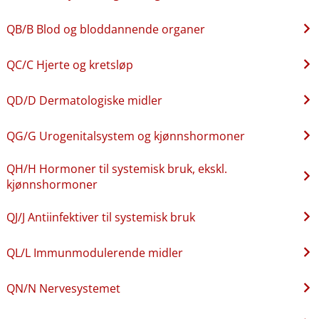
QB​/​B Blod og bloddannende organer
QC​/​C Hjerte og kretsløp
QD​/​D Dermatologiske midler
QG​/​G Urogenitalsystem og kjønnshormoner
QH​/​H Hormoner til systemisk bruk, ekskl.
kjønnshormoner
QJ​/​J Antiinfektiver til systemisk bruk
QL​/​L Immunmodulerende midler
QN​/​N Nervesystemet