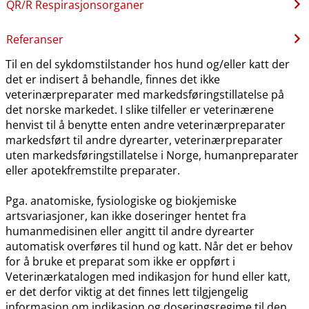
QR​/​R Respirasjonsorganer
Referanser
Til en del sykdomstilstander hos hund og​/​eller katt der
det er indisert å behandle, finnes det ikke
veterinærpreparater med markedsføringstillatelse på
det norske markedet. I slike tilfeller er veterinærene
henvist til å benytte enten andre veterinærpreparater
markedsført til andre dyrearter, veterinærpreparater
uten markedsføringstillatelse i Norge, humanpreparater
eller apotekfremstilte preparater.
Pga. anatomiske, fysiologiske og biokjemiske
artsvariasjoner, kan ikke doseringer hentet fra
humanmedisinen eller angitt til andre dyrearter
automatisk overføres til hund og katt. Når det er behov
for å bruke et preparat som ikke er oppført i
Veterinærkatalogen med indikasjon for hund eller katt,
er det derfor viktig at det finnes lett tilgjengelig
informasjon om indikasjon og doseringsregime til den