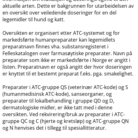
aktuelle arten. Dette er bakgrunnen for utarbeidelsen av
en oversikt over veiledende doseringer for en del
legemidler til hund og katt.
Oversikten er organisert etter ATC-systemet og for
markedsførte humanpreparater kan legemidlets
preparatnavn finnes vha. substansregisteret i
Felleskatalogen over farmasøytiske preparater. Navn på
preparater som ikke er markedsførte i Norge er angitt i
listen. Preparatnavn er også angitt der hvor doseringen
er knyttet til et bestemt preparat f.eks. pga. smakelighet.
Preparater i ATC-gruppe QS (veterinær ATC-kode) og S
(humanmedisinsk ATC-kode), sanseorganer, og
preparater til lokalbehandling i gruppe QD og D,
dermatologiske midler, er ikke tatt med i denne
oversikten. Ved rekvirering​/​bruk av preparater i ATC-
gruppe QC og C (hjerte og kretsløp) og ATC-gruppe QN
og N henvises det i tillegg til spesiallitteratur.