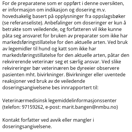
For de preparatene som er oppført i denne oversikten,
er informasjon om indikasjon og dosering m.v.
hovedsakelig basert på opplysninger fra oppslagsbøker
(se referanseliste). Anbefalinger om doseringer er kun å
betrakte som veiledende, og forfatteren vil ikke kunne
påta seg ansvaret for bruken av preparater som ikke har
markedsføringstillatelse for den aktuelle arten. Ved bruk
av legemidler til hund og katt som ikke har
markedsføringstillatelse for den aktuelle arten, påtar den
rekvirerende veterinær seg et særlig ansvar. Ved slike
rekvireringer bør veterinæren be dyreeier observere
pasienten mht. bivirkninger. Bivirkninger eller uventede
reaksjoner ved bruk av de veiledende
doseringsangivelsene bes innrapportert til:
Veterinærmedisinsk legemiddelinformasjonssenter
(telefon: 97159262, e-post: marit.bangen@nmbu.no)
Kontakt forfatter ved avvik eller mangler i
doseringsangivelsene.