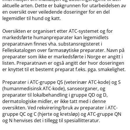
aktuelle arten. Dette er bakgrunnen for utarbeidelsen av
en oversikt over veiledende doseringer for en del
legemidler til hund og katt.
Oversikten er organisert etter ATC-systemet og for
markedsførte humanpreparater kan legemidlets
preparatnavn finnes vha. substansregisteret i
Felleskatalogen over farmasøytiske preparater. Navn på
preparater som ikke er markedsførte i Norge er angitt i
listen. Preparatnavn er også angitt der hvor doseringen
er knyttet til et bestemt preparat f.eks. pga. smakelighet.
Preparater i ATC-gruppe QS (veterinær ATC-kode) og S
(humanmedisinsk ATC-kode), sanseorganer, og
preparater til lokalbehandling i gruppe QD og D,
dermatologiske midler, er ikke tatt med i denne
oversikten. Ved rekvirering​/​bruk av preparater i ATC-
gruppe QC og C (hjerte og kretsløp) og ATC-gruppe QN
og N henvises det i tillegg til spesiallitteratur.