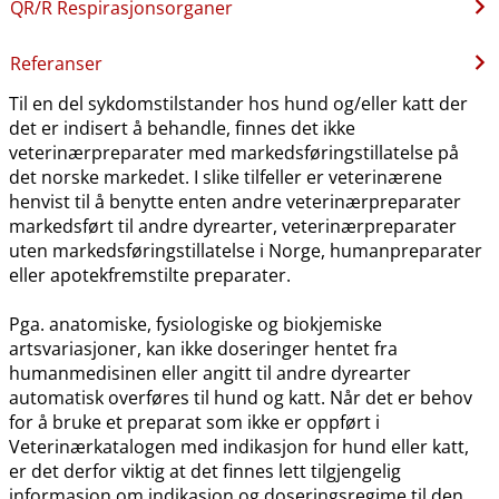
QR​/​R Respirasjonsorganer
Referanser
Til en del sykdomstilstander hos hund og​/​eller katt der
det er indisert å behandle, finnes det ikke
veterinærpreparater med markedsføringstillatelse på
det norske markedet. I slike tilfeller er veterinærene
henvist til å benytte enten andre veterinærpreparater
markedsført til andre dyrearter, veterinærpreparater
uten markedsføringstillatelse i Norge, humanpreparater
eller apotekfremstilte preparater.
Pga. anatomiske, fysiologiske og biokjemiske
artsvariasjoner, kan ikke doseringer hentet fra
humanmedisinen eller angitt til andre dyrearter
automatisk overføres til hund og katt. Når det er behov
for å bruke et preparat som ikke er oppført i
Veterinærkatalogen med indikasjon for hund eller katt,
er det derfor viktig at det finnes lett tilgjengelig
informasjon om indikasjon og doseringsregime til den