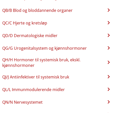
QB​/​B Blod og bloddannende organer
QC​/​C Hjerte og kretsløp
QD​/​D Dermatologiske midler
QG​/​G Urogenitalsystem og kjønnshormoner
QH​/​H Hormoner til systemisk bruk, ekskl.
kjønnshormoner
QJ​/​J Antiinfektiver til systemisk bruk
QL​/​L Immunmodulerende midler
QN​/​N Nervesystemet