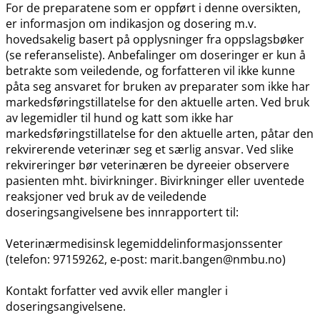
For de preparatene som er oppført i denne oversikten,
er informasjon om indikasjon og dosering m.v.
hovedsakelig basert på opplysninger fra oppslagsbøker
(se referanseliste). Anbefalinger om doseringer er kun å
betrakte som veiledende, og forfatteren vil ikke kunne
påta seg ansvaret for bruken av preparater som ikke har
markedsføringstillatelse for den aktuelle arten. Ved bruk
av legemidler til hund og katt som ikke har
markedsføringstillatelse for den aktuelle arten, påtar den
rekvirerende veterinær seg et særlig ansvar. Ved slike
rekvireringer bør veterinæren be dyreeier observere
pasienten mht. bivirkninger. Bivirkninger eller uventede
reaksjoner ved bruk av de veiledende
doseringsangivelsene bes innrapportert til:
Veterinærmedisinsk legemiddelinformasjonssenter
(telefon: 97159262, e-post: marit.bangen@nmbu.no)
Kontakt forfatter ved avvik eller mangler i
doseringsangivelsene.