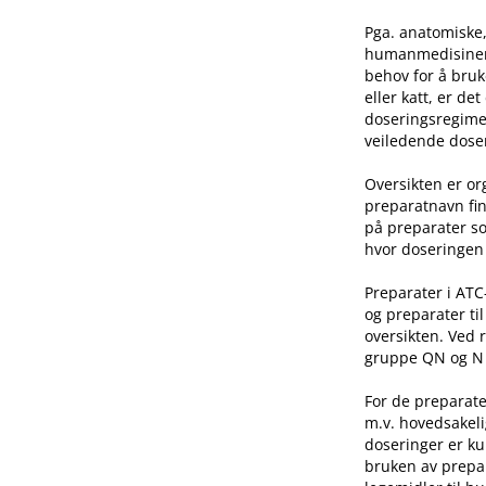
Pga. anatomiske,
humanmedisinen e
behov for å bruk
eller katt, er de
doseringsregime 
veiledende doser
Oversikten er o
preparatnavn fin
på preparater so
hvor doseringen 
Preparater i AT
og preparater ti
oversikten. Ved 
gruppe QN og N he
For de preparate
m.v. hovedsakeli
doseringer er ku
bruken av prepar