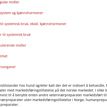
giske midler
alsystem og kjønnshormoner
til systemisk bruk, ekskl. kjønnshormoner
ver til systemisk bruk
ulerende midler
temet
onsorganer
stilstander hos hund og​/​eller katt der det er indisert å behandle, 
ter med markedsføringstillatelse på det norske markedet. I slike til
vist til å benytte enten andre veterinærpreparater markedsført ti
inærpreparater uten markedsføringstillatelse i Norge, humanprepar
 preparater.