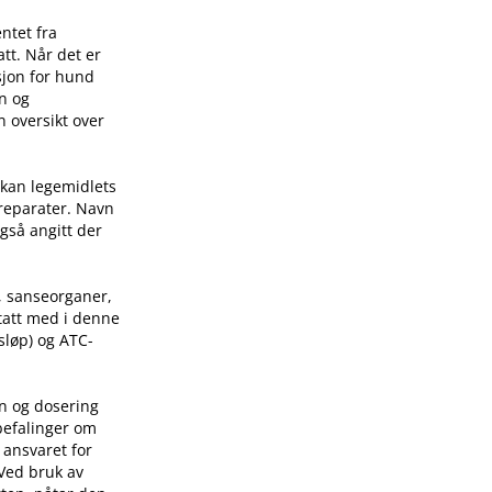
ntet fra
tt. Når det er
sjon for hund
on og
n oversikt over
 kan legemidlets
preparater. Navn
også angitt der
, sanseorganer,
 tatt med i denne
sløp) og ATC-
on og dosering
befalinger om
 ansvaret for
 Ved bruk av