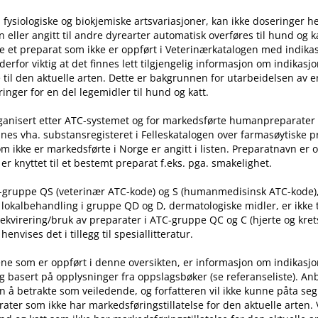
 fysiologiske og biokjemiske artsvariasjoner, kan ikke doseringer he
ller angitt til andre dyrearter automatisk overføres til hund og ka
e et preparat som ikke er oppført i Veterinærkatalogen med indika
t derfor viktig at det finnes lett tilgjengelig informasjon om indikasj
til den aktuelle arten. Dette er bakgrunnen for utarbeidelsen av e
inger for en del legemidler til hund og katt.
rganisert etter ATC-systemet og for markedsførte humanpreparater
nes vha. substansregisteret i Felleskatalogen over farmasøytiske 
m ikke er markedsførte i Norge er angitt i listen. Preparatnavn er 
er knyttet til et bestemt preparat f.eks. pga. smakelighet.
C-gruppe QS (veterinær ATC-kode) og S (humanmedisinsk ATC-kode)
l lokalbehandling i gruppe QD og D, dermatologiske midler, er ikke
rekvirering​/​bruk av preparater i ATC-gruppe QC og C (hjerte og kret
nvises det i tillegg til spesiallitteratur.
ne som er oppført i denne oversikten, er informasjon om indikasj
g basert på opplysninger fra oppslagsbøker (se referanseliste). An
n å betrakte som veiledende, og forfatteren vil ikke kunne påta seg
ater som ikke har markedsføringstillatelse for den aktuelle arten.