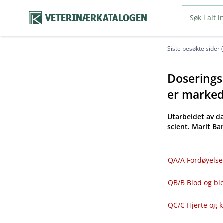
VETERINÆRKATALOGEN
Siste besøkte sider 
Doseringsa
er markeds
Utarbeidet av d
scient. Marit B
QA​/​A Fordøyelse
QB​/​B Blod og 
QC​/​C Hjerte og 