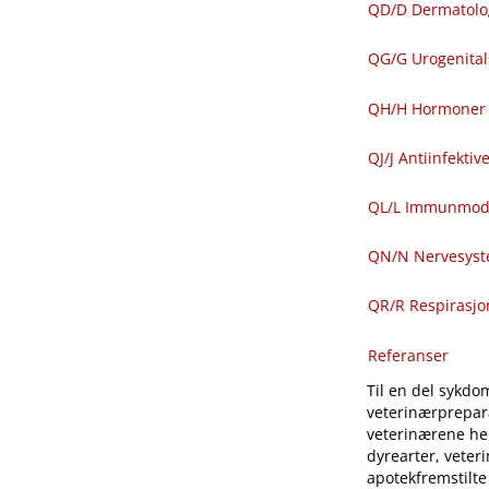
QD​/​D Dermatolo
QG​/​G Urogenit
QH​/​H Hormoner 
QJ​/​J Antiinfekti
QL​/​L Immunmod
QN​/​N Nervesys
QR​/​R Respirasj
Referanser
Til en del sykdom
veterinærprepara
veterinærene hen
dyrearter, veter
apotekfremstilte