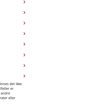
finnes det ikke
feller er
l andre
ater eller