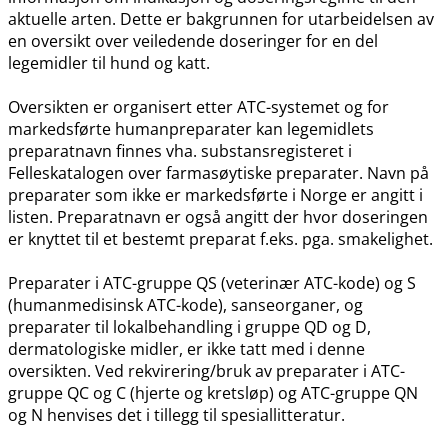
aktuelle arten. Dette er bakgrunnen for utarbeidelsen av
en oversikt over veiledende doseringer for en del
legemidler til hund og katt.
Oversikten er organisert etter ATC-systemet og for
markedsførte humanpreparater kan legemidlets
preparatnavn finnes vha. substansregisteret i
Felleskatalogen over farmasøytiske preparater. Navn på
preparater som ikke er markedsførte i Norge er angitt i
listen. Preparatnavn er også angitt der hvor doseringen
er knyttet til et bestemt preparat f.eks. pga. smakelighet.
Preparater i ATC-gruppe QS (veterinær ATC-kode) og S
(humanmedisinsk ATC-kode), sanseorganer, og
preparater til lokalbehandling i gruppe QD og D,
dermatologiske midler, er ikke tatt med i denne
oversikten. Ved rekvirering​/​bruk av preparater i ATC-
gruppe QC og C (hjerte og kretsløp) og ATC-gruppe QN
og N henvises det i tillegg til spesiallitteratur.