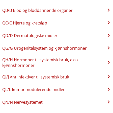
QB​/​B Blod og bloddannende organer
QC​/​C Hjerte og kretsløp
QD​/​D Dermatologiske midler
QG​/​G Urogenitalsystem og kjønnshormoner
QH​/​H Hormoner til systemisk bruk, ekskl.
kjønnshormoner
QJ​/​J Antiinfektiver til systemisk bruk
QL​/​L Immunmodulerende midler
QN​/​N Nervesystemet