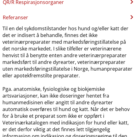
QR​/​R Respirasjonsorganer
Referanser
Til en del sykdomstilstander hos hund og​/​eller katt der
det er indisert å behandle, finnes det ikke
veterinærpreparater med markedsføringstillatelse på
det norske markedet. I slike tilfeller er veterinærene
henvist til å benytte enten andre veterinærpreparater
markedsført til andre dyrearter, veterinærpreparater
uten markedsføringstillatelse i Norge, humanpreparater
eller apotekfremstilte preparater.
Pga. anatomiske, fysiologiske og biokjemiske
artsvariasjoner, kan ikke doseringer hentet fra
humanmedisinen eller angitt til andre dyrearter
automatisk overføres til hund og katt. Når det er behov
for å bruke et preparat som ikke er oppført i
Veterinærkatalogen med indikasjon for hund eller katt,
er det derfor viktig at det finnes lett tilgjengelig
informasjon om indikasjon og doseringsregime til den