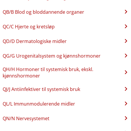
QB​/​B Blod og bloddannende organer
QC​/​C Hjerte og kretsløp
QD​/​D Dermatologiske midler
QG​/​G Urogenitalsystem og kjønnshormoner
QH​/​H Hormoner til systemisk bruk, ekskl.
kjønnshormoner
QJ​/​J Antiinfektiver til systemisk bruk
QL​/​L Immunmodulerende midler
QN​/​N Nervesystemet