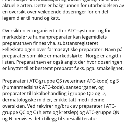
aktuelle arten. Dette er bakgrunnen for utarbeidelsen av
en oversikt over veiledende doseringer for en del
legemidler til hund og katt.
Oversikten er organisert etter ATC-systemet og for
markedsførte humanpreparater kan legemidlets
preparatnavn finnes vha. substansregisteret i
Felleskatalogen over farmasøytiske preparater. Navn på
preparater som ikke er markedsførte i Norge er angitt i
listen. Preparatnavn er også angitt der hvor doseringen
er knyttet til et bestemt preparat f.eks. pga. smakelighet.
Preparater i ATC-gruppe QS (veterinær ATC-kode) og S
(humanmedisinsk ATC-kode), sanseorganer, og
preparater til lokalbehandling i gruppe QD og D,
dermatologiske midler, er ikke tatt med i denne
oversikten. Ved rekvirering​/​bruk av preparater i ATC-
gruppe QC og C (hjerte og kretsløp) og ATC-gruppe QN
og N henvises det i tillegg til spesiallitteratur.