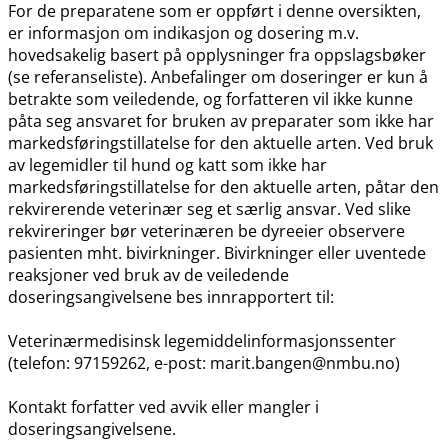
For de preparatene som er oppført i denne oversikten,
er informasjon om indikasjon og dosering m.v.
hovedsakelig basert på opplysninger fra oppslagsbøker
(se referanseliste). Anbefalinger om doseringer er kun å
betrakte som veiledende, og forfatteren vil ikke kunne
påta seg ansvaret for bruken av preparater som ikke har
markedsføringstillatelse for den aktuelle arten. Ved bruk
av legemidler til hund og katt som ikke har
markedsføringstillatelse for den aktuelle arten, påtar den
rekvirerende veterinær seg et særlig ansvar. Ved slike
rekvireringer bør veterinæren be dyreeier observere
pasienten mht. bivirkninger. Bivirkninger eller uventede
reaksjoner ved bruk av de veiledende
doseringsangivelsene bes innrapportert til:
Veterinærmedisinsk legemiddelinformasjonssenter
(telefon: 97159262, e-post: marit.bangen@nmbu.no)
Kontakt forfatter ved avvik eller mangler i
doseringsangivelsene.