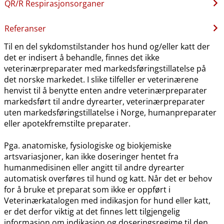
QR​/​R Respirasjonsorganer
Referanser
Til en del sykdomstilstander hos hund og​/​eller katt der
det er indisert å behandle, finnes det ikke
veterinærpreparater med markedsføringstillatelse på
det norske markedet. I slike tilfeller er veterinærene
henvist til å benytte enten andre veterinærpreparater
markedsført til andre dyrearter, veterinærpreparater
uten markedsføringstillatelse i Norge, humanpreparater
eller apotekfremstilte preparater.
Pga. anatomiske, fysiologiske og biokjemiske
artsvariasjoner, kan ikke doseringer hentet fra
humanmedisinen eller angitt til andre dyrearter
automatisk overføres til hund og katt. Når det er behov
for å bruke et preparat som ikke er oppført i
Veterinærkatalogen med indikasjon for hund eller katt,
er det derfor viktig at det finnes lett tilgjengelig
informasjon om indikasjon og doseringsregime til den