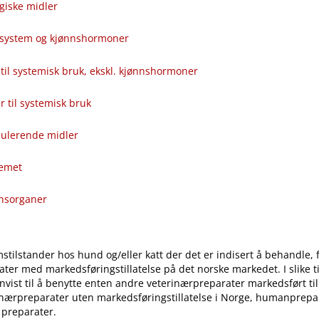
giske midler
alsystem og kjønnshormoner
til systemisk bruk, ekskl. kjønnshormoner
ver til systemisk bruk
ulerende midler
temet
onsorganer
stilstander hos hund og​/​eller katt der det er indisert å behandle, 
ter med markedsføringstillatelse på det norske markedet. I slike til
vist til å benytte enten andre veterinærpreparater markedsført ti
inærpreparater uten markedsføringstillatelse i Norge, humanprepar
 preparater.