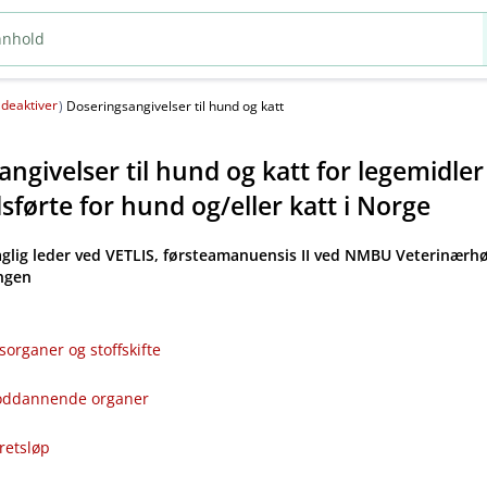
deaktiver
(
)
Doseringsangivelser til hund og katt
ngivelser til hund og katt for legemidle
førte for hund og​/​eller katt i Norge
aglig leder ved VETLIS, førsteamanuensis II ved NMBU Veterinærhø
angen
sorganer og stoffskifte
bloddannende organer
kretsløp