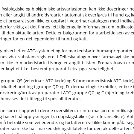
 fysiologiske og biokjemiske artsvariasjoner, kan ikke doseringer he
ller angitt til andre dyrearter automatisk overføres til hund og ka
e et preparat som ikke er oppført i Veterinærkatalogen med indika
t derfor viktig at det finnes lett tilgjengelig informasjon om indikasj
til den aktuelle arten. Dette er bakgrunnen for utarbeidelsen av e
inger for en del legemidler til hund og katt.
rganisert etter ATC-systemet og for markedsførte humanpreparater
nes vha. substansregisteret i Felleskatalogen over farmasøytiske 
m ikke er markedsførte i Norge er angitt i listen. Preparatnavn er 
er knyttet til et bestemt preparat f.eks. pga. smakelighet.
C-gruppe QS (veterinær ATC-kode) og S (humanmedisinsk ATC-kode)
l lokalbehandling i gruppe QD og D, dermatologiske midler, er ikke
rekvirering​/​bruk av preparater i ATC-gruppe QC og C (hjerte og kret
nvises det i tillegg til spesiallitteratur.
ne som er oppført i denne oversikten, er informasjon om indikasj
g basert på opplysninger fra oppslagsbøker (se referanseliste). An
n å betrakte som veiledende, og forfatteren vil ikke kunne påta seg
ater som ikke har markedsføringstillatelse for den aktuelle arten.