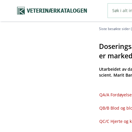
VETERINÆRKATALOGEN
Siste besøkte sider 
Doseringsa
er markeds
Utarbeidet av d
scient. Marit B
QA​/​A Fordøyelse
QB​/​B Blod og 
QC​/​C Hjerte og 