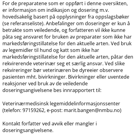
For de preparatene som er oppført i denne oversikten,
er informasjon om indikasjon og dosering m.v.
hovedsakelig basert på opplysninger fra oppslagsbøker
(se referanseliste). Anbefalinger om doseringer er kun å
betrakte som veiledende, og forfatteren vil ikke kunne
påta seg ansvaret for bruken av preparater som ikke har
markedsføringstillatelse for den aktuelle arten. Ved bruk
av legemidler til hund og katt som ikke har
markedsføringstillatelse for den aktuelle arten, påtar den
rekvirerende veterinær seg et særlig ansvar. Ved slike
rekvireringer bør veterinæren be dyreeier observere
pasienten mht. bivirkninger. Bivirkninger eller uventede
reaksjoner ved bruk av de veiledende
doseringsangivelsene bes innrapportert til:
Veterinærmedisinsk legemiddelinformasjonssenter
(telefon: 97159262, e-post: marit.bangen@nmbu.no)
Kontakt forfatter ved avvik eller mangler i
doseringsangivelsene.