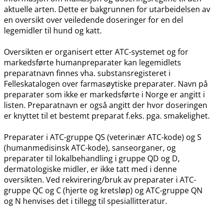
aktuelle arten. Dette er bakgrunnen for utarbeidelsen av
en oversikt over veiledende doseringer for en del
legemidler til hund og katt.
Oversikten er organisert etter ATC-systemet og for
markedsførte humanpreparater kan legemidlets
preparatnavn finnes vha. substansregisteret i
Felleskatalogen over farmasøytiske preparater. Navn på
preparater som ikke er markedsførte i Norge er angitt i
listen. Preparatnavn er også angitt der hvor doseringen
er knyttet til et bestemt preparat f.eks. pga. smakelighet.
Preparater i ATC-gruppe QS (veterinær ATC-kode) og S
(humanmedisinsk ATC-kode), sanseorganer, og
preparater til lokalbehandling i gruppe QD og D,
dermatologiske midler, er ikke tatt med i denne
oversikten. Ved rekvirering​/​bruk av preparater i ATC-
gruppe QC og C (hjerte og kretsløp) og ATC-gruppe QN
og N henvises det i tillegg til spesiallitteratur.