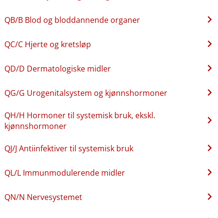
QB​/​B Blod og bloddannende organer
QC​/​C Hjerte og kretsløp
QD​/​D Dermatologiske midler
QG​/​G Urogenitalsystem og kjønnshormoner
QH​/​H Hormoner til systemisk bruk, ekskl.
kjønnshormoner
QJ​/​J Antiinfektiver til systemisk bruk
QL​/​L Immunmodulerende midler
QN​/​N Nervesystemet