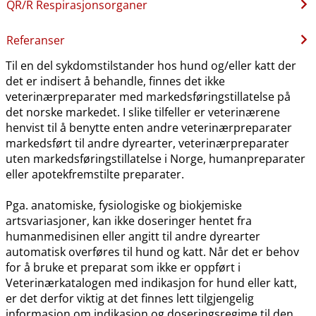
QR​/​R Respirasjonsorganer
Referanser
Til en del sykdomstilstander hos hund og​/​eller katt der
det er indisert å behandle, finnes det ikke
veterinærpreparater med markedsføringstillatelse på
det norske markedet. I slike tilfeller er veterinærene
henvist til å benytte enten andre veterinærpreparater
markedsført til andre dyrearter, veterinærpreparater
uten markedsføringstillatelse i Norge, humanpreparater
eller apotekfremstilte preparater.
Pga. anatomiske, fysiologiske og biokjemiske
artsvariasjoner, kan ikke doseringer hentet fra
humanmedisinen eller angitt til andre dyrearter
automatisk overføres til hund og katt. Når det er behov
for å bruke et preparat som ikke er oppført i
Veterinærkatalogen med indikasjon for hund eller katt,
er det derfor viktig at det finnes lett tilgjengelig
informasjon om indikasjon og doseringsregime til den