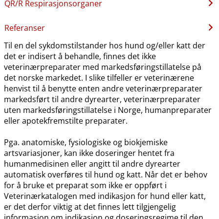
QR​/​R Respirasjonsorganer
Referanser
Til en del sykdomstilstander hos hund og​/​eller katt der
det er indisert å behandle, finnes det ikke
veterinærpreparater med markedsføringstillatelse på
det norske markedet. I slike tilfeller er veterinærene
henvist til å benytte enten andre veterinærpreparater
markedsført til andre dyrearter, veterinærpreparater
uten markedsføringstillatelse i Norge, humanpreparater
eller apotekfremstilte preparater.
Pga. anatomiske, fysiologiske og biokjemiske
artsvariasjoner, kan ikke doseringer hentet fra
humanmedisinen eller angitt til andre dyrearter
automatisk overføres til hund og katt. Når det er behov
for å bruke et preparat som ikke er oppført i
Veterinærkatalogen med indikasjon for hund eller katt,
er det derfor viktig at det finnes lett tilgjengelig
informasjon om indikasjon og doseringsregime til den