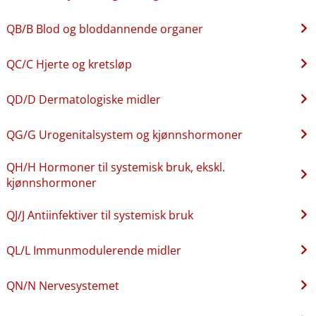
QB​/​B Blod og bloddannende organer
QC​/​C Hjerte og kretsløp
QD​/​D Dermatologiske midler
QG​/​G Urogenitalsystem og kjønnshormoner
QH​/​H Hormoner til systemisk bruk, ekskl.
kjønnshormoner
QJ​/​J Antiinfektiver til systemisk bruk
QL​/​L Immunmodulerende midler
QN​/​N Nervesystemet