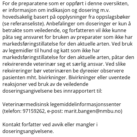
For de preparatene som er oppført i denne oversikten,
er informasjon om indikasjon og dosering m.v.
hovedsakelig basert på opplysninger fra oppslagsbøker
(se referanseliste). Anbefalinger om doseringer er kun å
betrakte som veiledende, og forfatteren vil ikke kunne
påta seg ansvaret for bruken av preparater som ikke har
markedsføringstillatelse for den aktuelle arten. Ved bruk
av legemidler til hund og katt som ikke har
markedsføringstillatelse for den aktuelle arten, påtar den
rekvirerende veterinær seg et særlig ansvar. Ved slike
rekvireringer bør veterinæren be dyreeier observere
pasienten mht. bivirkninger. Bivirkninger eller uventede
reaksjoner ved bruk av de veiledende
doseringsangivelsene bes innrapportert til:
Veterinærmedisinsk legemiddelinformasjonssenter
(telefon: 97159262, e-post: marit.bangen@nmbu.no)
Kontakt forfatter ved avvik eller mangler i
doseringsangivelsene.