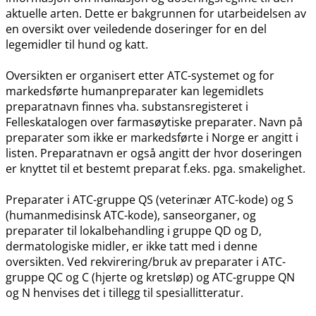
aktuelle arten. Dette er bakgrunnen for utarbeidelsen av
en oversikt over veiledende doseringer for en del
legemidler til hund og katt.
Oversikten er organisert etter ATC-systemet og for
markedsførte humanpreparater kan legemidlets
preparatnavn finnes vha. substansregisteret i
Felleskatalogen over farmasøytiske preparater. Navn på
preparater som ikke er markedsførte i Norge er angitt i
listen. Preparatnavn er også angitt der hvor doseringen
er knyttet til et bestemt preparat f.eks. pga. smakelighet.
Preparater i ATC-gruppe QS (veterinær ATC-kode) og S
(humanmedisinsk ATC-kode), sanseorganer, og
preparater til lokalbehandling i gruppe QD og D,
dermatologiske midler, er ikke tatt med i denne
oversikten. Ved rekvirering​/​bruk av preparater i ATC-
gruppe QC og C (hjerte og kretsløp) og ATC-gruppe QN
og N henvises det i tillegg til spesiallitteratur.