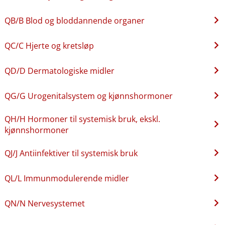
QB​/​B Blod og bloddannende organer
QC​/​C Hjerte og kretsløp
QD​/​D Dermatologiske midler
QG​/​G Urogenitalsystem og kjønnshormoner
QH​/​H Hormoner til systemisk bruk, ekskl.
kjønnshormoner
QJ​/​J Antiinfektiver til systemisk bruk
QL​/​L Immunmodulerende midler
QN​/​N Nervesystemet