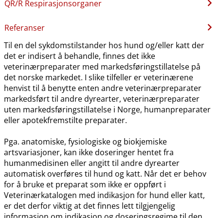
QR​/​R Respirasjonsorganer
Referanser
Til en del sykdomstilstander hos hund og​/​eller katt der
det er indisert å behandle, finnes det ikke
veterinærpreparater med markedsføringstillatelse på
det norske markedet. I slike tilfeller er veterinærene
henvist til å benytte enten andre veterinærpreparater
markedsført til andre dyrearter, veterinærpreparater
uten markedsføringstillatelse i Norge, humanpreparater
eller apotekfremstilte preparater.
Pga. anatomiske, fysiologiske og biokjemiske
artsvariasjoner, kan ikke doseringer hentet fra
humanmedisinen eller angitt til andre dyrearter
automatisk overføres til hund og katt. Når det er behov
for å bruke et preparat som ikke er oppført i
Veterinærkatalogen med indikasjon for hund eller katt,
er det derfor viktig at det finnes lett tilgjengelig
informasjon om indikasjon og doseringsregime til den