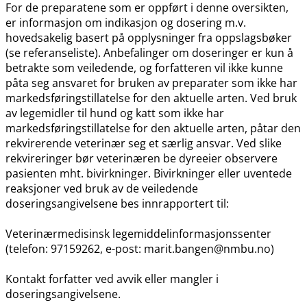
For de preparatene som er oppført i denne oversikten,
er informasjon om indikasjon og dosering m.v.
hovedsakelig basert på opplysninger fra oppslagsbøker
(se referanseliste). Anbefalinger om doseringer er kun å
betrakte som veiledende, og forfatteren vil ikke kunne
påta seg ansvaret for bruken av preparater som ikke har
markedsføringstillatelse for den aktuelle arten. Ved bruk
av legemidler til hund og katt som ikke har
markedsføringstillatelse for den aktuelle arten, påtar den
rekvirerende veterinær seg et særlig ansvar. Ved slike
rekvireringer bør veterinæren be dyreeier observere
pasienten mht. bivirkninger. Bivirkninger eller uventede
reaksjoner ved bruk av de veiledende
doseringsangivelsene bes innrapportert til:
Veterinærmedisinsk legemiddelinformasjonssenter
(telefon: 97159262, e-post: marit.bangen@nmbu.no)
Kontakt forfatter ved avvik eller mangler i
doseringsangivelsene.