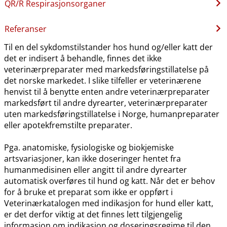
QR​/​R Respirasjonsorganer
Referanser
Til en del sykdomstilstander hos hund og​/​eller katt der
det er indisert å behandle, finnes det ikke
veterinærpreparater med markedsføringstillatelse på
det norske markedet. I slike tilfeller er veterinærene
henvist til å benytte enten andre veterinærpreparater
markedsført til andre dyrearter, veterinærpreparater
uten markedsføringstillatelse i Norge, humanpreparater
eller apotekfremstilte preparater.
Pga. anatomiske, fysiologiske og biokjemiske
artsvariasjoner, kan ikke doseringer hentet fra
humanmedisinen eller angitt til andre dyrearter
automatisk overføres til hund og katt. Når det er behov
for å bruke et preparat som ikke er oppført i
Veterinærkatalogen med indikasjon for hund eller katt,
er det derfor viktig at det finnes lett tilgjengelig
informasjon om indikasjon og doseringsregime til den