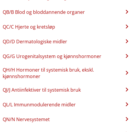
QB​/​B Blod og bloddannende organer
QC​/​C Hjerte og kretsløp
QD​/​D Dermatologiske midler
QG​/​G Urogenitalsystem og kjønnshormoner
QH​/​H Hormoner til systemisk bruk, ekskl.
kjønnshormoner
QJ​/​J Antiinfektiver til systemisk bruk
QL​/​L Immunmodulerende midler
QN​/​N Nervesystemet