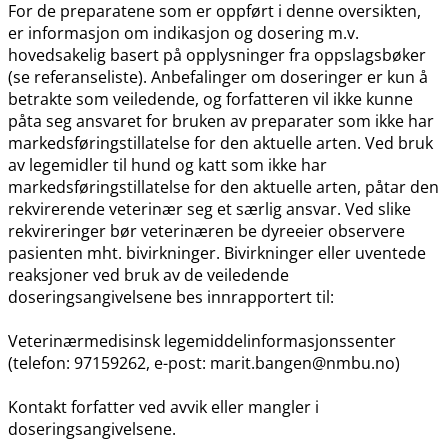
For de preparatene som er oppført i denne oversikten,
er informasjon om indikasjon og dosering m.v.
hovedsakelig basert på opplysninger fra oppslagsbøker
(se referanseliste). Anbefalinger om doseringer er kun å
betrakte som veiledende, og forfatteren vil ikke kunne
påta seg ansvaret for bruken av preparater som ikke har
markedsføringstillatelse for den aktuelle arten. Ved bruk
av legemidler til hund og katt som ikke har
markedsføringstillatelse for den aktuelle arten, påtar den
rekvirerende veterinær seg et særlig ansvar. Ved slike
rekvireringer bør veterinæren be dyreeier observere
pasienten mht. bivirkninger. Bivirkninger eller uventede
reaksjoner ved bruk av de veiledende
doseringsangivelsene bes innrapportert til:
Veterinærmedisinsk legemiddelinformasjonssenter
(telefon: 97159262, e-post: marit.bangen@nmbu.no)
Kontakt forfatter ved avvik eller mangler i
doseringsangivelsene.