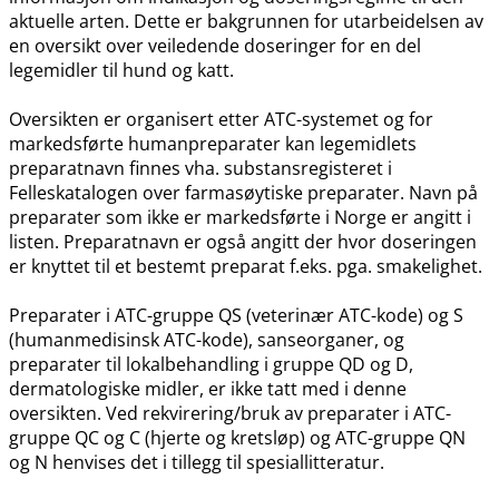
aktuelle arten. Dette er bakgrunnen for utarbeidelsen av
en oversikt over veiledende doseringer for en del
legemidler til hund og katt.
Oversikten er organisert etter ATC-systemet og for
markedsførte humanpreparater kan legemidlets
preparatnavn finnes vha. substansregisteret i
Felleskatalogen over farmasøytiske preparater. Navn på
preparater som ikke er markedsførte i Norge er angitt i
listen. Preparatnavn er også angitt der hvor doseringen
er knyttet til et bestemt preparat f.eks. pga. smakelighet.
Preparater i ATC-gruppe QS (veterinær ATC-kode) og S
(humanmedisinsk ATC-kode), sanseorganer, og
preparater til lokalbehandling i gruppe QD og D,
dermatologiske midler, er ikke tatt med i denne
oversikten. Ved rekvirering​/​bruk av preparater i ATC-
gruppe QC og C (hjerte og kretsløp) og ATC-gruppe QN
og N henvises det i tillegg til spesiallitteratur.