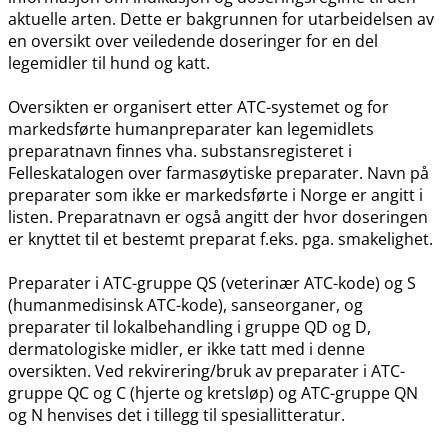
aktuelle arten. Dette er bakgrunnen for utarbeidelsen av
en oversikt over veiledende doseringer for en del
legemidler til hund og katt.
Oversikten er organisert etter ATC-systemet og for
markedsførte humanpreparater kan legemidlets
preparatnavn finnes vha. substansregisteret i
Felleskatalogen over farmasøytiske preparater. Navn på
preparater som ikke er markedsførte i Norge er angitt i
listen. Preparatnavn er også angitt der hvor doseringen
er knyttet til et bestemt preparat f.eks. pga. smakelighet.
Preparater i ATC-gruppe QS (veterinær ATC-kode) og S
(humanmedisinsk ATC-kode), sanseorganer, og
preparater til lokalbehandling i gruppe QD og D,
dermatologiske midler, er ikke tatt med i denne
oversikten. Ved rekvirering​/​bruk av preparater i ATC-
gruppe QC og C (hjerte og kretsløp) og ATC-gruppe QN
og N henvises det i tillegg til spesiallitteratur.