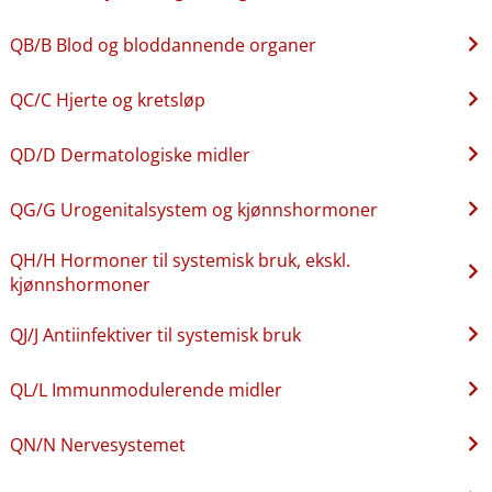
QB​/​B Blod og bloddannende organer
QC​/​C Hjerte og kretsløp
QD​/​D Dermatologiske midler
QG​/​G Urogenitalsystem og kjønnshormoner
QH​/​H Hormoner til systemisk bruk, ekskl.
kjønnshormoner
QJ​/​J Antiinfektiver til systemisk bruk
QL​/​L Immunmodulerende midler
QN​/​N Nervesystemet