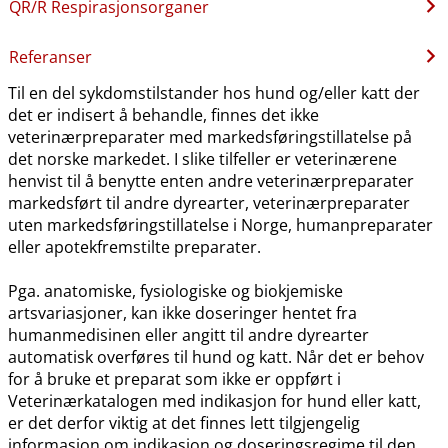
QR​/​R Respirasjonsorganer
Referanser
Til en del sykdomstilstander hos hund og​/​eller katt der
det er indisert å behandle, finnes det ikke
veterinærpreparater med markedsføringstillatelse på
det norske markedet. I slike tilfeller er veterinærene
henvist til å benytte enten andre veterinærpreparater
markedsført til andre dyrearter, veterinærpreparater
uten markedsføringstillatelse i Norge, humanpreparater
eller apotekfremstilte preparater.
Pga. anatomiske, fysiologiske og biokjemiske
artsvariasjoner, kan ikke doseringer hentet fra
humanmedisinen eller angitt til andre dyrearter
automatisk overføres til hund og katt. Når det er behov
for å bruke et preparat som ikke er oppført i
Veterinærkatalogen med indikasjon for hund eller katt,
er det derfor viktig at det finnes lett tilgjengelig
informasjon om indikasjon og doseringsregime til den