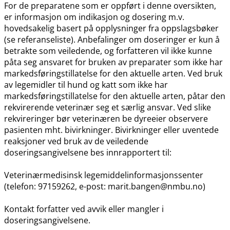
For de preparatene som er oppført i denne oversikten,
er informasjon om indikasjon og dosering m.v.
hovedsakelig basert på opplysninger fra oppslagsbøker
(se referanseliste). Anbefalinger om doseringer er kun å
betrakte som veiledende, og forfatteren vil ikke kunne
påta seg ansvaret for bruken av preparater som ikke har
markedsføringstillatelse for den aktuelle arten. Ved bruk
av legemidler til hund og katt som ikke har
markedsføringstillatelse for den aktuelle arten, påtar den
rekvirerende veterinær seg et særlig ansvar. Ved slike
rekvireringer bør veterinæren be dyreeier observere
pasienten mht. bivirkninger. Bivirkninger eller uventede
reaksjoner ved bruk av de veiledende
doseringsangivelsene bes innrapportert til:
Veterinærmedisinsk legemiddelinformasjonssenter
(telefon: 97159262, e-post: marit.bangen@nmbu.no)
Kontakt forfatter ved avvik eller mangler i
doseringsangivelsene.