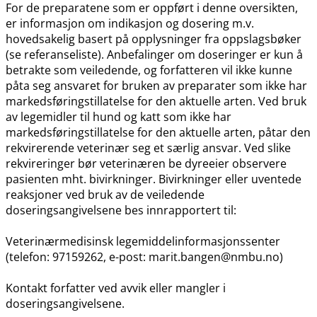
For de preparatene som er oppført i denne oversikten,
er informasjon om indikasjon og dosering m.v.
hovedsakelig basert på opplysninger fra oppslagsbøker
(se referanseliste). Anbefalinger om doseringer er kun å
betrakte som veiledende, og forfatteren vil ikke kunne
påta seg ansvaret for bruken av preparater som ikke har
markedsføringstillatelse for den aktuelle arten. Ved bruk
av legemidler til hund og katt som ikke har
markedsføringstillatelse for den aktuelle arten, påtar den
rekvirerende veterinær seg et særlig ansvar. Ved slike
rekvireringer bør veterinæren be dyreeier observere
pasienten mht. bivirkninger. Bivirkninger eller uventede
reaksjoner ved bruk av de veiledende
doseringsangivelsene bes innrapportert til:
Veterinærmedisinsk legemiddelinformasjonssenter
(telefon: 97159262, e-post: marit.bangen@nmbu.no)
Kontakt forfatter ved avvik eller mangler i
doseringsangivelsene.