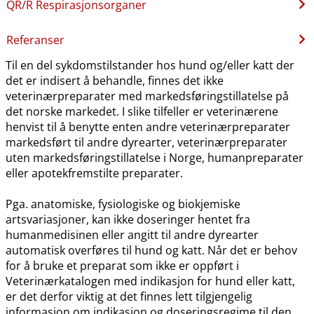
QR​/​R Respirasjonsorganer
Referanser
Til en del sykdomstilstander hos hund og​/​eller katt der
det er indisert å behandle, finnes det ikke
veterinærpreparater med markedsføringstillatelse på
det norske markedet. I slike tilfeller er veterinærene
henvist til å benytte enten andre veterinærpreparater
markedsført til andre dyrearter, veterinærpreparater
uten markedsføringstillatelse i Norge, humanpreparater
eller apotekfremstilte preparater.
Pga. anatomiske, fysiologiske og biokjemiske
artsvariasjoner, kan ikke doseringer hentet fra
humanmedisinen eller angitt til andre dyrearter
automatisk overføres til hund og katt. Når det er behov
for å bruke et preparat som ikke er oppført i
Veterinærkatalogen med indikasjon for hund eller katt,
er det derfor viktig at det finnes lett tilgjengelig
informasjon om indikasjon og doseringsregime til den