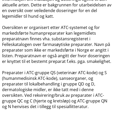
aktuelle arten. Dette er bakgrunnen for utarbeidelsen av
en oversikt over veiledende doseringer for en del
legemidler til hund og katt.
Oversikten er organisert etter ATC-systemet og for
markedsførte humanpreparater kan legemidlets
preparatnavn finnes vha. substansregisteret i
Felleskatalogen over farmasøytiske preparater. Navn på
preparater som ikke er markedsførte i Norge er angitt i
listen. Preparatnavn er også angitt der hvor doseringen
er knyttet til et bestemt preparat f.eks. pga. smakelighet.
Preparater i ATC-gruppe QS (veterinær ATC-kode) og S
(humanmedisinsk ATC-kode), sanseorganer, og
preparater til lokalbehandling i gruppe QD og D,
dermatologiske midler, er ikke tatt med i denne
oversikten. Ved rekvirering​/​bruk av preparater i ATC-
gruppe QC og C (hjerte og kretsløp) og ATC-gruppe QN
og N henvises det i tillegg til spesiallitteratur.