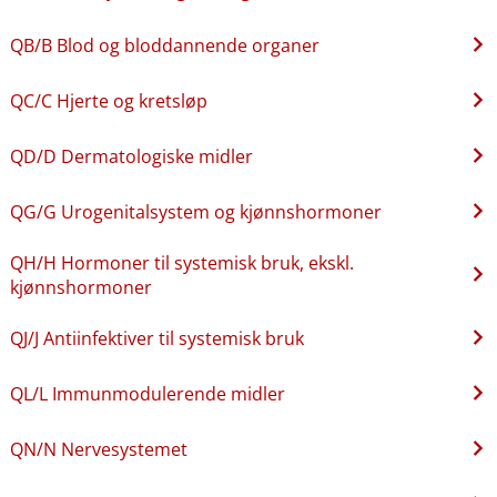
QB​/​B Blod og bloddannende organer
QC​/​C Hjerte og kretsløp
QD​/​D Dermatologiske midler
QG​/​G Urogenitalsystem og kjønnshormoner
QH​/​H Hormoner til systemisk bruk, ekskl.
kjønnshormoner
QJ​/​J Antiinfektiver til systemisk bruk
QL​/​L Immunmodulerende midler
QN​/​N Nervesystemet