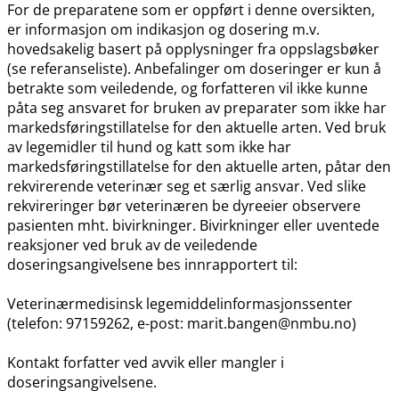
For de preparatene som er oppført i denne oversikten,
er informasjon om indikasjon og dosering m.v.
hovedsakelig basert på opplysninger fra oppslagsbøker
(se referanseliste). Anbefalinger om doseringer er kun å
betrakte som veiledende, og forfatteren vil ikke kunne
påta seg ansvaret for bruken av preparater som ikke har
markedsføringstillatelse for den aktuelle arten. Ved bruk
av legemidler til hund og katt som ikke har
markedsføringstillatelse for den aktuelle arten, påtar den
rekvirerende veterinær seg et særlig ansvar. Ved slike
rekvireringer bør veterinæren be dyreeier observere
pasienten mht. bivirkninger. Bivirkninger eller uventede
reaksjoner ved bruk av de veiledende
doseringsangivelsene bes innrapportert til:
Veterinærmedisinsk legemiddelinformasjonssenter
(telefon: 97159262, e-post: marit.bangen@nmbu.no)
Kontakt forfatter ved avvik eller mangler i
doseringsangivelsene.