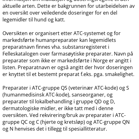
aktuelle arten. Dette er bakgrunnen for utarbeidelsen av
en oversikt over veiledende doseringer for en del
legemidler til hund og katt.
Oversikten er organisert etter ATC-systemet og for
markedsførte humanpreparater kan legemidlets
preparatnavn finnes vha. substansregisteret i
Felleskatalogen over farmasøytiske preparater. Navn på
preparater som ikke er markedsførte i Norge er angitt i
listen. Preparatnavn er også angitt der hvor doseringen
er knyttet til et bestemt preparat f.eks. pga. smakelighet.
Preparater i ATC-gruppe QS (veterinær ATC-kode) og S
(humanmedisinsk ATC-kode), sanseorganer, og
preparater til lokalbehandling i gruppe QD og D,
dermatologiske midler, er ikke tatt med i denne
oversikten. Ved rekvirering​/​bruk av preparater i ATC-
gruppe QC og C (hjerte og kretsløp) og ATC-gruppe QN
og N henvises det i tillegg til spesiallitteratur.