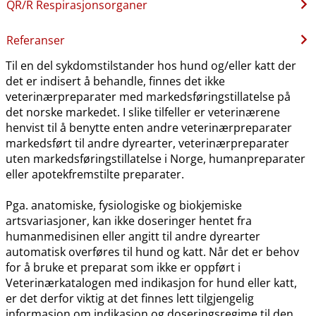
QR​/​R Respirasjonsorganer
Referanser
Til en del sykdomstilstander hos hund og​/​eller katt der
det er indisert å behandle, finnes det ikke
veterinærpreparater med markedsføringstillatelse på
det norske markedet. I slike tilfeller er veterinærene
henvist til å benytte enten andre veterinærpreparater
markedsført til andre dyrearter, veterinærpreparater
uten markedsføringstillatelse i Norge, humanpreparater
eller apotekfremstilte preparater.
Pga. anatomiske, fysiologiske og biokjemiske
artsvariasjoner, kan ikke doseringer hentet fra
humanmedisinen eller angitt til andre dyrearter
automatisk overføres til hund og katt. Når det er behov
for å bruke et preparat som ikke er oppført i
Veterinærkatalogen med indikasjon for hund eller katt,
er det derfor viktig at det finnes lett tilgjengelig
informasjon om indikasjon og doseringsregime til den