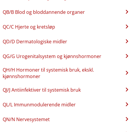
QB​/​B Blod og bloddannende organer
QC​/​C Hjerte og kretsløp
QD​/​D Dermatologiske midler
QG​/​G Urogenitalsystem og kjønnshormoner
QH​/​H Hormoner til systemisk bruk, ekskl.
kjønnshormoner
QJ​/​J Antiinfektiver til systemisk bruk
QL​/​L Immunmodulerende midler
QN​/​N Nervesystemet