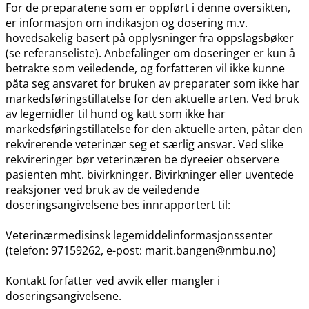
For de preparatene som er oppført i denne oversikten,
er informasjon om indikasjon og dosering m.v.
hovedsakelig basert på opplysninger fra oppslagsbøker
(se referanseliste). Anbefalinger om doseringer er kun å
betrakte som veiledende, og forfatteren vil ikke kunne
påta seg ansvaret for bruken av preparater som ikke har
markedsføringstillatelse for den aktuelle arten. Ved bruk
av legemidler til hund og katt som ikke har
markedsføringstillatelse for den aktuelle arten, påtar den
rekvirerende veterinær seg et særlig ansvar. Ved slike
rekvireringer bør veterinæren be dyreeier observere
pasienten mht. bivirkninger. Bivirkninger eller uventede
reaksjoner ved bruk av de veiledende
doseringsangivelsene bes innrapportert til:
Veterinærmedisinsk legemiddelinformasjonssenter
(telefon: 97159262, e-post: marit.bangen@nmbu.no)
Kontakt forfatter ved avvik eller mangler i
doseringsangivelsene.