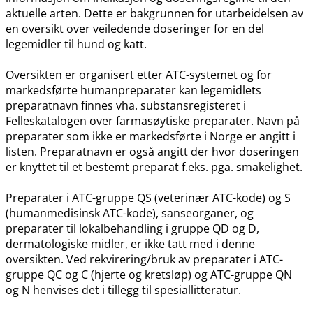
aktuelle arten. Dette er bakgrunnen for utarbeidelsen av
en oversikt over veiledende doseringer for en del
legemidler til hund og katt.
Oversikten er organisert etter ATC-systemet og for
markedsførte humanpreparater kan legemidlets
preparatnavn finnes vha. substansregisteret i
Felleskatalogen over farmasøytiske preparater. Navn på
preparater som ikke er markedsførte i Norge er angitt i
listen. Preparatnavn er også angitt der hvor doseringen
er knyttet til et bestemt preparat f.eks. pga. smakelighet.
Preparater i ATC-gruppe QS (veterinær ATC-kode) og S
(humanmedisinsk ATC-kode), sanseorganer, og
preparater til lokalbehandling i gruppe QD og D,
dermatologiske midler, er ikke tatt med i denne
oversikten. Ved rekvirering​/​bruk av preparater i ATC-
gruppe QC og C (hjerte og kretsløp) og ATC-gruppe QN
og N henvises det i tillegg til spesiallitteratur.