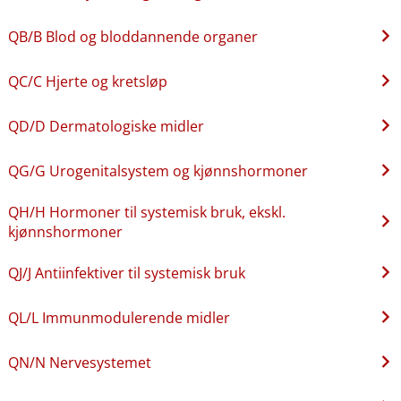
QB​/​B Blod og bloddannende organer
QC​/​C Hjerte og kretsløp
QD​/​D Dermatologiske midler
QG​/​G Urogenitalsystem og kjønnshormoner
QH​/​H Hormoner til systemisk bruk, ekskl.
kjønnshormoner
QJ​/​J Antiinfektiver til systemisk bruk
QL​/​L Immunmodulerende midler
QN​/​N Nervesystemet