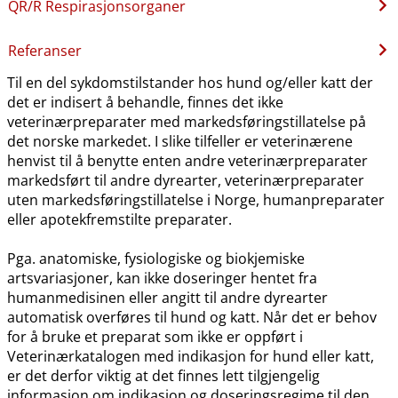
QR​/​R Respirasjonsorganer
Referanser
Til en del sykdomstilstander hos hund og​/​eller katt der
det er indisert å behandle, finnes det ikke
veterinærpreparater med markedsføringstillatelse på
det norske markedet. I slike tilfeller er veterinærene
henvist til å benytte enten andre veterinærpreparater
markedsført til andre dyrearter, veterinærpreparater
uten markedsføringstillatelse i Norge, humanpreparater
eller apotekfremstilte preparater.
Pga. anatomiske, fysiologiske og biokjemiske
artsvariasjoner, kan ikke doseringer hentet fra
humanmedisinen eller angitt til andre dyrearter
automatisk overføres til hund og katt. Når det er behov
for å bruke et preparat som ikke er oppført i
Veterinærkatalogen med indikasjon for hund eller katt,
er det derfor viktig at det finnes lett tilgjengelig
informasjon om indikasjon og doseringsregime til den