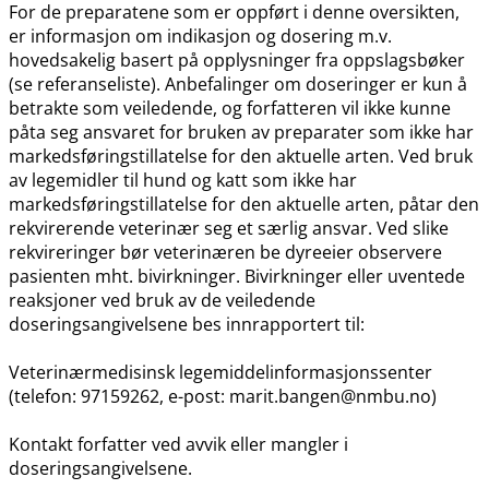
For de preparatene som er oppført i denne oversikten,
er informasjon om indikasjon og dosering m.v.
hovedsakelig basert på opplysninger fra oppslagsbøker
(se referanseliste). Anbefalinger om doseringer er kun å
betrakte som veiledende, og forfatteren vil ikke kunne
påta seg ansvaret for bruken av preparater som ikke har
markedsføringstillatelse for den aktuelle arten. Ved bruk
av legemidler til hund og katt som ikke har
markedsføringstillatelse for den aktuelle arten, påtar den
rekvirerende veterinær seg et særlig ansvar. Ved slike
rekvireringer bør veterinæren be dyreeier observere
pasienten mht. bivirkninger. Bivirkninger eller uventede
reaksjoner ved bruk av de veiledende
doseringsangivelsene bes innrapportert til:
Veterinærmedisinsk legemiddelinformasjonssenter
(telefon: 97159262, e-post: marit.bangen@nmbu.no)
Kontakt forfatter ved avvik eller mangler i
doseringsangivelsene.