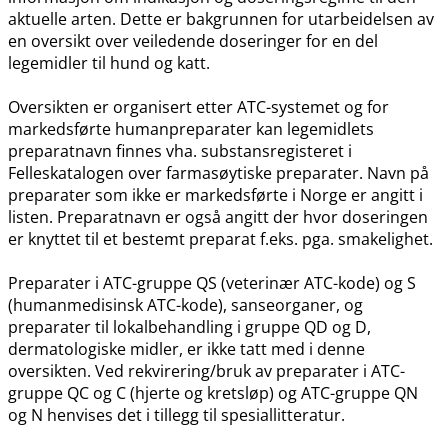
aktuelle arten. Dette er bakgrunnen for utarbeidelsen av
en oversikt over veiledende doseringer for en del
legemidler til hund og katt.
Oversikten er organisert etter ATC-systemet og for
markedsførte humanpreparater kan legemidlets
preparatnavn finnes vha. substansregisteret i
Felleskatalogen over farmasøytiske preparater. Navn på
preparater som ikke er markedsførte i Norge er angitt i
listen. Preparatnavn er også angitt der hvor doseringen
er knyttet til et bestemt preparat f.eks. pga. smakelighet.
Preparater i ATC-gruppe QS (veterinær ATC-kode) og S
(humanmedisinsk ATC-kode), sanseorganer, og
preparater til lokalbehandling i gruppe QD og D,
dermatologiske midler, er ikke tatt med i denne
oversikten. Ved rekvirering​/​bruk av preparater i ATC-
gruppe QC og C (hjerte og kretsløp) og ATC-gruppe QN
og N henvises det i tillegg til spesiallitteratur.