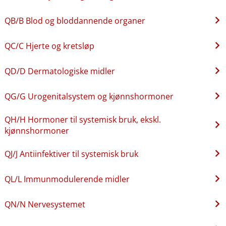
QB​/​B Blod og bloddannende organer
QC​/​C Hjerte og kretsløp
QD​/​D Dermatologiske midler
QG​/​G Urogenitalsystem og kjønnshormoner
QH​/​H Hormoner til systemisk bruk, ekskl.
kjønnshormoner
QJ​/​J Antiinfektiver til systemisk bruk
QL​/​L Immunmodulerende midler
QN​/​N Nervesystemet