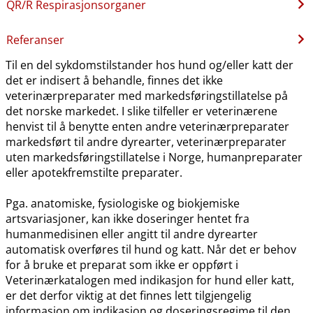
QR​/​R Respirasjonsorganer
Referanser
Til en del sykdomstilstander hos hund og​/​eller katt der
det er indisert å behandle, finnes det ikke
veterinærpreparater med markedsføringstillatelse på
det norske markedet. I slike tilfeller er veterinærene
henvist til å benytte enten andre veterinærpreparater
markedsført til andre dyrearter, veterinærpreparater
uten markedsføringstillatelse i Norge, humanpreparater
eller apotekfremstilte preparater.
Pga. anatomiske, fysiologiske og biokjemiske
artsvariasjoner, kan ikke doseringer hentet fra
humanmedisinen eller angitt til andre dyrearter
automatisk overføres til hund og katt. Når det er behov
for å bruke et preparat som ikke er oppført i
Veterinærkatalogen med indikasjon for hund eller katt,
er det derfor viktig at det finnes lett tilgjengelig
informasjon om indikasjon og doseringsregime til den