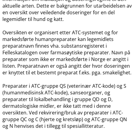
aktuelle arten. Dette er bakgrunnen for utarbeidelsen av
en oversikt over veiledende doseringer for en del
legemidler til hund og katt.
Oversikten er organisert etter ATC-systemet og for
markedsførte humanpreparater kan legemidlets
preparatnavn finnes vha. substansregisteret i
Felleskatalogen over farmasøytiske preparater. Navn på
preparater som ikke er markedsførte i Norge er angitt i
listen. Preparatnavn er også angitt der hvor doseringen
er knyttet til et bestemt preparat f.eks. pga. smakelighet.
Preparater i ATC-gruppe QS (veterinær ATC-kode) og S
(humanmedisinsk ATC-kode), sanseorganer, og
preparater til lokalbehandling i gruppe QD og D,
dermatologiske midler, er ikke tatt med i denne
oversikten. Ved rekvirering​/​bruk av preparater i ATC-
gruppe QC og C (hjerte og kretsløp) og ATC-gruppe QN
og N henvises det i tillegg til spesiallitteratur.