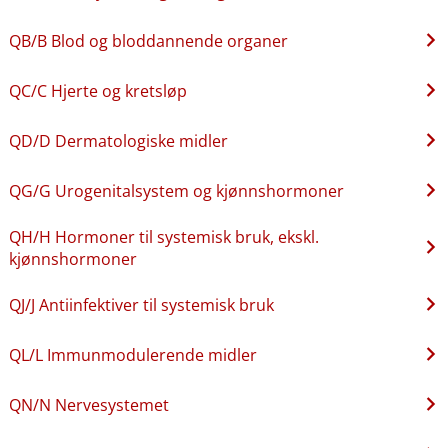
QB​/​B Blod og bloddannende organer
QC​/​C Hjerte og kretsløp
QD​/​D Dermatologiske midler
QG​/​G Urogenitalsystem og kjønnshormoner
QH​/​H Hormoner til systemisk bruk, ekskl.
kjønnshormoner
QJ​/​J Antiinfektiver til systemisk bruk
QL​/​L Immunmodulerende midler
QN​/​N Nervesystemet