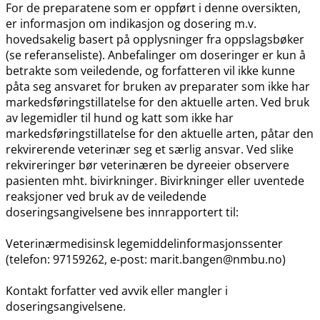
For de preparatene som er oppført i denne oversikten,
er informasjon om indikasjon og dosering m.v.
hovedsakelig basert på opplysninger fra oppslagsbøker
(se referanseliste). Anbefalinger om doseringer er kun å
betrakte som veiledende, og forfatteren vil ikke kunne
påta seg ansvaret for bruken av preparater som ikke har
markedsføringstillatelse for den aktuelle arten. Ved bruk
av legemidler til hund og katt som ikke har
markedsføringstillatelse for den aktuelle arten, påtar den
rekvirerende veterinær seg et særlig ansvar. Ved slike
rekvireringer bør veterinæren be dyreeier observere
pasienten mht. bivirkninger. Bivirkninger eller uventede
reaksjoner ved bruk av de veiledende
doseringsangivelsene bes innrapportert til:
Veterinærmedisinsk legemiddelinformasjonssenter
(telefon: 97159262, e-post: marit.bangen@nmbu.no)
Kontakt forfatter ved avvik eller mangler i
doseringsangivelsene.