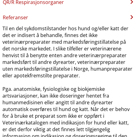
QR​/​R Respirasjonsorganer
Referanser
Til en del sykdomstilstander hos hund og​/​eller katt der
det er indisert å behandle, finnes det ikke
veterinærpreparater med markedsføringstillatelse på
det norske markedet. I slike tilfeller er veterinærene
henvist til å benytte enten andre veterinærpreparater
markedsført til andre dyrearter, veterinærpreparater
uten markedsføringstillatelse i Norge, humanpreparater
eller apotekfremstilte preparater.
Pga. anatomiske, fysiologiske og biokjemiske
artsvariasjoner, kan ikke doseringer hentet fra
humanmedisinen eller angitt til andre dyrearter
automatisk overføres til hund og katt. Når det er behov
for å bruke et preparat som ikke er oppført i
Veterinærkatalogen med indikasjon for hund eller katt,
er det derfor viktig at det finnes lett tilgjengelig
informasjon om indikasjon og doseringsregime til den