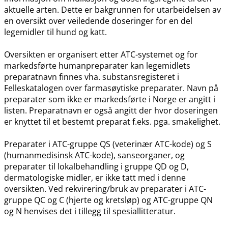
aktuelle arten. Dette er bakgrunnen for utarbeidelsen av
en oversikt over veiledende doseringer for en del
legemidler til hund og katt.
Oversikten er organisert etter ATC-systemet og for
markedsførte humanpreparater kan legemidlets
preparatnavn finnes vha. substansregisteret i
Felleskatalogen over farmasøytiske preparater. Navn på
preparater som ikke er markedsførte i Norge er angitt i
listen. Preparatnavn er også angitt der hvor doseringen
er knyttet til et bestemt preparat f.eks. pga. smakelighet.
Preparater i ATC-gruppe QS (veterinær ATC-kode) og S
(humanmedisinsk ATC-kode), sanseorganer, og
preparater til lokalbehandling i gruppe QD og D,
dermatologiske midler, er ikke tatt med i denne
oversikten. Ved rekvirering​/​bruk av preparater i ATC-
gruppe QC og C (hjerte og kretsløp) og ATC-gruppe QN
og N henvises det i tillegg til spesiallitteratur.