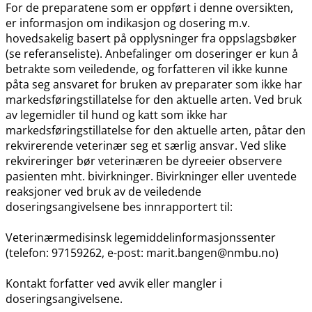
For de preparatene som er oppført i denne oversikten,
er informasjon om indikasjon og dosering m.v.
hovedsakelig basert på opplysninger fra oppslagsbøker
(se referanseliste). Anbefalinger om doseringer er kun å
betrakte som veiledende, og forfatteren vil ikke kunne
påta seg ansvaret for bruken av preparater som ikke har
markedsføringstillatelse for den aktuelle arten. Ved bruk
av legemidler til hund og katt som ikke har
markedsføringstillatelse for den aktuelle arten, påtar den
rekvirerende veterinær seg et særlig ansvar. Ved slike
rekvireringer bør veterinæren be dyreeier observere
pasienten mht. bivirkninger. Bivirkninger eller uventede
reaksjoner ved bruk av de veiledende
doseringsangivelsene bes innrapportert til:
Veterinærmedisinsk legemiddelinformasjonssenter
(telefon: 97159262, e-post: marit.bangen@nmbu.no)
Kontakt forfatter ved avvik eller mangler i
doseringsangivelsene.