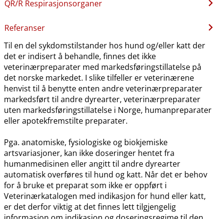
QR​/​R Respirasjonsorganer
Referanser
Til en del sykdomstilstander hos hund og​/​eller katt der
det er indisert å behandle, finnes det ikke
veterinærpreparater med markedsføringstillatelse på
det norske markedet. I slike tilfeller er veterinærene
henvist til å benytte enten andre veterinærpreparater
markedsført til andre dyrearter, veterinærpreparater
uten markedsføringstillatelse i Norge, humanpreparater
eller apotekfremstilte preparater.
Pga. anatomiske, fysiologiske og biokjemiske
artsvariasjoner, kan ikke doseringer hentet fra
humanmedisinen eller angitt til andre dyrearter
automatisk overføres til hund og katt. Når det er behov
for å bruke et preparat som ikke er oppført i
Veterinærkatalogen med indikasjon for hund eller katt,
er det derfor viktig at det finnes lett tilgjengelig
informasjon om indikasjon og doseringsregime til den