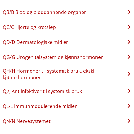
QB​/​B Blod og bloddannende organer
QC​/​C Hjerte og kretsløp
QD​/​D Dermatologiske midler
QG​/​G Urogenitalsystem og kjønnshormoner
QH​/​H Hormoner til systemisk bruk, ekskl.
kjønnshormoner
QJ​/​J Antiinfektiver til systemisk bruk
QL​/​L Immunmodulerende midler
QN​/​N Nervesystemet