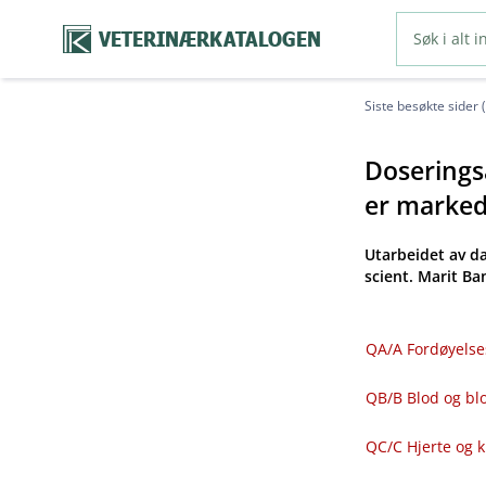
VETERINÆRKATALOGEN
Siste besøkte sider 
Doseringsa
er markeds
Utarbeidet av d
scient. Marit B
QA​/​A Fordøyelse
QB​/​B Blod og 
QC​/​C Hjerte og 