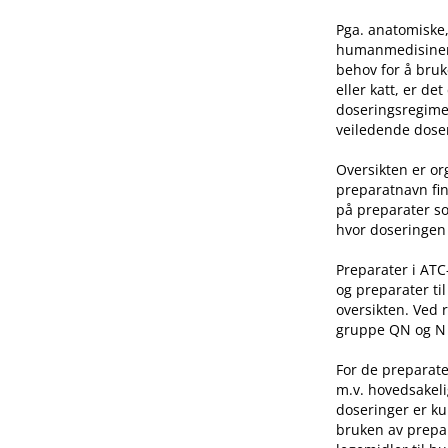
Pga. anatomiske,
humanmedisinen e
behov for å bruk
eller katt, er de
doseringsregime 
veiledende doser
Oversikten er o
preparatnavn fin
på preparater so
hvor doseringen 
Preparater i AT
og preparater ti
oversikten. Ved 
gruppe QN og N he
For de preparate
m.v. hovedsakeli
doseringer er ku
bruken av prepar