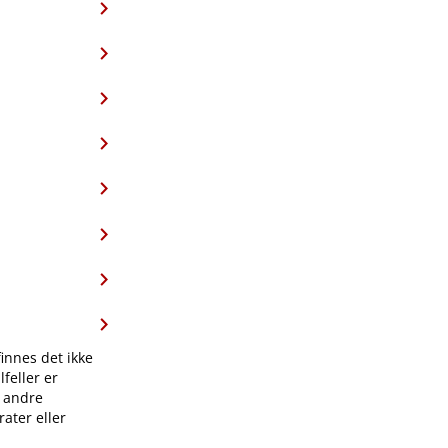
finnes det ikke
feller er
l andre
ater eller