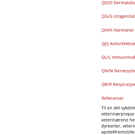
QD​/​D Dermatolo
QG​/​G Urogenit
QH​/​H Hormoner 
QJ​/​J Antiinfekti
QL​/​L Immunmod
QN​/​N Nervesys
QR​/​R Respirasj
Referanser
Til en del sykdom
veterinærprepara
veterinærene hen
dyrearter, veter
apotekfremstilte