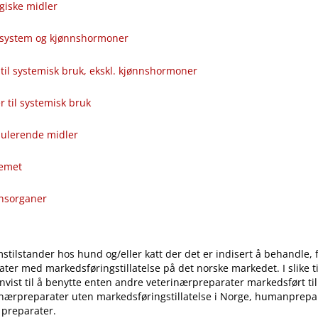
giske midler
alsystem og kjønnshormoner
til systemisk bruk, ekskl. kjønnshormoner
ver til systemisk bruk
ulerende midler
temet
onsorganer
stilstander hos hund og​/​eller katt der det er indisert å behandle, 
ter med markedsføringstillatelse på det norske markedet. I slike til
vist til å benytte enten andre veterinærpreparater markedsført ti
inærpreparater uten markedsføringstillatelse i Norge, humanprepar
 preparater.