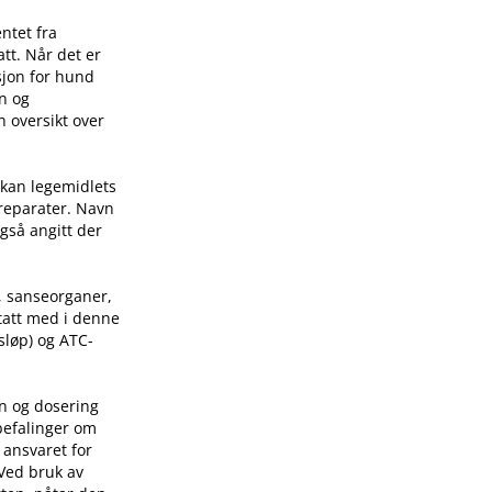
ntet fra
tt. Når det er
sjon for hund
on og
n oversikt over
 kan legemidlets
preparater. Navn
også angitt der
, sanseorganer,
 tatt med i denne
sløp) og ATC-
on og dosering
befalinger om
 ansvaret for
 Ved bruk av