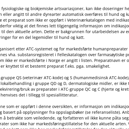
 fysiologiske og biokjemiske artsvariasjoner, kan ikke doseringer he
ller angitt til andre dyrearter automatisk overføres til hund og ka
e et preparat som ikke er oppført i Veterinærkatalogen med indika
t derfor viktig at det finnes lett tilgjengelig informasjon om indikasj
til den aktuelle arten. Dette er bakgrunnen for utarbeidelsen av e
inger for en del legemidler til hund og katt.
rganisert etter ATC-systemet og for markedsførte humanpreparater
nes vha. substansregisteret i Felleskatalogen over farmasøytiske 
m ikke er markedsførte i Norge er angitt i listen. Preparatnavn er 
er knyttet til et bestemt preparat f.eks. pga. smakelighet.
C-gruppe QS (veterinær ATC-kode) og S (humanmedisinsk ATC-kode)
l lokalbehandling i gruppe QD og D, dermatologiske midler, er ikke
rekvirering​/​bruk av preparater i ATC-gruppe QC og C (hjerte og kret
nvises det i tillegg til spesiallitteratur.
ne som er oppført i denne oversikten, er informasjon om indikasj
g basert på opplysninger fra oppslagsbøker (se referanseliste). An
n å betrakte som veiledende, og forfatteren vil ikke kunne påta seg
ater som ikke har markedsføringstillatelse for den aktuelle arten.