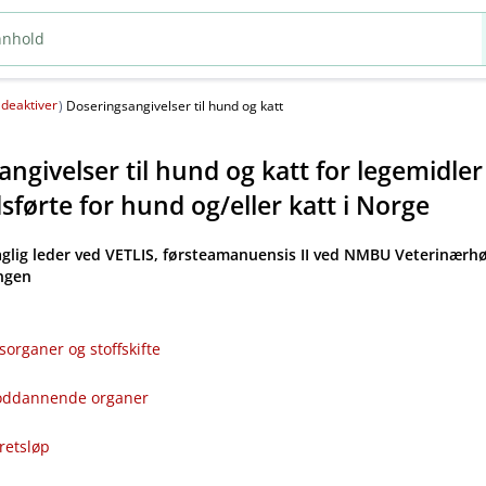
deaktiver
(
)
Doseringsangivelser til hund og katt
ngivelser til hund og katt for legemidle
førte for hund og​/​eller katt i Norge
aglig leder ved VETLIS, førsteamanuensis II ved NMBU Veterinærhø
angen
sorganer og stoffskifte
bloddannende organer
kretsløp