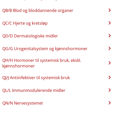
QB​/​B Blod og bloddannende organer
QC​/​C Hjerte og kretsløp
QD​/​D Dermatologiske midler
QG​/​G Urogenitalsystem og kjønnshormoner
QH​/​H Hormoner til systemisk bruk, ekskl.
kjønnshormoner
QJ​/​J Antiinfektiver til systemisk bruk
QL​/​L Immunmodulerende midler
QN​/​N Nervesystemet