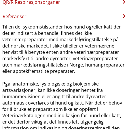
QR​/​R Respirasjonsorganer
Referanser
Til en del sykdomstilstander hos hund og​/​eller katt der
det er indisert å behandle, finnes det ikke
veterinærpreparater med markedsføringstillatelse på
det norske markedet. I slike tilfeller er veterinærene
henvist til å benytte enten andre veterinærpreparater
markedsført til andre dyrearter, veterinærpreparater
uten markedsføringstillatelse i Norge, humanpreparater
eller apotekfremstilte preparater.
Pga. anatomiske, fysiologiske og biokjemiske
artsvariasjoner, kan ikke doseringer hentet fra
humanmedisinen eller angitt til andre dyrearter
automatisk overføres til hund og katt. Når det er behov
for å bruke et preparat som ikke er oppført i
Veterinærkatalogen med indikasjon for hund eller katt,
er det derfor viktig at det finnes lett tilgjengelig
informasjon om indikasjon og doseringsregime til den