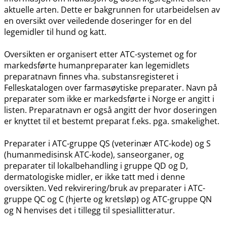
aktuelle arten. Dette er bakgrunnen for utarbeidelsen av
en oversikt over veiledende doseringer for en del
legemidler til hund og katt.
Oversikten er organisert etter ATC-systemet og for
markedsførte humanpreparater kan legemidlets
preparatnavn finnes vha. substansregisteret i
Felleskatalogen over farmasøytiske preparater. Navn på
preparater som ikke er markedsførte i Norge er angitt i
listen. Preparatnavn er også angitt der hvor doseringen
er knyttet til et bestemt preparat f.eks. pga. smakelighet.
Preparater i ATC-gruppe QS (veterinær ATC-kode) og S
(humanmedisinsk ATC-kode), sanseorganer, og
preparater til lokalbehandling i gruppe QD og D,
dermatologiske midler, er ikke tatt med i denne
oversikten. Ved rekvirering​/​bruk av preparater i ATC-
gruppe QC og C (hjerte og kretsløp) og ATC-gruppe QN
og N henvises det i tillegg til spesiallitteratur.