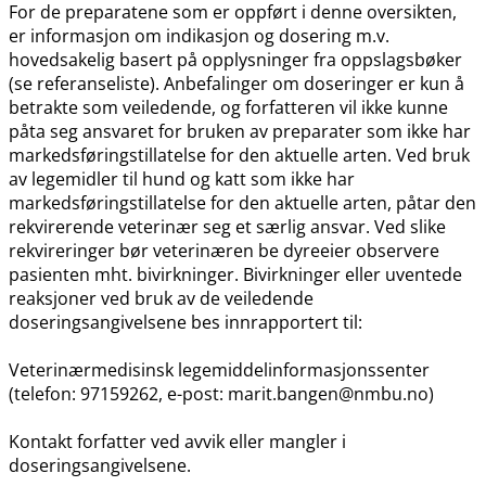
For de preparatene som er oppført i denne oversikten,
er informasjon om indikasjon og dosering m.v.
hovedsakelig basert på opplysninger fra oppslagsbøker
(se referanseliste). Anbefalinger om doseringer er kun å
betrakte som veiledende, og forfatteren vil ikke kunne
påta seg ansvaret for bruken av preparater som ikke har
markedsføringstillatelse for den aktuelle arten. Ved bruk
av legemidler til hund og katt som ikke har
markedsføringstillatelse for den aktuelle arten, påtar den
rekvirerende veterinær seg et særlig ansvar. Ved slike
rekvireringer bør veterinæren be dyreeier observere
pasienten mht. bivirkninger. Bivirkninger eller uventede
reaksjoner ved bruk av de veiledende
doseringsangivelsene bes innrapportert til:
Veterinærmedisinsk legemiddelinformasjonssenter
(telefon: 97159262, e-post: marit.bangen@nmbu.no)
Kontakt forfatter ved avvik eller mangler i
doseringsangivelsene.