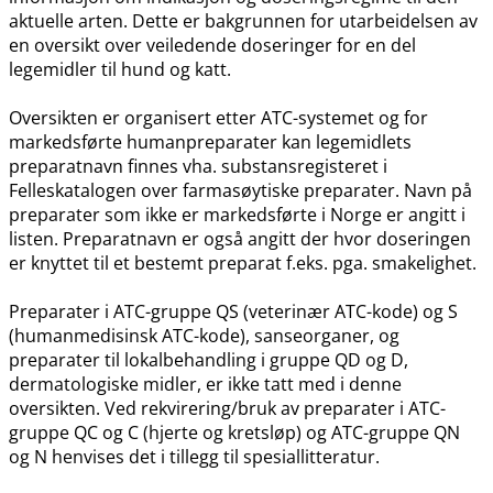
aktuelle arten. Dette er bakgrunnen for utarbeidelsen av
en oversikt over veiledende doseringer for en del
legemidler til hund og katt.
Oversikten er organisert etter ATC-systemet og for
markedsførte humanpreparater kan legemidlets
preparatnavn finnes vha. substansregisteret i
Felleskatalogen over farmasøytiske preparater. Navn på
preparater som ikke er markedsførte i Norge er angitt i
listen. Preparatnavn er også angitt der hvor doseringen
er knyttet til et bestemt preparat f.eks. pga. smakelighet.
Preparater i ATC-gruppe QS (veterinær ATC-kode) og S
(humanmedisinsk ATC-kode), sanseorganer, og
preparater til lokalbehandling i gruppe QD og D,
dermatologiske midler, er ikke tatt med i denne
oversikten. Ved rekvirering​/​bruk av preparater i ATC-
gruppe QC og C (hjerte og kretsløp) og ATC-gruppe QN
og N henvises det i tillegg til spesiallitteratur.