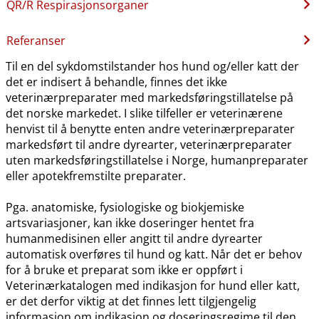
QR​/​R Respirasjonsorganer
Referanser
Til en del sykdomstilstander hos hund og​/​eller katt der
det er indisert å behandle, finnes det ikke
veterinærpreparater med markedsføringstillatelse på
det norske markedet. I slike tilfeller er veterinærene
henvist til å benytte enten andre veterinærpreparater
markedsført til andre dyrearter, veterinærpreparater
uten markedsføringstillatelse i Norge, humanpreparater
eller apotekfremstilte preparater.
Pga. anatomiske, fysiologiske og biokjemiske
artsvariasjoner, kan ikke doseringer hentet fra
humanmedisinen eller angitt til andre dyrearter
automatisk overføres til hund og katt. Når det er behov
for å bruke et preparat som ikke er oppført i
Veterinærkatalogen med indikasjon for hund eller katt,
er det derfor viktig at det finnes lett tilgjengelig
informasjon om indikasjon og doseringsregime til den