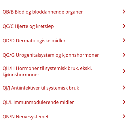
QB​/​B Blod og bloddannende organer
QC​/​C Hjerte og kretsløp
QD​/​D Dermatologiske midler
QG​/​G Urogenitalsystem og kjønnshormoner
QH​/​H Hormoner til systemisk bruk, ekskl.
kjønnshormoner
QJ​/​J Antiinfektiver til systemisk bruk
QL​/​L Immunmodulerende midler
QN​/​N Nervesystemet