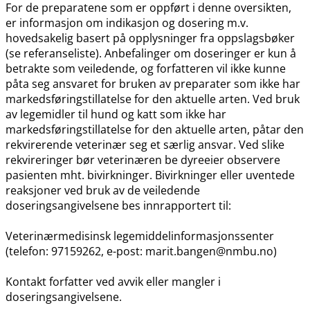
For de preparatene som er oppført i denne oversikten,
er informasjon om indikasjon og dosering m.v.
hovedsakelig basert på opplysninger fra oppslagsbøker
(se referanseliste). Anbefalinger om doseringer er kun å
betrakte som veiledende, og forfatteren vil ikke kunne
påta seg ansvaret for bruken av preparater som ikke har
markedsføringstillatelse for den aktuelle arten. Ved bruk
av legemidler til hund og katt som ikke har
markedsføringstillatelse for den aktuelle arten, påtar den
rekvirerende veterinær seg et særlig ansvar. Ved slike
rekvireringer bør veterinæren be dyreeier observere
pasienten mht. bivirkninger. Bivirkninger eller uventede
reaksjoner ved bruk av de veiledende
doseringsangivelsene bes innrapportert til:
Veterinærmedisinsk legemiddelinformasjonssenter
(telefon: 97159262, e-post: marit.bangen@nmbu.no)
Kontakt forfatter ved avvik eller mangler i
doseringsangivelsene.