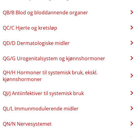
QB​/​B Blod og bloddannende organer
QC​/​C Hjerte og kretsløp
QD​/​D Dermatologiske midler
QG​/​G Urogenitalsystem og kjønnshormoner
QH​/​H Hormoner til systemisk bruk, ekskl.
kjønnshormoner
QJ​/​J Antiinfektiver til systemisk bruk
QL​/​L Immunmodulerende midler
QN​/​N Nervesystemet