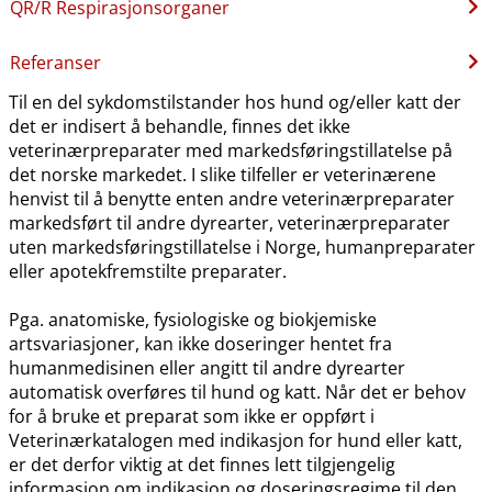
QR​/​R Respirasjonsorganer
Referanser
Til en del sykdomstilstander hos hund og​/​eller katt der
det er indisert å behandle, finnes det ikke
veterinærpreparater med markedsføringstillatelse på
det norske markedet. I slike tilfeller er veterinærene
henvist til å benytte enten andre veterinærpreparater
markedsført til andre dyrearter, veterinærpreparater
uten markedsføringstillatelse i Norge, humanpreparater
eller apotekfremstilte preparater.
Pga. anatomiske, fysiologiske og biokjemiske
artsvariasjoner, kan ikke doseringer hentet fra
humanmedisinen eller angitt til andre dyrearter
automatisk overføres til hund og katt. Når det er behov
for å bruke et preparat som ikke er oppført i
Veterinærkatalogen med indikasjon for hund eller katt,
er det derfor viktig at det finnes lett tilgjengelig
informasjon om indikasjon og doseringsregime til den