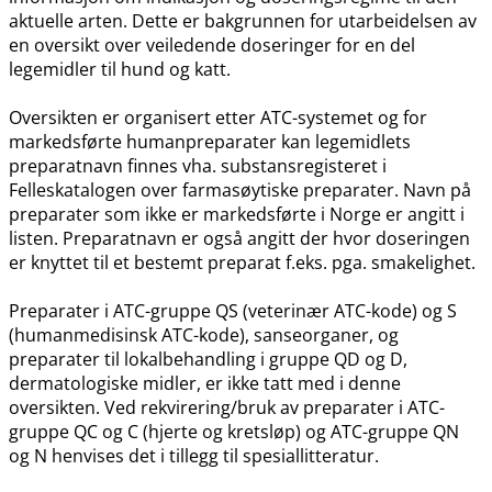
aktuelle arten. Dette er bakgrunnen for utarbeidelsen av
en oversikt over veiledende doseringer for en del
legemidler til hund og katt.
Oversikten er organisert etter ATC-systemet og for
markedsførte humanpreparater kan legemidlets
preparatnavn finnes vha. substansregisteret i
Felleskatalogen over farmasøytiske preparater. Navn på
preparater som ikke er markedsførte i Norge er angitt i
listen. Preparatnavn er også angitt der hvor doseringen
er knyttet til et bestemt preparat f.eks. pga. smakelighet.
Preparater i ATC-gruppe QS (veterinær ATC-kode) og S
(humanmedisinsk ATC-kode), sanseorganer, og
preparater til lokalbehandling i gruppe QD og D,
dermatologiske midler, er ikke tatt med i denne
oversikten. Ved rekvirering​/​bruk av preparater i ATC-
gruppe QC og C (hjerte og kretsløp) og ATC-gruppe QN
og N henvises det i tillegg til spesiallitteratur.