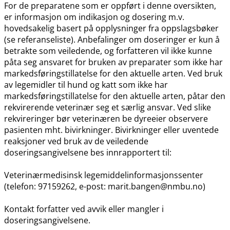
For de preparatene som er oppført i denne oversikten,
er informasjon om indikasjon og dosering m.v.
hovedsakelig basert på opplysninger fra oppslagsbøker
(se referanseliste). Anbefalinger om doseringer er kun å
betrakte som veiledende, og forfatteren vil ikke kunne
påta seg ansvaret for bruken av preparater som ikke har
markedsføringstillatelse for den aktuelle arten. Ved bruk
av legemidler til hund og katt som ikke har
markedsføringstillatelse for den aktuelle arten, påtar den
rekvirerende veterinær seg et særlig ansvar. Ved slike
rekvireringer bør veterinæren be dyreeier observere
pasienten mht. bivirkninger. Bivirkninger eller uventede
reaksjoner ved bruk av de veiledende
doseringsangivelsene bes innrapportert til:
Veterinærmedisinsk legemiddelinformasjonssenter
(telefon: 97159262, e-post: marit.bangen@nmbu.no)
Kontakt forfatter ved avvik eller mangler i
doseringsangivelsene.