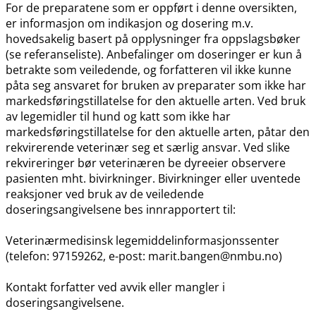
For de preparatene som er oppført i denne oversikten,
er informasjon om indikasjon og dosering m.v.
hovedsakelig basert på opplysninger fra oppslagsbøker
(se referanseliste). Anbefalinger om doseringer er kun å
betrakte som veiledende, og forfatteren vil ikke kunne
påta seg ansvaret for bruken av preparater som ikke har
markedsføringstillatelse for den aktuelle arten. Ved bruk
av legemidler til hund og katt som ikke har
markedsføringstillatelse for den aktuelle arten, påtar den
rekvirerende veterinær seg et særlig ansvar. Ved slike
rekvireringer bør veterinæren be dyreeier observere
pasienten mht. bivirkninger. Bivirkninger eller uventede
reaksjoner ved bruk av de veiledende
doseringsangivelsene bes innrapportert til:
Veterinærmedisinsk legemiddelinformasjonssenter
(telefon: 97159262, e-post: marit.bangen@nmbu.no)
Kontakt forfatter ved avvik eller mangler i
doseringsangivelsene.