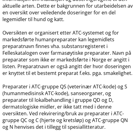
aktuelle arten. Dette er bakgrunnen for utarbeidelsen av
en oversikt over veiledende doseringer for en del
legemidler til hund og katt.
Oversikten er organisert etter ATC-systemet og for
markedsførte humanpreparater kan legemidlets
preparatnavn finnes vha. substansregisteret i
Felleskatalogen over farmasøytiske preparater. Navn på
preparater som ikke er markedsførte i Norge er angitt i
listen. Preparatnavn er også angitt der hvor doseringen
er knyttet til et bestemt preparat f.eks. pga. smakelighet.
Preparater i ATC-gruppe QS (veterinær ATC-kode) og S
(humanmedisinsk ATC-kode), sanseorganer, og
preparater til lokalbehandling i gruppe QD og D,
dermatologiske midler, er ikke tatt med i denne
oversikten. Ved rekvirering​/​bruk av preparater i ATC-
gruppe QC og C (hjerte og kretsløp) og ATC-gruppe QN
og N henvises det i tillegg til spesiallitteratur.