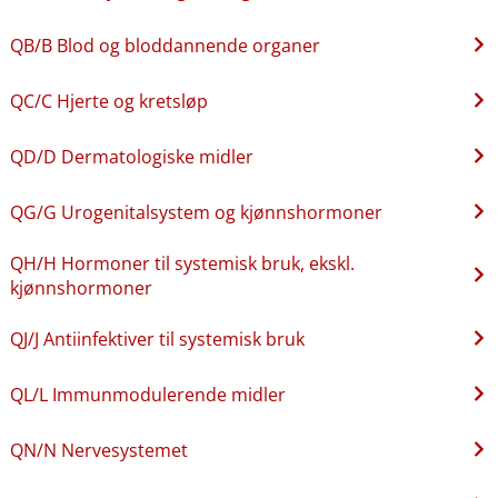
QB​/​B Blod og bloddannende organer
QC​/​C Hjerte og kretsløp
QD​/​D Dermatologiske midler
QG​/​G Urogenitalsystem og kjønnshormoner
QH​/​H Hormoner til systemisk bruk, ekskl.
kjønnshormoner
QJ​/​J Antiinfektiver til systemisk bruk
QL​/​L Immunmodulerende midler
QN​/​N Nervesystemet