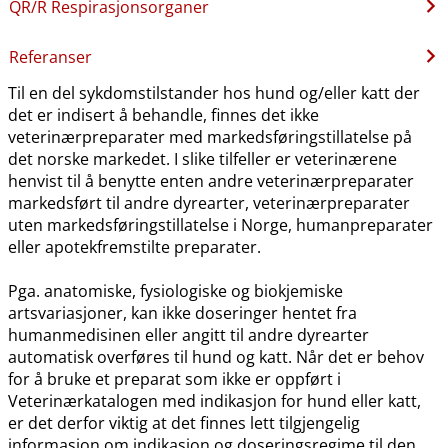
QR​/​R Respirasjonsorganer
Referanser
Til en del sykdomstilstander hos hund og​/​eller katt der
det er indisert å behandle, finnes det ikke
veterinærpreparater med markedsføringstillatelse på
det norske markedet. I slike tilfeller er veterinærene
henvist til å benytte enten andre veterinærpreparater
markedsført til andre dyrearter, veterinærpreparater
uten markedsføringstillatelse i Norge, humanpreparater
eller apotekfremstilte preparater.
Pga. anatomiske, fysiologiske og biokjemiske
artsvariasjoner, kan ikke doseringer hentet fra
humanmedisinen eller angitt til andre dyrearter
automatisk overføres til hund og katt. Når det er behov
for å bruke et preparat som ikke er oppført i
Veterinærkatalogen med indikasjon for hund eller katt,
er det derfor viktig at det finnes lett tilgjengelig
informasjon om indikasjon og doseringsregime til den