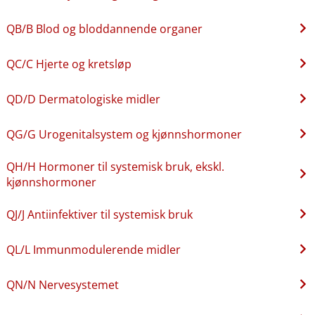
QB​/​B Blod og bloddannende organer
QC​/​C Hjerte og kretsløp
QD​/​D Dermatologiske midler
QG​/​G Urogenitalsystem og kjønnshormoner
QH​/​H Hormoner til systemisk bruk, ekskl.
kjønnshormoner
QJ​/​J Antiinfektiver til systemisk bruk
QL​/​L Immunmodulerende midler
QN​/​N Nervesystemet