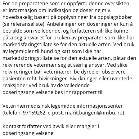
For de preparatene som er oppført i denne oversikten,
er informasjon om indikasjon og dosering m.v.
hovedsakelig basert på opplysninger fra oppslagsbøker
(se referanseliste). Anbefalinger om doseringer er kun å
betrakte som veiledende, og forfatteren vil ikke kunne
påta seg ansvaret for bruken av preparater som ikke har
markedsføringstillatelse for den aktuelle arten. Ved bruk
av legemidler til hund og katt som ikke har
markedsføringstillatelse for den aktuelle arten, påtar den
rekvirerende veterinær seg et særlig ansvar. Ved slike
rekvireringer bør veterinæren be dyreeier observere
pasienten mht. bivirkninger. Bivirkninger eller uventede
reaksjoner ved bruk av de veiledende
doseringsangivelsene bes innrapportert til:
Veterinærmedisinsk legemiddelinformasjonssenter
(telefon: 97159262, e-post: marit.bangen@nmbu.no)
Kontakt forfatter ved avvik eller mangler i
doseringsangivelsene.