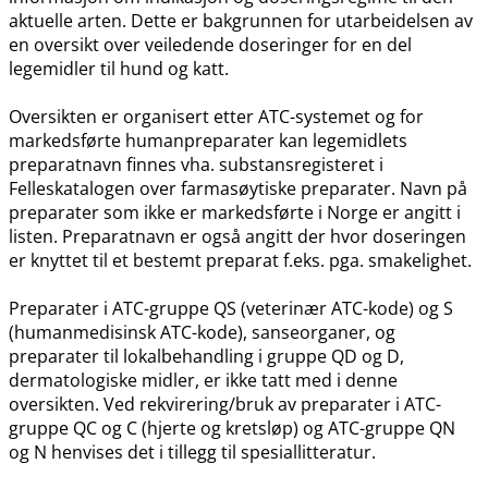
aktuelle arten. Dette er bakgrunnen for utarbeidelsen av
en oversikt over veiledende doseringer for en del
legemidler til hund og katt.
Oversikten er organisert etter ATC-systemet og for
markedsførte humanpreparater kan legemidlets
preparatnavn finnes vha. substansregisteret i
Felleskatalogen over farmasøytiske preparater. Navn på
preparater som ikke er markedsførte i Norge er angitt i
listen. Preparatnavn er også angitt der hvor doseringen
er knyttet til et bestemt preparat f.eks. pga. smakelighet.
Preparater i ATC-gruppe QS (veterinær ATC-kode) og S
(humanmedisinsk ATC-kode), sanseorganer, og
preparater til lokalbehandling i gruppe QD og D,
dermatologiske midler, er ikke tatt med i denne
oversikten. Ved rekvirering​/​bruk av preparater i ATC-
gruppe QC og C (hjerte og kretsløp) og ATC-gruppe QN
og N henvises det i tillegg til spesiallitteratur.