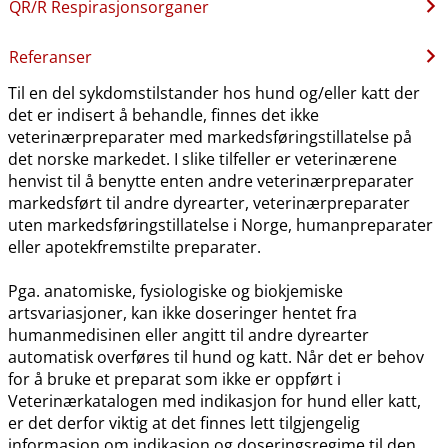
QR​/​R Respirasjonsorganer
Referanser
Til en del sykdomstilstander hos hund og​/​eller katt der
det er indisert å behandle, finnes det ikke
veterinærpreparater med markedsføringstillatelse på
det norske markedet. I slike tilfeller er veterinærene
henvist til å benytte enten andre veterinærpreparater
markedsført til andre dyrearter, veterinærpreparater
uten markedsføringstillatelse i Norge, humanpreparater
eller apotekfremstilte preparater.
Pga. anatomiske, fysiologiske og biokjemiske
artsvariasjoner, kan ikke doseringer hentet fra
humanmedisinen eller angitt til andre dyrearter
automatisk overføres til hund og katt. Når det er behov
for å bruke et preparat som ikke er oppført i
Veterinærkatalogen med indikasjon for hund eller katt,
er det derfor viktig at det finnes lett tilgjengelig
informasjon om indikasjon og doseringsregime til den