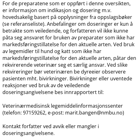
For de preparatene som er oppført i denne oversikten,
er informasjon om indikasjon og dosering m.v.
hovedsakelig basert på opplysninger fra oppslagsbøker
(se referanseliste). Anbefalinger om doseringer er kun å
betrakte som veiledende, og forfatteren vil ikke kunne
påta seg ansvaret for bruken av preparater som ikke har
markedsføringstillatelse for den aktuelle arten. Ved bruk
av legemidler til hund og katt som ikke har
markedsføringstillatelse for den aktuelle arten, påtar den
rekvirerende veterinær seg et særlig ansvar. Ved slike
rekvireringer bør veterinæren be dyreeier observere
pasienten mht. bivirkninger. Bivirkninger eller uventede
reaksjoner ved bruk av de veiledende
doseringsangivelsene bes innrapportert til:
Veterinærmedisinsk legemiddelinformasjonssenter
(telefon: 97159262, e-post: marit.bangen@nmbu.no)
Kontakt forfatter ved avvik eller mangler i
doseringsangivelsene.