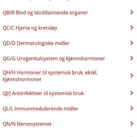
QB​/​B Blod og bloddannende organer
QC​/​C Hjerte og kretsløp
QD​/​D Dermatologiske midler
QG​/​G Urogenitalsystem og kjønnshormoner
QH​/​H Hormoner til systemisk bruk, ekskl.
kjønnshormoner
QJ​/​J Antiinfektiver til systemisk bruk
QL​/​L Immunmodulerende midler
QN​/​N Nervesystemet