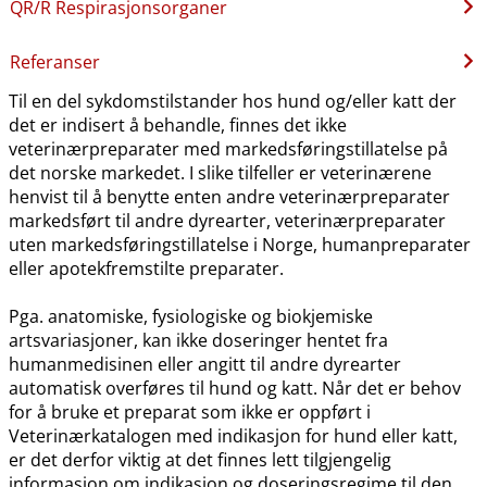
QR​/​R Respirasjonsorganer
Referanser
Til en del sykdomstilstander hos hund og​/​eller katt der
det er indisert å behandle, finnes det ikke
veterinærpreparater med markedsføringstillatelse på
det norske markedet. I slike tilfeller er veterinærene
henvist til å benytte enten andre veterinærpreparater
markedsført til andre dyrearter, veterinærpreparater
uten markedsføringstillatelse i Norge, humanpreparater
eller apotekfremstilte preparater.
Pga. anatomiske, fysiologiske og biokjemiske
artsvariasjoner, kan ikke doseringer hentet fra
humanmedisinen eller angitt til andre dyrearter
automatisk overføres til hund og katt. Når det er behov
for å bruke et preparat som ikke er oppført i
Veterinærkatalogen med indikasjon for hund eller katt,
er det derfor viktig at det finnes lett tilgjengelig
informasjon om indikasjon og doseringsregime til den