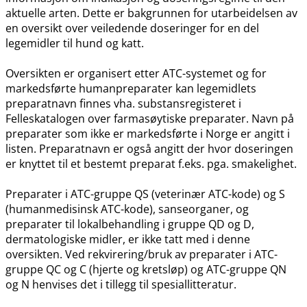
aktuelle arten. Dette er bakgrunnen for utarbeidelsen av
en oversikt over veiledende doseringer for en del
legemidler til hund og katt.
Oversikten er organisert etter ATC-systemet og for
markedsførte humanpreparater kan legemidlets
preparatnavn finnes vha. substansregisteret i
Felleskatalogen over farmasøytiske preparater. Navn på
preparater som ikke er markedsførte i Norge er angitt i
listen. Preparatnavn er også angitt der hvor doseringen
er knyttet til et bestemt preparat f.eks. pga. smakelighet.
Preparater i ATC-gruppe QS (veterinær ATC-kode) og S
(humanmedisinsk ATC-kode), sanseorganer, og
preparater til lokalbehandling i gruppe QD og D,
dermatologiske midler, er ikke tatt med i denne
oversikten. Ved rekvirering​/​bruk av preparater i ATC-
gruppe QC og C (hjerte og kretsløp) og ATC-gruppe QN
og N henvises det i tillegg til spesiallitteratur.