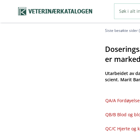
VETERINÆRKATALOGEN
Siste besøkte sider 
Doseringsa
er markeds
Utarbeidet av d
scient. Marit B
QA​/​A Fordøyelse
QB​/​B Blod og 
QC​/​C Hjerte og 