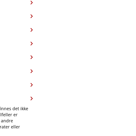
finnes det ikke
feller er
l andre
ater eller