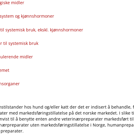
giske midler
alsystem og kjønnshormoner
til systemisk bruk, ekskl. kjønnshormoner
ver til systemisk bruk
ulerende midler
temet
onsorganer
stilstander hos hund og​/​eller katt der det er indisert å behandle, 
ter med markedsføringstillatelse på det norske markedet. I slike til
vist til å benytte enten andre veterinærpreparater markedsført ti
inærpreparater uten markedsføringstillatelse i Norge, humanprepar
 preparater.