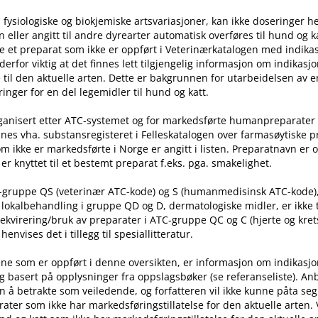
 fysiologiske og biokjemiske artsvariasjoner, kan ikke doseringer he
ller angitt til andre dyrearter automatisk overføres til hund og ka
e et preparat som ikke er oppført i Veterinærkatalogen med indika
t derfor viktig at det finnes lett tilgjengelig informasjon om indikasj
til den aktuelle arten. Dette er bakgrunnen for utarbeidelsen av e
inger for en del legemidler til hund og katt.
rganisert etter ATC-systemet og for markedsførte humanpreparater
nes vha. substansregisteret i Felleskatalogen over farmasøytiske 
m ikke er markedsførte i Norge er angitt i listen. Preparatnavn er 
er knyttet til et bestemt preparat f.eks. pga. smakelighet.
C-gruppe QS (veterinær ATC-kode) og S (humanmedisinsk ATC-kode)
l lokalbehandling i gruppe QD og D, dermatologiske midler, er ikke
rekvirering​/​bruk av preparater i ATC-gruppe QC og C (hjerte og kret
nvises det i tillegg til spesiallitteratur.
ne som er oppført i denne oversikten, er informasjon om indikasj
g basert på opplysninger fra oppslagsbøker (se referanseliste). An
n å betrakte som veiledende, og forfatteren vil ikke kunne påta seg
ater som ikke har markedsføringstillatelse for den aktuelle arten.