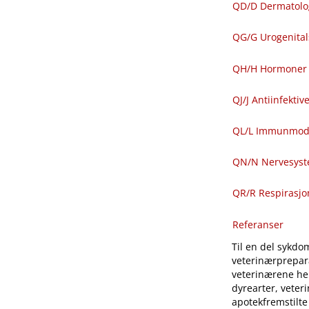
QD​/​D Dermatolo
QG​/​G Urogenit
QH​/​H Hormoner 
QJ​/​J Antiinfekti
QL​/​L Immunmod
QN​/​N Nervesys
QR​/​R Respirasj
Referanser
Til en del sykdom
veterinærprepara
veterinærene hen
dyrearter, veter
apotekfremstilte