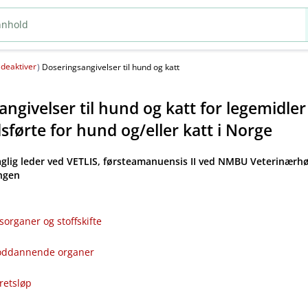
deaktiver
(
)
Doseringsangivelser til hund og katt
ngivelser til hund og katt for legemidle
førte for hund og​/​eller katt i Norge
aglig leder ved VETLIS, førsteamanuensis II ved NMBU Veterinærhø
angen
sorganer og stoffskifte
bloddannende organer
kretsløp