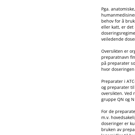
Pga. anatomiske,
humanmedisinen e
behov for å bruk
eller katt, er de
doseringsregime 
veiledende doser
Oversikten er o
preparatnavn fin
på preparater so
hvor doseringen 
Preparater i AT
og preparater ti
oversikten. Ved 
gruppe QN og N he
For de preparate
m.v. hovedsakeli
doseringer er ku
bruken av prepar