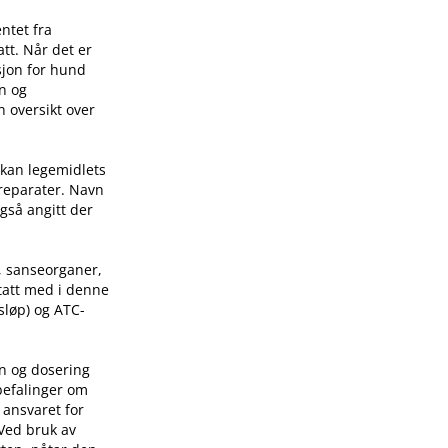
ntet fra
tt. Når det er
sjon for hund
on og
n oversikt over
 kan legemidlets
preparater. Navn
også angitt der
, sanseorganer,
 tatt med i denne
sløp) og ATC-
on og dosering
befalinger om
 ansvaret for
 Ved bruk av