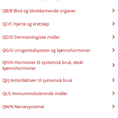
QB​/​B Blod og bloddannende organer
QC​/​C Hjerte og kretsløp
QD​/​D Dermatologiske midler
QG​/​G Urogenitalsystem og kjønnshormoner
QH​/​H Hormoner til systemisk bruk, ekskl.
kjønnshormoner
QJ​/​J Antiinfektiver til systemisk bruk
QL​/​L Immunmodulerende midler
QN​/​N Nervesystemet