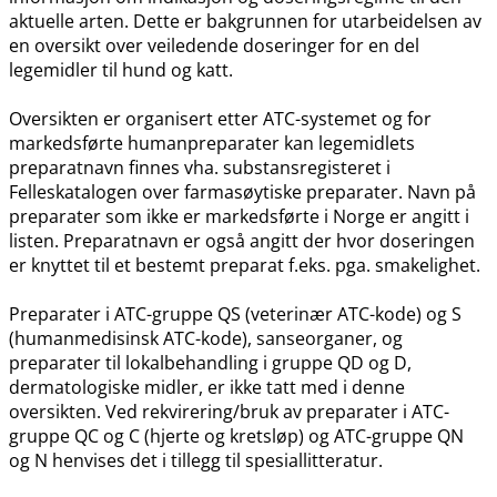
aktuelle arten. Dette er bakgrunnen for utarbeidelsen av
en oversikt over veiledende doseringer for en del
legemidler til hund og katt.
Oversikten er organisert etter ATC-systemet og for
markedsførte humanpreparater kan legemidlets
preparatnavn finnes vha. substansregisteret i
Felleskatalogen over farmasøytiske preparater. Navn på
preparater som ikke er markedsførte i Norge er angitt i
listen. Preparatnavn er også angitt der hvor doseringen
er knyttet til et bestemt preparat f.eks. pga. smakelighet.
Preparater i ATC-gruppe QS (veterinær ATC-kode) og S
(humanmedisinsk ATC-kode), sanseorganer, og
preparater til lokalbehandling i gruppe QD og D,
dermatologiske midler, er ikke tatt med i denne
oversikten. Ved rekvirering​/​bruk av preparater i ATC-
gruppe QC og C (hjerte og kretsløp) og ATC-gruppe QN
og N henvises det i tillegg til spesiallitteratur.