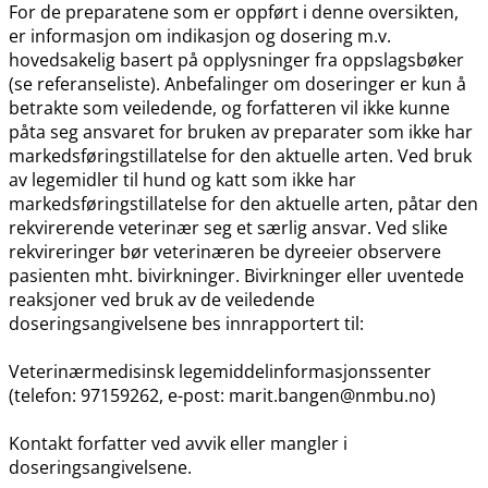
For de preparatene som er oppført i denne oversikten,
er informasjon om indikasjon og dosering m.v.
hovedsakelig basert på opplysninger fra oppslagsbøker
(se referanseliste). Anbefalinger om doseringer er kun å
betrakte som veiledende, og forfatteren vil ikke kunne
påta seg ansvaret for bruken av preparater som ikke har
markedsføringstillatelse for den aktuelle arten. Ved bruk
av legemidler til hund og katt som ikke har
markedsføringstillatelse for den aktuelle arten, påtar den
rekvirerende veterinær seg et særlig ansvar. Ved slike
rekvireringer bør veterinæren be dyreeier observere
pasienten mht. bivirkninger. Bivirkninger eller uventede
reaksjoner ved bruk av de veiledende
doseringsangivelsene bes innrapportert til:
Veterinærmedisinsk legemiddelinformasjonssenter
(telefon: 97159262, e-post: marit.bangen@nmbu.no)
Kontakt forfatter ved avvik eller mangler i
doseringsangivelsene.