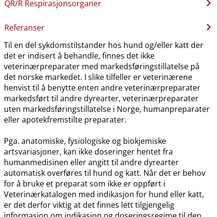
QR​/​R Respirasjonsorganer
Referanser
Til en del sykdomstilstander hos hund og​/​eller katt der
det er indisert å behandle, finnes det ikke
veterinærpreparater med markedsføringstillatelse på
det norske markedet. I slike tilfeller er veterinærene
henvist til å benytte enten andre veterinærpreparater
markedsført til andre dyrearter, veterinærpreparater
uten markedsføringstillatelse i Norge, humanpreparater
eller apotekfremstilte preparater.
Pga. anatomiske, fysiologiske og biokjemiske
artsvariasjoner, kan ikke doseringer hentet fra
humanmedisinen eller angitt til andre dyrearter
automatisk overføres til hund og katt. Når det er behov
for å bruke et preparat som ikke er oppført i
Veterinærkatalogen med indikasjon for hund eller katt,
er det derfor viktig at det finnes lett tilgjengelig
informasjon om indikasjon og doseringsregime til den