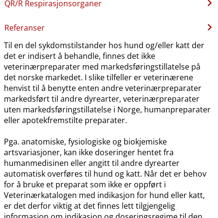
QR​/​R Respirasjonsorganer
Referanser
Til en del sykdomstilstander hos hund og​/​eller katt der
det er indisert å behandle, finnes det ikke
veterinærpreparater med markedsføringstillatelse på
det norske markedet. I slike tilfeller er veterinærene
henvist til å benytte enten andre veterinærpreparater
markedsført til andre dyrearter, veterinærpreparater
uten markedsføringstillatelse i Norge, humanpreparater
eller apotekfremstilte preparater.
Pga. anatomiske, fysiologiske og biokjemiske
artsvariasjoner, kan ikke doseringer hentet fra
humanmedisinen eller angitt til andre dyrearter
automatisk overføres til hund og katt. Når det er behov
for å bruke et preparat som ikke er oppført i
Veterinærkatalogen med indikasjon for hund eller katt,
er det derfor viktig at det finnes lett tilgjengelig
informasjon om indikasjon og doseringsregime til den