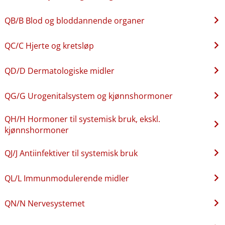
QB​/​B Blod og bloddannende organer
QC​/​C Hjerte og kretsløp
QD​/​D Dermatologiske midler
QG​/​G Urogenitalsystem og kjønnshormoner
QH​/​H Hormoner til systemisk bruk, ekskl.
kjønnshormoner
QJ​/​J Antiinfektiver til systemisk bruk
QL​/​L Immunmodulerende midler
QN​/​N Nervesystemet