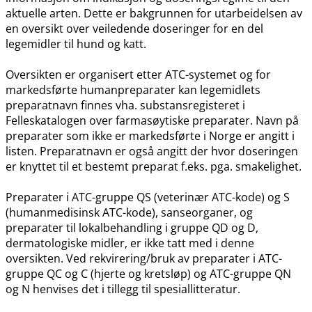
aktuelle arten. Dette er bakgrunnen for utarbeidelsen av
en oversikt over veiledende doseringer for en del
legemidler til hund og katt.
Oversikten er organisert etter ATC-systemet og for
markedsførte humanpreparater kan legemidlets
preparatnavn finnes vha. substansregisteret i
Felleskatalogen over farmasøytiske preparater. Navn på
preparater som ikke er markedsførte i Norge er angitt i
listen. Preparatnavn er også angitt der hvor doseringen
er knyttet til et bestemt preparat f.eks. pga. smakelighet.
Preparater i ATC-gruppe QS (veterinær ATC-kode) og S
(humanmedisinsk ATC-kode), sanseorganer, og
preparater til lokalbehandling i gruppe QD og D,
dermatologiske midler, er ikke tatt med i denne
oversikten. Ved rekvirering​/​bruk av preparater i ATC-
gruppe QC og C (hjerte og kretsløp) og ATC-gruppe QN
og N henvises det i tillegg til spesiallitteratur.