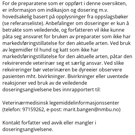
For de preparatene som er oppført i denne oversikten,
er informasjon om indikasjon og dosering m.v.
hovedsakelig basert på opplysninger fra oppslagsbøker
(se referanseliste). Anbefalinger om doseringer er kun å
betrakte som veiledende, og forfatteren vil ikke kunne
påta seg ansvaret for bruken av preparater som ikke har
markedsføringstillatelse for den aktuelle arten. Ved bruk
av legemidler til hund og katt som ikke har
markedsføringstillatelse for den aktuelle arten, påtar den
rekvirerende veterinær seg et særlig ansvar. Ved slike
rekvireringer bør veterinæren be dyreeier observere
pasienten mht. bivirkninger. Bivirkninger eller uventede
reaksjoner ved bruk av de veiledende
doseringsangivelsene bes innrapportert til:
Veterinærmedisinsk legemiddelinformasjonssenter
(telefon: 97159262, e-post: marit.bangen@nmbu.no)
Kontakt forfatter ved avvik eller mangler i
doseringsangivelsene.