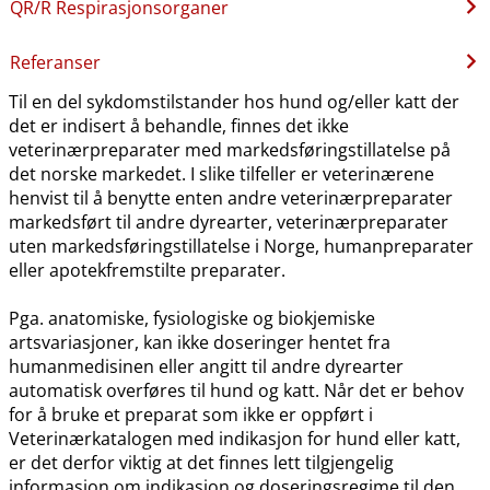
QR​/​R Respirasjonsorganer
Referanser
Til en del sykdomstilstander hos hund og​/​eller katt der
det er indisert å behandle, finnes det ikke
veterinærpreparater med markedsføringstillatelse på
det norske markedet. I slike tilfeller er veterinærene
henvist til å benytte enten andre veterinærpreparater
markedsført til andre dyrearter, veterinærpreparater
uten markedsføringstillatelse i Norge, humanpreparater
eller apotekfremstilte preparater.
Pga. anatomiske, fysiologiske og biokjemiske
artsvariasjoner, kan ikke doseringer hentet fra
humanmedisinen eller angitt til andre dyrearter
automatisk overføres til hund og katt. Når det er behov
for å bruke et preparat som ikke er oppført i
Veterinærkatalogen med indikasjon for hund eller katt,
er det derfor viktig at det finnes lett tilgjengelig
informasjon om indikasjon og doseringsregime til den