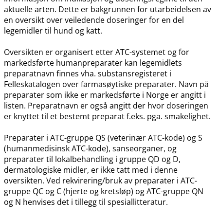
aktuelle arten. Dette er bakgrunnen for utarbeidelsen av
en oversikt over veiledende doseringer for en del
legemidler til hund og katt.
Oversikten er organisert etter ATC-systemet og for
markedsførte humanpreparater kan legemidlets
preparatnavn finnes vha. substansregisteret i
Felleskatalogen over farmasøytiske preparater. Navn på
preparater som ikke er markedsførte i Norge er angitt i
listen. Preparatnavn er også angitt der hvor doseringen
er knyttet til et bestemt preparat f.eks. pga. smakelighet.
Preparater i ATC-gruppe QS (veterinær ATC-kode) og S
(humanmedisinsk ATC-kode), sanseorganer, og
preparater til lokalbehandling i gruppe QD og D,
dermatologiske midler, er ikke tatt med i denne
oversikten. Ved rekvirering​/​bruk av preparater i ATC-
gruppe QC og C (hjerte og kretsløp) og ATC-gruppe QN
og N henvises det i tillegg til spesiallitteratur.