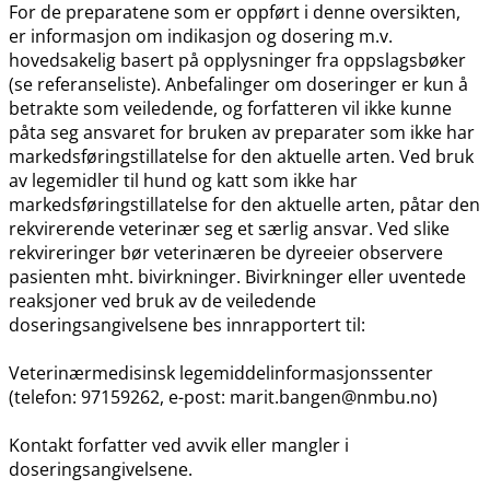
For de preparatene som er oppført i denne oversikten,
er informasjon om indikasjon og dosering m.v.
hovedsakelig basert på opplysninger fra oppslagsbøker
(se referanseliste). Anbefalinger om doseringer er kun å
betrakte som veiledende, og forfatteren vil ikke kunne
påta seg ansvaret for bruken av preparater som ikke har
markedsføringstillatelse for den aktuelle arten. Ved bruk
av legemidler til hund og katt som ikke har
markedsføringstillatelse for den aktuelle arten, påtar den
rekvirerende veterinær seg et særlig ansvar. Ved slike
rekvireringer bør veterinæren be dyreeier observere
pasienten mht. bivirkninger. Bivirkninger eller uventede
reaksjoner ved bruk av de veiledende
doseringsangivelsene bes innrapportert til:
Veterinærmedisinsk legemiddelinformasjonssenter
(telefon: 97159262, e-post: marit.bangen@nmbu.no)
Kontakt forfatter ved avvik eller mangler i
doseringsangivelsene.