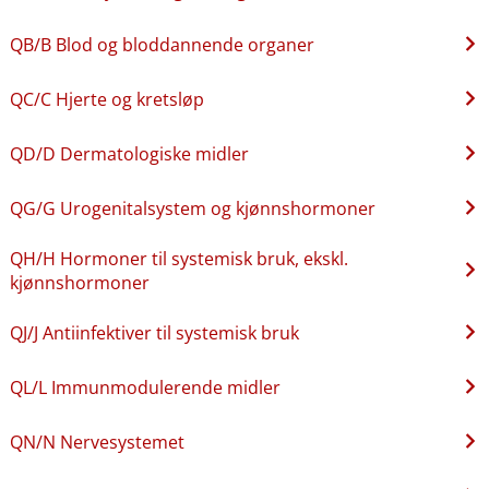
QB​/​B Blod og bloddannende organer
QC​/​C Hjerte og kretsløp
QD​/​D Dermatologiske midler
QG​/​G Urogenitalsystem og kjønnshormoner
QH​/​H Hormoner til systemisk bruk, ekskl.
kjønnshormoner
QJ​/​J Antiinfektiver til systemisk bruk
QL​/​L Immunmodulerende midler
QN​/​N Nervesystemet