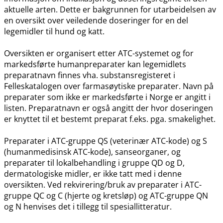
aktuelle arten. Dette er bakgrunnen for utarbeidelsen av
en oversikt over veiledende doseringer for en del
legemidler til hund og katt.
Oversikten er organisert etter ATC-systemet og for
markedsførte humanpreparater kan legemidlets
preparatnavn finnes vha. substansregisteret i
Felleskatalogen over farmasøytiske preparater. Navn på
preparater som ikke er markedsførte i Norge er angitt i
listen. Preparatnavn er også angitt der hvor doseringen
er knyttet til et bestemt preparat f.eks. pga. smakelighet.
Preparater i ATC-gruppe QS (veterinær ATC-kode) og S
(humanmedisinsk ATC-kode), sanseorganer, og
preparater til lokalbehandling i gruppe QD og D,
dermatologiske midler, er ikke tatt med i denne
oversikten. Ved rekvirering​/​bruk av preparater i ATC-
gruppe QC og C (hjerte og kretsløp) og ATC-gruppe QN
og N henvises det i tillegg til spesiallitteratur.