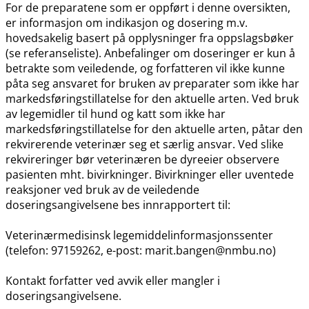
For de preparatene som er oppført i denne oversikten,
er informasjon om indikasjon og dosering m.v.
hovedsakelig basert på opplysninger fra oppslagsbøker
(se referanseliste). Anbefalinger om doseringer er kun å
betrakte som veiledende, og forfatteren vil ikke kunne
påta seg ansvaret for bruken av preparater som ikke har
markedsføringstillatelse for den aktuelle arten. Ved bruk
av legemidler til hund og katt som ikke har
markedsføringstillatelse for den aktuelle arten, påtar den
rekvirerende veterinær seg et særlig ansvar. Ved slike
rekvireringer bør veterinæren be dyreeier observere
pasienten mht. bivirkninger. Bivirkninger eller uventede
reaksjoner ved bruk av de veiledende
doseringsangivelsene bes innrapportert til:
Veterinærmedisinsk legemiddelinformasjonssenter
(telefon: 97159262, e-post: marit.bangen@nmbu.no)
Kontakt forfatter ved avvik eller mangler i
doseringsangivelsene.