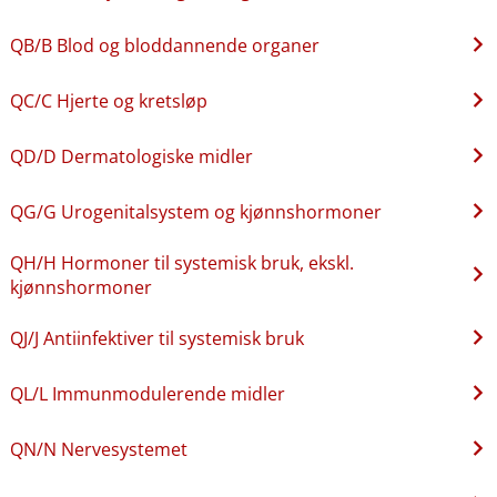
QB​/​B Blod og bloddannende organer
QC​/​C Hjerte og kretsløp
QD​/​D Dermatologiske midler
QG​/​G Urogenitalsystem og kjønnshormoner
QH​/​H Hormoner til systemisk bruk, ekskl.
kjønnshormoner
QJ​/​J Antiinfektiver til systemisk bruk
QL​/​L Immunmodulerende midler
QN​/​N Nervesystemet