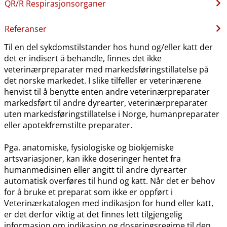
QR​/​R Respirasjonsorganer
Referanser
Til en del sykdomstilstander hos hund og​/​eller katt der
det er indisert å behandle, finnes det ikke
veterinærpreparater med markedsføringstillatelse på
det norske markedet. I slike tilfeller er veterinærene
henvist til å benytte enten andre veterinærpreparater
markedsført til andre dyrearter, veterinærpreparater
uten markedsføringstillatelse i Norge, humanpreparater
eller apotekfremstilte preparater.
Pga. anatomiske, fysiologiske og biokjemiske
artsvariasjoner, kan ikke doseringer hentet fra
humanmedisinen eller angitt til andre dyrearter
automatisk overføres til hund og katt. Når det er behov
for å bruke et preparat som ikke er oppført i
Veterinærkatalogen med indikasjon for hund eller katt,
er det derfor viktig at det finnes lett tilgjengelig
informasjon om indikasjon og doseringsregime til den