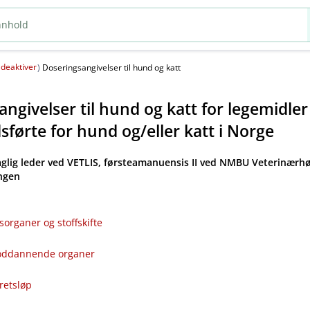
deaktiver
(
)
Doseringsangivelser til hund og katt
ngivelser til hund og katt for legemidle
førte for hund og​/​eller katt i Norge
aglig leder ved VETLIS, førsteamanuensis II ved NMBU Veterinærhø
angen
sorganer og stoffskifte
bloddannende organer
kretsløp