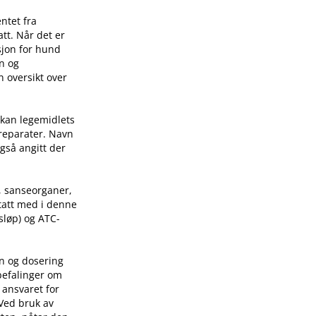
ntet fra
tt. Når det er
sjon for hund
on og
n oversikt over
 kan legemidlets
preparater. Navn
også angitt der
, sanseorganer,
 tatt med i denne
sløp) og ATC-
on og dosering
befalinger om
 ansvaret for
 Ved bruk av