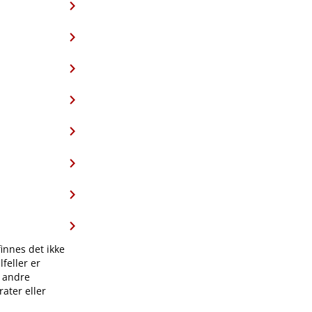
finnes det ikke
feller er
l andre
ater eller