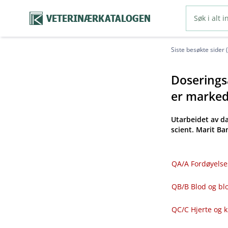
VETERINÆRKATALOGEN
Siste besøkte sider 
Doseringsa
er markeds
Utarbeidet av d
scient. Marit B
QA​/​A Fordøyelse
QB​/​B Blod og 
QC​/​C Hjerte og 