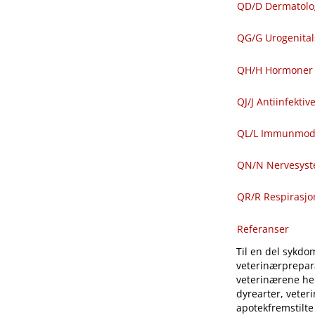
QD​/​D Dermatolo
QG​/​G Urogenit
QH​/​H Hormoner 
QJ​/​J Antiinfekti
QL​/​L Immunmod
QN​/​N Nervesys
QR​/​R Respirasj
Referanser
Til en del sykdom
veterinærprepara
veterinærene hen
dyrearter, veter
apotekfremstilte