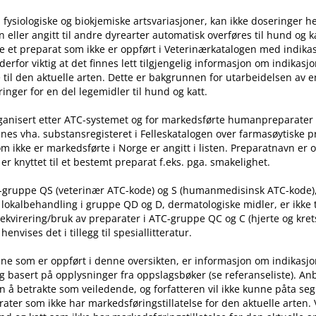
 fysiologiske og biokjemiske artsvariasjoner, kan ikke doseringer he
ller angitt til andre dyrearter automatisk overføres til hund og ka
e et preparat som ikke er oppført i Veterinærkatalogen med indika
t derfor viktig at det finnes lett tilgjengelig informasjon om indikasj
til den aktuelle arten. Dette er bakgrunnen for utarbeidelsen av e
inger for en del legemidler til hund og katt.
rganisert etter ATC-systemet og for markedsførte humanpreparater
nes vha. substansregisteret i Felleskatalogen over farmasøytiske 
m ikke er markedsførte i Norge er angitt i listen. Preparatnavn er 
er knyttet til et bestemt preparat f.eks. pga. smakelighet.
C-gruppe QS (veterinær ATC-kode) og S (humanmedisinsk ATC-kode)
l lokalbehandling i gruppe QD og D, dermatologiske midler, er ikke
rekvirering​/​bruk av preparater i ATC-gruppe QC og C (hjerte og kret
nvises det i tillegg til spesiallitteratur.
ne som er oppført i denne oversikten, er informasjon om indikasj
g basert på opplysninger fra oppslagsbøker (se referanseliste). An
n å betrakte som veiledende, og forfatteren vil ikke kunne påta seg
ater som ikke har markedsføringstillatelse for den aktuelle arten.