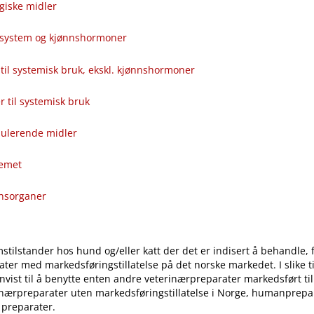
giske midler
alsystem og kjønnshormoner
til systemisk bruk, ekskl. kjønnshormoner
ver til systemisk bruk
ulerende midler
temet
onsorganer
stilstander hos hund og​/​eller katt der det er indisert å behandle, 
ter med markedsføringstillatelse på det norske markedet. I slike til
vist til å benytte enten andre veterinærpreparater markedsført ti
inærpreparater uten markedsføringstillatelse i Norge, humanprepar
 preparater.