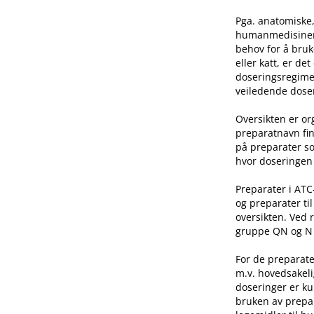
Pga. anatomiske,
humanmedisinen e
behov for å bruk
eller katt, er de
doseringsregime 
veiledende doser
Oversikten er o
preparatnavn fin
på preparater so
hvor doseringen 
Preparater i AT
og preparater ti
oversikten. Ved 
gruppe QN og N he
For de preparate
m.v. hovedsakeli
doseringer er ku
bruken av prepar