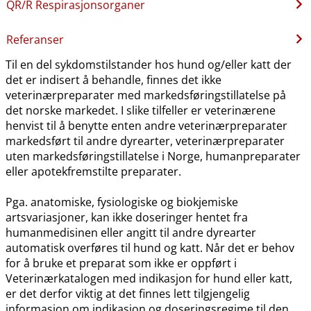
QR​/​R Respirasjonsorganer
Referanser
Til en del sykdomstilstander hos hund og​/​eller katt der
det er indisert å behandle, finnes det ikke
veterinærpreparater med markedsføringstillatelse på
det norske markedet. I slike tilfeller er veterinærene
henvist til å benytte enten andre veterinærpreparater
markedsført til andre dyrearter, veterinærpreparater
uten markedsføringstillatelse i Norge, humanpreparater
eller apotekfremstilte preparater.
Pga. anatomiske, fysiologiske og biokjemiske
artsvariasjoner, kan ikke doseringer hentet fra
humanmedisinen eller angitt til andre dyrearter
automatisk overføres til hund og katt. Når det er behov
for å bruke et preparat som ikke er oppført i
Veterinærkatalogen med indikasjon for hund eller katt,
er det derfor viktig at det finnes lett tilgjengelig
informasjon om indikasjon og doseringsregime til den