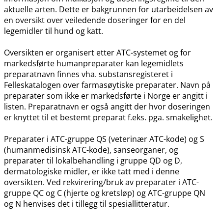
aktuelle arten. Dette er bakgrunnen for utarbeidelsen av
en oversikt over veiledende doseringer for en del
legemidler til hund og katt.
Oversikten er organisert etter ATC-systemet og for
markedsførte humanpreparater kan legemidlets
preparatnavn finnes vha. substansregisteret i
Felleskatalogen over farmasøytiske preparater. Navn på
preparater som ikke er markedsførte i Norge er angitt i
listen. Preparatnavn er også angitt der hvor doseringen
er knyttet til et bestemt preparat f.eks. pga. smakelighet.
Preparater i ATC-gruppe QS (veterinær ATC-kode) og S
(humanmedisinsk ATC-kode), sanseorganer, og
preparater til lokalbehandling i gruppe QD og D,
dermatologiske midler, er ikke tatt med i denne
oversikten. Ved rekvirering​/​bruk av preparater i ATC-
gruppe QC og C (hjerte og kretsløp) og ATC-gruppe QN
og N henvises det i tillegg til spesiallitteratur.