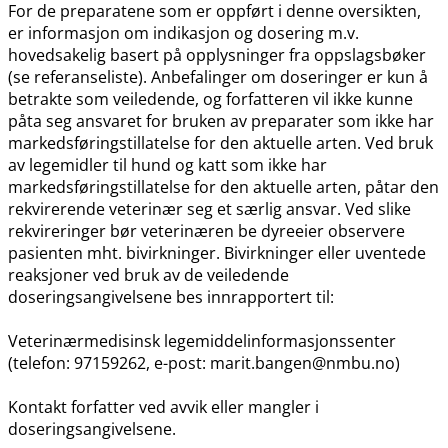
For de preparatene som er oppført i denne oversikten,
er informasjon om indikasjon og dosering m.v.
hovedsakelig basert på opplysninger fra oppslagsbøker
(se referanseliste). Anbefalinger om doseringer er kun å
betrakte som veiledende, og forfatteren vil ikke kunne
påta seg ansvaret for bruken av preparater som ikke har
markedsføringstillatelse for den aktuelle arten. Ved bruk
av legemidler til hund og katt som ikke har
markedsføringstillatelse for den aktuelle arten, påtar den
rekvirerende veterinær seg et særlig ansvar. Ved slike
rekvireringer bør veterinæren be dyreeier observere
pasienten mht. bivirkninger. Bivirkninger eller uventede
reaksjoner ved bruk av de veiledende
doseringsangivelsene bes innrapportert til:
Veterinærmedisinsk legemiddelinformasjonssenter
(telefon: 97159262, e-post: marit.bangen@nmbu.no)
Kontakt forfatter ved avvik eller mangler i
doseringsangivelsene.