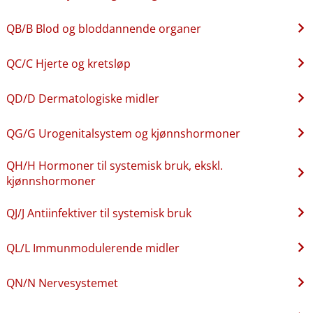
QB​/​B Blod og bloddannende organer
QC​/​C Hjerte og kretsløp
QD​/​D Dermatologiske midler
QG​/​G Urogenitalsystem og kjønnshormoner
QH​/​H Hormoner til systemisk bruk, ekskl.
kjønnshormoner
QJ​/​J Antiinfektiver til systemisk bruk
QL​/​L Immunmodulerende midler
QN​/​N Nervesystemet