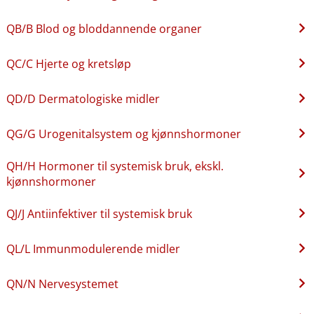
QB​/​B Blod og bloddannende organer
QC​/​C Hjerte og kretsløp
QD​/​D Dermatologiske midler
QG​/​G Urogenitalsystem og kjønnshormoner
QH​/​H Hormoner til systemisk bruk, ekskl.
kjønnshormoner
QJ​/​J Antiinfektiver til systemisk bruk
QL​/​L Immunmodulerende midler
QN​/​N Nervesystemet