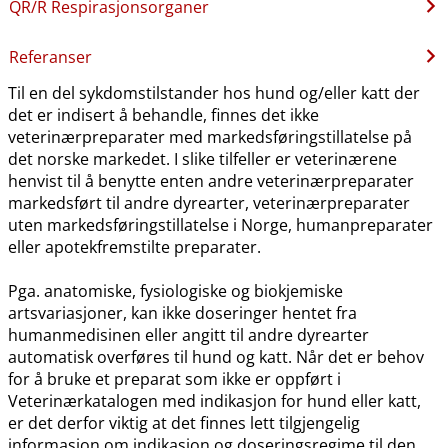
QR​/​R Respirasjonsorganer
Referanser
Til en del sykdomstilstander hos hund og​/​eller katt der
det er indisert å behandle, finnes det ikke
veterinærpreparater med markedsføringstillatelse på
det norske markedet. I slike tilfeller er veterinærene
henvist til å benytte enten andre veterinærpreparater
markedsført til andre dyrearter, veterinærpreparater
uten markedsføringstillatelse i Norge, humanpreparater
eller apotekfremstilte preparater.
Pga. anatomiske, fysiologiske og biokjemiske
artsvariasjoner, kan ikke doseringer hentet fra
humanmedisinen eller angitt til andre dyrearter
automatisk overføres til hund og katt. Når det er behov
for å bruke et preparat som ikke er oppført i
Veterinærkatalogen med indikasjon for hund eller katt,
er det derfor viktig at det finnes lett tilgjengelig
informasjon om indikasjon og doseringsregime til den