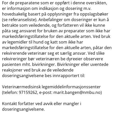
For de preparatene som er oppført i denne oversikten,
er informasjon om indikasjon og dosering m.v.
hovedsakelig basert på opplysninger fra oppslagsbøker
(se referanseliste). Anbefalinger om doseringer er kun å
betrakte som veiledende, og forfatteren vil ikke kunne
påta seg ansvaret for bruken av preparater som ikke har
markedsføringstillatelse for den aktuelle arten. Ved bruk
av legemidler til hund og katt som ikke har
markedsføringstillatelse for den aktuelle arten, påtar den
rekvirerende veterinær seg et særlig ansvar. Ved slike
rekvireringer bør veterinæren be dyreeier observere
pasienten mht. bivirkninger. Bivirkninger eller uventede
reaksjoner ved bruk av de veiledende
doseringsangivelsene bes innrapportert til:
Veterinærmedisinsk legemiddelinformasjonssenter
(telefon: 97159262, e-post: marit.bangen@nmbu.no)
Kontakt forfatter ved avvik eller mangler i
doseringsangivelsene.