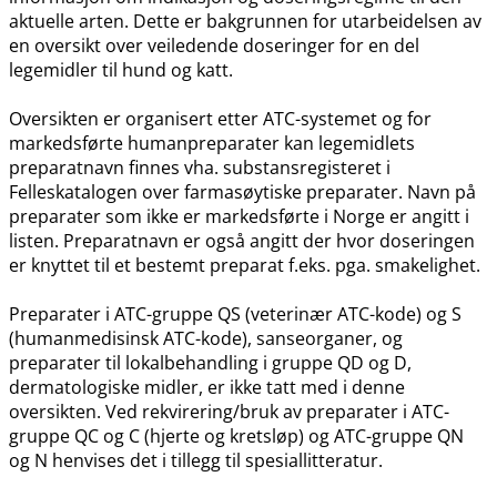
aktuelle arten. Dette er bakgrunnen for utarbeidelsen av
en oversikt over veiledende doseringer for en del
legemidler til hund og katt.
Oversikten er organisert etter ATC-systemet og for
markedsførte humanpreparater kan legemidlets
preparatnavn finnes vha. substansregisteret i
Felleskatalogen over farmasøytiske preparater. Navn på
preparater som ikke er markedsførte i Norge er angitt i
listen. Preparatnavn er også angitt der hvor doseringen
er knyttet til et bestemt preparat f.eks. pga. smakelighet.
Preparater i ATC-gruppe QS (veterinær ATC-kode) og S
(humanmedisinsk ATC-kode), sanseorganer, og
preparater til lokalbehandling i gruppe QD og D,
dermatologiske midler, er ikke tatt med i denne
oversikten. Ved rekvirering​/​bruk av preparater i ATC-
gruppe QC og C (hjerte og kretsløp) og ATC-gruppe QN
og N henvises det i tillegg til spesiallitteratur.