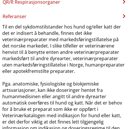
QR​/​R Respirasjonsorganer
Referanser
Til en del sykdomstilstander hos hund og​/​eller katt der
det er indisert å behandle, finnes det ikke
veterinærpreparater med markedsføringstillatelse på
det norske markedet. I slike tilfeller er veterinærene
henvist til å benytte enten andre veterinærpreparater
markedsført til andre dyrearter, veterinærpreparater
uten markedsføringstillatelse i Norge, humanpreparater
eller apotekfremstilte preparater.
Pga. anatomiske, fysiologiske og biokjemiske
artsvariasjoner, kan ikke doseringer hentet fra
humanmedisinen eller angitt til andre dyrearter
automatisk overføres til hund og katt. Når det er behov
for å bruke et preparat som ikke er oppført i
Veterinærkatalogen med indikasjon for hund eller katt,
er det derfor viktig at det finnes lett tilgjengelig
informasjon om indikasjon og doseringsregime til den