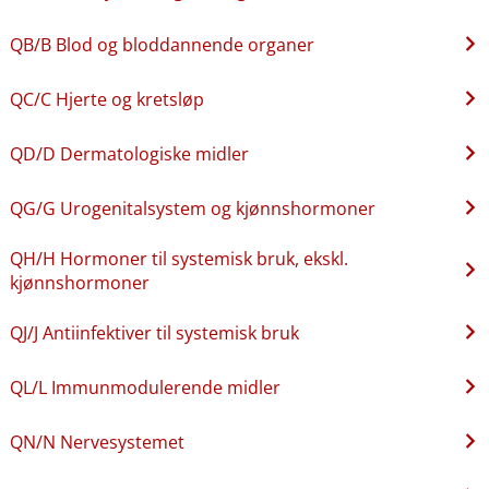
QB​/​B Blod og bloddannende organer
QC​/​C Hjerte og kretsløp
QD​/​D Dermatologiske midler
QG​/​G Urogenitalsystem og kjønnshormoner
QH​/​H Hormoner til systemisk bruk, ekskl.
kjønnshormoner
QJ​/​J Antiinfektiver til systemisk bruk
QL​/​L Immunmodulerende midler
QN​/​N Nervesystemet