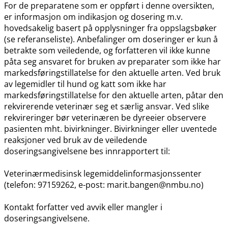
For de preparatene som er oppført i denne oversikten,
er informasjon om indikasjon og dosering m.v.
hovedsakelig basert på opplysninger fra oppslagsbøker
(se referanseliste). Anbefalinger om doseringer er kun å
betrakte som veiledende, og forfatteren vil ikke kunne
påta seg ansvaret for bruken av preparater som ikke har
markedsføringstillatelse for den aktuelle arten. Ved bruk
av legemidler til hund og katt som ikke har
markedsføringstillatelse for den aktuelle arten, påtar den
rekvirerende veterinær seg et særlig ansvar. Ved slike
rekvireringer bør veterinæren be dyreeier observere
pasienten mht. bivirkninger. Bivirkninger eller uventede
reaksjoner ved bruk av de veiledende
doseringsangivelsene bes innrapportert til:
Veterinærmedisinsk legemiddelinformasjonssenter
(telefon: 97159262, e-post: marit.bangen@nmbu.no)
Kontakt forfatter ved avvik eller mangler i
doseringsangivelsene.