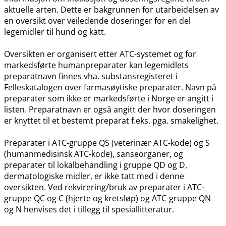
aktuelle arten. Dette er bakgrunnen for utarbeidelsen av
en oversikt over veiledende doseringer for en del
legemidler til hund og katt.
Oversikten er organisert etter ATC-systemet og for
markedsførte humanpreparater kan legemidlets
preparatnavn finnes vha. substansregisteret i
Felleskatalogen over farmasøytiske preparater. Navn på
preparater som ikke er markedsførte i Norge er angitt i
listen. Preparatnavn er også angitt der hvor doseringen
er knyttet til et bestemt preparat f.eks. pga. smakelighet.
Preparater i ATC-gruppe QS (veterinær ATC-kode) og S
(humanmedisinsk ATC-kode), sanseorganer, og
preparater til lokalbehandling i gruppe QD og D,
dermatologiske midler, er ikke tatt med i denne
oversikten. Ved rekvirering​/​bruk av preparater i ATC-
gruppe QC og C (hjerte og kretsløp) og ATC-gruppe QN
og N henvises det i tillegg til spesiallitteratur.