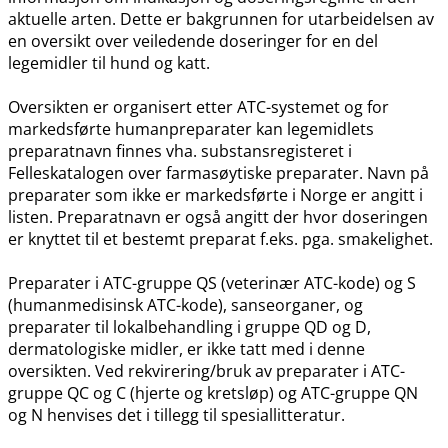
aktuelle arten. Dette er bakgrunnen for utarbeidelsen av
en oversikt over veiledende doseringer for en del
legemidler til hund og katt.
Oversikten er organisert etter ATC-systemet og for
markedsførte humanpreparater kan legemidlets
preparatnavn finnes vha. substansregisteret i
Felleskatalogen over farmasøytiske preparater. Navn på
preparater som ikke er markedsførte i Norge er angitt i
listen. Preparatnavn er også angitt der hvor doseringen
er knyttet til et bestemt preparat f.eks. pga. smakelighet.
Preparater i ATC-gruppe QS (veterinær ATC-kode) og S
(humanmedisinsk ATC-kode), sanseorganer, og
preparater til lokalbehandling i gruppe QD og D,
dermatologiske midler, er ikke tatt med i denne
oversikten. Ved rekvirering​/​bruk av preparater i ATC-
gruppe QC og C (hjerte og kretsløp) og ATC-gruppe QN
og N henvises det i tillegg til spesiallitteratur.