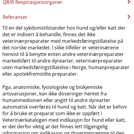
QR​/​R Respirasjonsorganer
Referanser
Til en del sykdomstilstander hos hund og​/​eller katt der
det er indisert å behandle, finnes det ikke
veterinærpreparater med markedsføringstillatelse på
det norske markedet. I slike tilfeller er veterinærene
henvist til å benytte enten andre veterinærpreparater
markedsført til andre dyrearter, veterinærpreparater
uten markedsføringstillatelse i Norge, humanpreparater
eller apotekfremstilte preparater.
Pga. anatomiske, fysiologiske og biokjemiske
artsvariasjoner, kan ikke doseringer hentet fra
humanmedisinen eller angitt til andre dyrearter
automatisk overføres til hund og katt. Når det er behov
for å bruke et preparat som ikke er oppført i
Veterinærkatalogen med indikasjon for hund eller katt,
er det derfor viktig at det finnes lett tilgjengelig
informasjon om indikasjon og doseringsregime til den