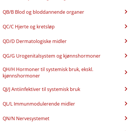
QB​/​B Blod og bloddannende organer
QC​/​C Hjerte og kretsløp
QD​/​D Dermatologiske midler
QG​/​G Urogenitalsystem og kjønnshormoner
QH​/​H Hormoner til systemisk bruk, ekskl.
kjønnshormoner
QJ​/​J Antiinfektiver til systemisk bruk
QL​/​L Immunmodulerende midler
QN​/​N Nervesystemet