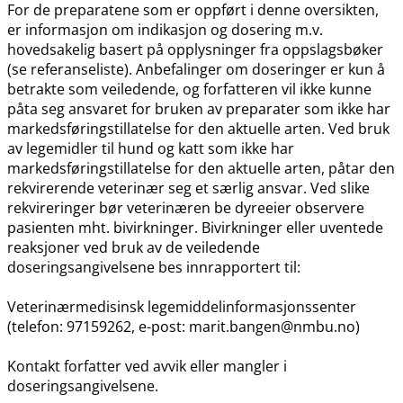
For de preparatene som er oppført i denne oversikten,
er informasjon om indikasjon og dosering m.v.
hovedsakelig basert på opplysninger fra oppslagsbøker
(se referanseliste). Anbefalinger om doseringer er kun å
betrakte som veiledende, og forfatteren vil ikke kunne
påta seg ansvaret for bruken av preparater som ikke har
markedsføringstillatelse for den aktuelle arten. Ved bruk
av legemidler til hund og katt som ikke har
markedsføringstillatelse for den aktuelle arten, påtar den
rekvirerende veterinær seg et særlig ansvar. Ved slike
rekvireringer bør veterinæren be dyreeier observere
pasienten mht. bivirkninger. Bivirkninger eller uventede
reaksjoner ved bruk av de veiledende
doseringsangivelsene bes innrapportert til:
Veterinærmedisinsk legemiddelinformasjonssenter
(telefon: 97159262, e-post: marit.bangen@nmbu.no)
Kontakt forfatter ved avvik eller mangler i
doseringsangivelsene.