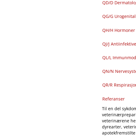
QD​/​D Dermatolo
QG​/​G Urogenit
QH​/​H Hormoner 
QJ​/​J Antiinfekti
QL​/​L Immunmod
QN​/​N Nervesys
QR​/​R Respirasj
Referanser
Til en del sykdom
veterinærprepara
veterinærene hen
dyrearter, veter
apotekfremstilte