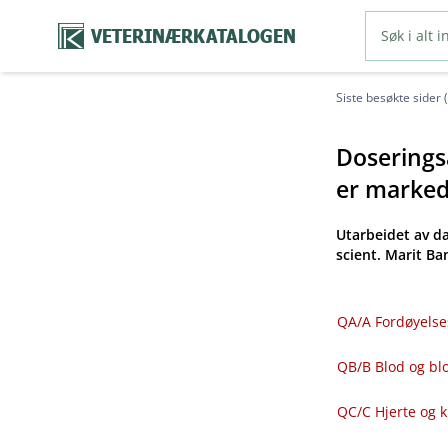
VETERINÆRKATALOGEN
Siste besøkte sider 
Doseringsa
er markeds
Utarbeidet av d
scient. Marit B
QA​/​A Fordøyelse
QB​/​B Blod og 
QC​/​C Hjerte og 