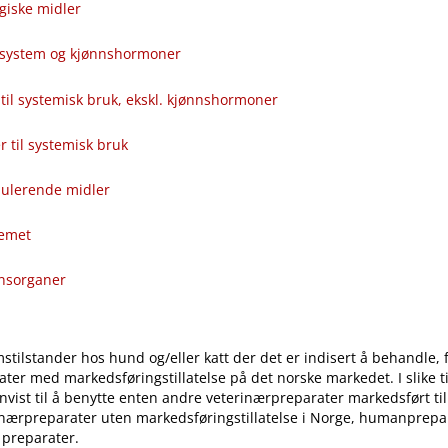
giske midler
alsystem og kjønnshormoner
til systemisk bruk, ekskl. kjønnshormoner
ver til systemisk bruk
ulerende midler
temet
onsorganer
stilstander hos hund og​/​eller katt der det er indisert å behandle, 
ter med markedsføringstillatelse på det norske markedet. I slike til
vist til å benytte enten andre veterinærpreparater markedsført ti
inærpreparater uten markedsføringstillatelse i Norge, humanprepar
 preparater.