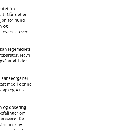
ntet fra
tt. Når det er
sjon for hund
on og
n oversikt over
 kan legemidlets
preparater. Navn
også angitt der
, sanseorganer,
 tatt med i denne
sløp) og ATC-
on og dosering
befalinger om
 ansvaret for
 Ved bruk av