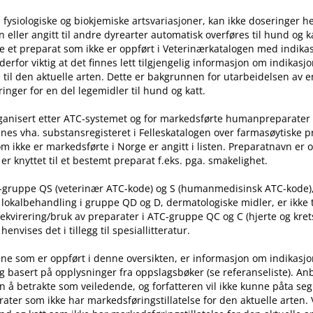
 fysiologiske og biokjemiske artsvariasjoner, kan ikke doseringer he
ller angitt til andre dyrearter automatisk overføres til hund og ka
e et preparat som ikke er oppført i Veterinærkatalogen med indika
t derfor viktig at det finnes lett tilgjengelig informasjon om indikasj
til den aktuelle arten. Dette er bakgrunnen for utarbeidelsen av e
inger for en del legemidler til hund og katt.
rganisert etter ATC-systemet og for markedsførte humanpreparater
nes vha. substansregisteret i Felleskatalogen over farmasøytiske 
m ikke er markedsførte i Norge er angitt i listen. Preparatnavn er 
er knyttet til et bestemt preparat f.eks. pga. smakelighet.
C-gruppe QS (veterinær ATC-kode) og S (humanmedisinsk ATC-kode)
l lokalbehandling i gruppe QD og D, dermatologiske midler, er ikke
rekvirering​/​bruk av preparater i ATC-gruppe QC og C (hjerte og kret
nvises det i tillegg til spesiallitteratur.
ne som er oppført i denne oversikten, er informasjon om indikasj
g basert på opplysninger fra oppslagsbøker (se referanseliste). An
n å betrakte som veiledende, og forfatteren vil ikke kunne påta seg
ater som ikke har markedsføringstillatelse for den aktuelle arten.