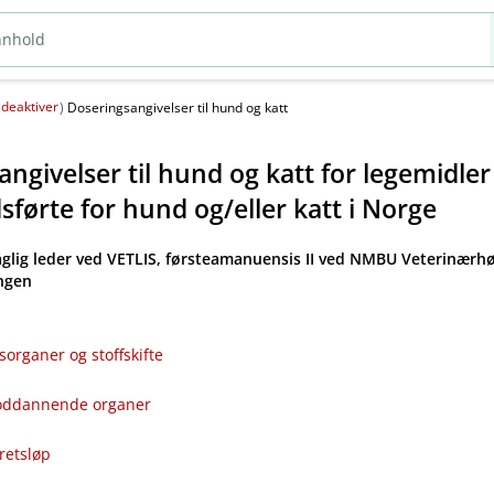
deaktiver
(
)
Doseringsangivelser til hund og katt
ngivelser til hund og katt for legemidle
førte for hund og​/​eller katt i Norge
aglig leder ved VETLIS, førsteamanuensis II ved NMBU Veterinærhø
angen
sorganer og stoffskifte
bloddannende organer
kretsløp