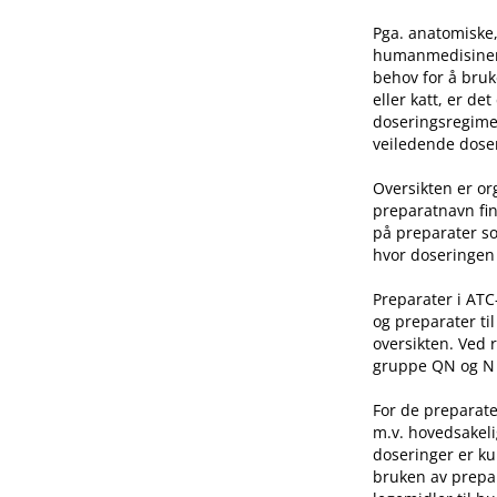
Pga. anatomiske,
humanmedisinen e
behov for å bruk
eller katt, er de
doseringsregime 
veiledende doser
Oversikten er o
preparatnavn fin
på preparater so
hvor doseringen 
Preparater i AT
og preparater ti
oversikten. Ved 
gruppe QN og N he
For de preparate
m.v. hovedsakeli
doseringer er ku
bruken av prepar