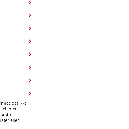
finnes det ikke
feller er
l andre
ater eller