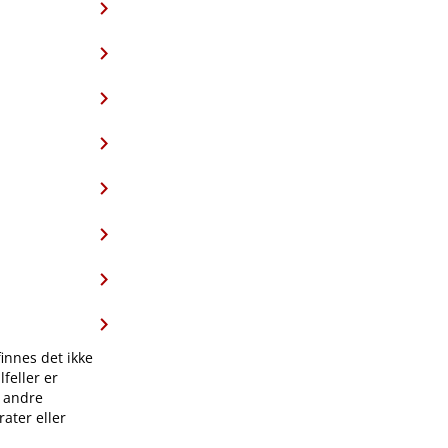
finnes det ikke
feller er
l andre
ater eller