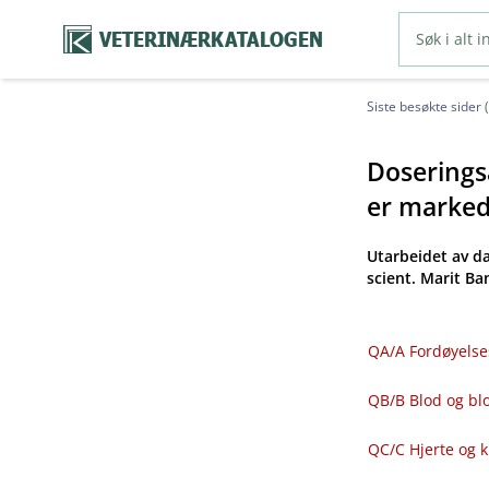
VETERINÆRKATALOGEN
Siste besøkte sider 
Doseringsa
er markeds
Utarbeidet av d
scient. Marit B
QA​/​A Fordøyelse
QB​/​B Blod og 
QC​/​C Hjerte og 