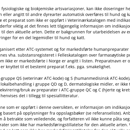
 fysiologiske og biokjemiske artsvariasjoner, kan ikke doseringer he
ller angitt til andre dyrearter automatisk overføres til hund og ka
e et preparat som ikke er oppført i Veterinærkatalogen med indika
t derfor viktig at det finnes lett tilgjengelig informasjon om indikasj
til den aktuelle arten. Dette er bakgrunnen for utarbeidelsen av e
inger for en del legemidler til hund og katt.
rganisert etter ATC-systemet og for markedsførte humanpreparater
nes vha. substansregisteret i Felleskatalogen over farmasøytiske 
m ikke er markedsførte i Norge er angitt i listen. Preparatnavn er 
er knyttet til et bestemt preparat f.eks. pga. smakelighet.
C-gruppe QS (veterinær ATC-kode) og S (humanmedisinsk ATC-kode)
l lokalbehandling i gruppe QD og D, dermatologiske midler, er ikke
rekvirering​/​bruk av preparater i ATC-gruppe QC og C (hjerte og kret
nvises det i tillegg til spesiallitteratur.
ne som er oppført i denne oversikten, er informasjon om indikasj
g basert på opplysninger fra oppslagsbøker (se referanseliste). An
n å betrakte som veiledende, og forfatteren vil ikke kunne påta seg
ater som ikke har markedsføringstillatelse for den aktuelle arten.