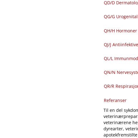
QD​/​D Dermatolo
QG​/​G Urogenit
QH​/​H Hormoner 
QJ​/​J Antiinfekti
QL​/​L Immunmod
QN​/​N Nervesys
QR​/​R Respirasj
Referanser
Til en del sykdom
veterinærprepara
veterinærene hen
dyrearter, veter
apotekfremstilte