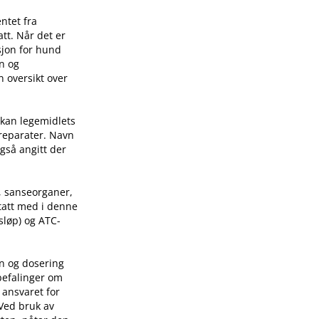
ntet fra
tt. Når det er
sjon for hund
on og
n oversikt over
 kan legemidlets
preparater. Navn
også angitt der
, sanseorganer,
 tatt med i denne
sløp) og ATC-
on og dosering
befalinger om
 ansvaret for
 Ved bruk av