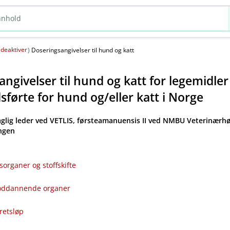
deaktiver
(
)
Doseringsangivelser til hund og katt
ngivelser til hund og katt for legemidle
førte for hund og​/​eller katt i Norge
aglig leder ved VETLIS, førsteamanuensis II ved NMBU Veterinærhø
angen
sorganer og stoffskifte
bloddannende organer
kretsløp