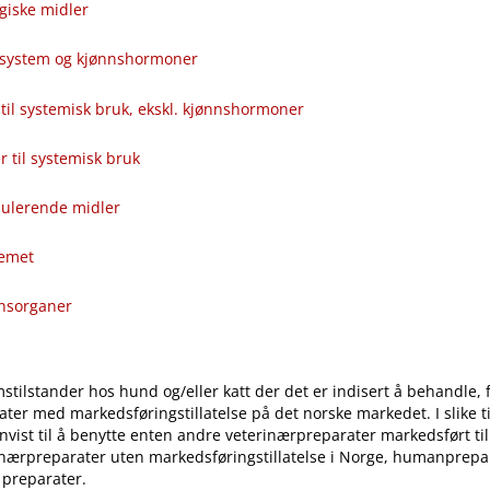
giske midler
alsystem og kjønnshormoner
til systemisk bruk, ekskl. kjønnshormoner
ver til systemisk bruk
ulerende midler
temet
onsorganer
stilstander hos hund og​/​eller katt der det er indisert å behandle, 
ter med markedsføringstillatelse på det norske markedet. I slike til
vist til å benytte enten andre veterinærpreparater markedsført ti
inærpreparater uten markedsføringstillatelse i Norge, humanprepar
 preparater.