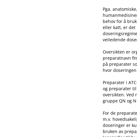
Pga. anatomiske,
humanmedisinen e
behov for å bruk
eller katt, er de
doseringsregime 
veiledende doser
Oversikten er o
preparatnavn fin
på preparater so
hvor doseringen 
Preparater i AT
og preparater ti
oversikten. Ved 
gruppe QN og N he
For de preparate
m.v. hovedsakeli
doseringer er ku
bruken av prepar